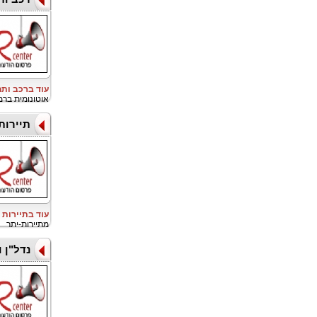
עוד ברכב ות
אוטונומית ברמה 4 בדנמרק, צעד המציין את כניסתה של WeRide 
תיירות
עוד בתיירות 
מתיירות-יתר
נדל"ן 