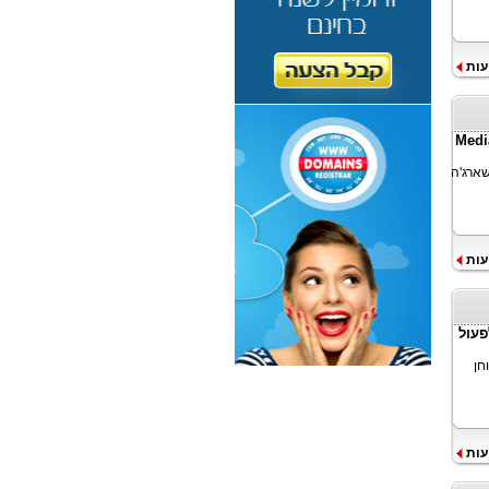
עות
ס הסיום של Media Master
שארג'ה
עות
פעול
CGT מאמר הבוחן
עות