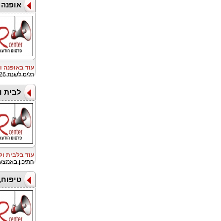
אופנה 
עוד באופנה ו
רג'יס לשנת 2026, לזכייה בגביע הזהב קאודריי, כשותפת הביגוד הרשמית
לבית ו
עוד בלבית ו
התיכון באמצע
טיפוח,