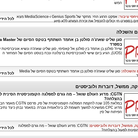
המש
יחסי ציבור:
אפקט הרגע החי: מחקר של Genius Sports ו-MediaScience מצא
לכל הידי
מים בספורט חי יכולים להכפיל את זכירת המותג ללא סיוע
ם והשכלה
סגן שליט שארג'ה סולטן בן אחמד השתתף בטק
בספרד
שייח' סולטן בן אחמד בין סולטן אל קאסימי, סגן שליט שארג'ה ונשיא אוניברסיטת 
(UOS), הגיע ביום שישי לאוניברסיטת ברצלונה ונכח בטסט הסיום של המחזור ה
ם והשכלה:
סגן שליט שארג'ה סולטן בן אחמד השתתף בטקס הסיום של Media
לכל הידי
קה, ממשל, דוברות ולוביסטים
CGTN: מדוע העולם שואל – מה גורם למפלגה הקומוניסטית הסינית ל
בהצלחה?
במלאת 105 שנה להקמת המפלגה הקומוניסטית של סין, פרסם N
מדוע CPC ממשיכה למשוך תשומת לב בינלאומית גוברת. במאמר נבחן כיצד נתיב
הפיתוח של סין
ה, ממשל, דוברות ולוביסטים:
CGTN: מדוע העולם שואל – מה גורם למפלגה
לכל הידי
הסינית לפעול בהצלחה?