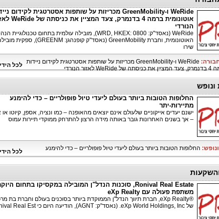
WeRide ו-GreenMobility מכריזות על שותפות אסטרטגית לקידום ניי
אוטונומית ברמה 4 בדנמרק, צעד המציין את 
הנורדי
WeRide (נאסד"ק: WRD, HKEX: 0800), מובילה עולמית בתחום טכנולוגיית ה
האוטונומית, וחברת GreenMobility (נאסד"ק קופנהגן: GREENM),
שירו
חבורה:
WeRide ו-GreenMobility מכריזות על שותפות אסטרטגית לקידום ניידות
לכל הידי
לאזור הנורדי
 ונופש
החלופות הטובות ביותר בעולם ליעדי טיול פופולריים – כדי להימנע
מתיירות-יתר
ישנם יעדים אייקוניים שלעולם אינם יוצאים מהאופנה – כמו ונציה, אספן, קיוטו או א
– אך בשנים האחרונות גובר באותה מידה הרצון להתרחק ממוקדי תיירות עמוס
ונופש:
החלופות הטובות ביותר בעולם ליעדי טיול פופולריים – כדי להימנע
לכל הידי
והשקעות
Ronival Real Estate, סוכנות הנדל"ן המובילה במקסיקו בתחום היוק
משתפת פעולה עם eXp Realty
®eXp Realty, חברת תיווך הנדל"ן הממוקדת ביותר בסוכנים בעולם וחברת בת מר
של eXp World Holdings, Inc. (נאסד"ק: AGNT), הודיעה היום כי Ronival Real Est