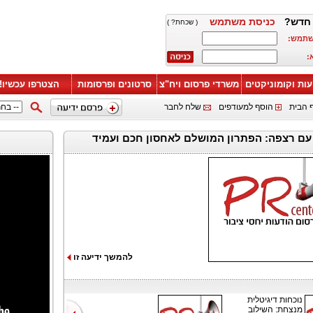
חדש?
כניסת משתמש
( שכחת? )
שתמש:
:
עות וקומוניקטים
משרדי פרסום ויח"צ
סרטונים ופרסומות
הצטרפו עכשיו!
 הבית
הוסף למעודפים
שלח לחבר
 עם רצפה: הפתרון המושלם לאחסון חכם ועמיד
להמשך ידיעה זו
נוכחות דיגיטלית
מנצחת: השילוב