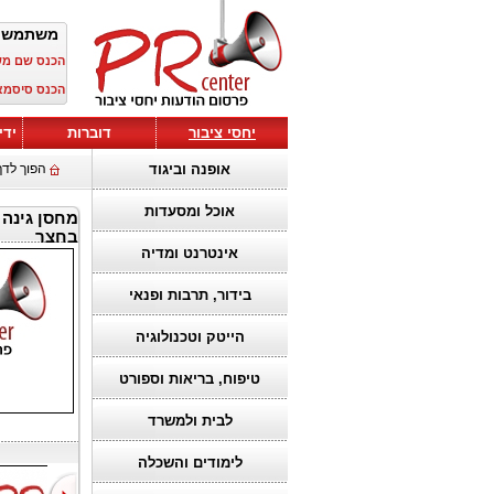
משתמש 
הכנס שם מ
הכנס סיסמא
יחסי ציבור
דוברות
ידי
אופנה וביגוד
הפוך לדף
אוכל ומסעדות
מחסן גינה
בחצר
אינטרנט ומדיה
בידור, תרבות ופנאי
הייטק וטכנולוגיה
טיפוח, בריאות וספורט
לבית ולמשרד
לימודים והשכלה
הבחירה הנכונה
להפוך חזון
ברגעים רגישים:
למציאות: איך