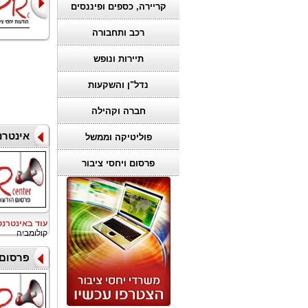
איך מנווטים
מתכננים אירוע
קריירה, כספים ופיננסים
בהצלחה בב
שבאמת מרגש א
רכב ותחבורה
תיירות ונופש
נדל"ן והשקעות
חברה וקהילה
אינטרנ
פוליטיקה וממשל
פרסום ויחסי ציבור
עוד באינטרנ
קולומביה
פרסום 