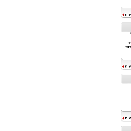
עות
ית
ומי
עות
עות