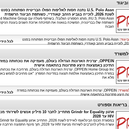
וביגוד
U.S. Polo Assn נתנה חסות לאליפות הפולו הבריטית הפתוחה בסנט 
לשנת 2026, לזכייה בגביע הזהב קאודריי, כשותפת הביגוד הרשמית
השותפה שלו בבריטניה, המשיכה בגאווה את תמיכתה ארוכת השנים בעונת הניקוד
הגבוה
ביגוד:
U.S. Polo Assn נתנה חסות לאליפות הפולו הבריטית הפתוחה בסנט
לכל הידי
למשרד
OPPEIN, יצרנית הארונות הגדולה בעולם, מעמיקה את נוכחותה במזר
התיכון באמצעות היצע פתרונות בהתאמה אישית
OPPEIN Home Group Inc, יצרנית הארונות הגדולה בעולם, מרחיבה את נוכחות
במזרח התיכון באמצעות אולמות תצוגה במדינות המפרץ. "אנו מחויבים לממש באופ
מלא את
למשרד:
OPPEIN, יצרנית הארונות הגדולה בעולם, מעמיקה את נוכחותה במזרח
לכל הידי
ות היצע פתרונות בהתאמה אישית
 בריאות וספורט
ארגון Grindr for Equality מתחייב לחבר 10 מיליון אנשים לשירו
HIV עד 2028
עשרה מיליון להט"בים לשירותי מניעת HIV עד 2028, תוך מינוף התפוצה הרחבה של