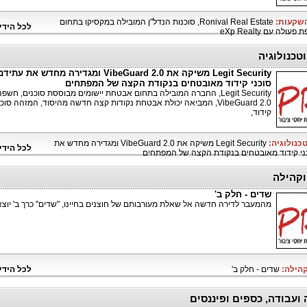
השקעות:
Ronival Real Estate, סוכנות הנדל"ן המובילה במקסיקו בתחום
לכל הידי
לה עם eXp Realty
טכנולוגיה
Legit Security משיקה את VibeGuard 2.0 ומגדירה מחדש את 
סוכני קידוד מאובטחים בנקודת הקצה של המפתחים
Legit Security, החברה המובילה בתחום אבטחת יישומים מבוססת סוכנים, חשפ
VibeGuard 2.0, המביאה יכולת אבטחת נקודות קצה חדשה מהיסוד, המזהה סוכנ
קידוד,
טכנולוגיה:
Legit Security משיקה את VibeGuard 2.0 ומגדירה מחדש את
לכל הידי
ני קידוד מאובטחים בנקודת הקצה של המפתחים
קהילה
שדים - חלק ב'
מהמעבר לדירה חדשה אל שאלת מעורבותם של חוצנים בחיינו, "שדים" כרך ב' יוצא
קהילה:
שדים - חלק ב'
לכל הידי
 ועבודה, כספים ופיננסים