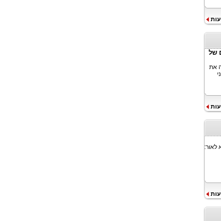
עות
עתידם של
ה את
י
עות
 לאור:
עות