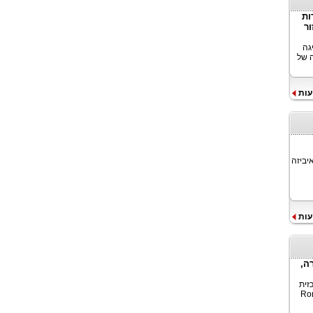
דות
כניסתה של WeRide לאזור
נהיגה
 ספקית מובילה של
עות
יביזה
עות
רה,
כזית