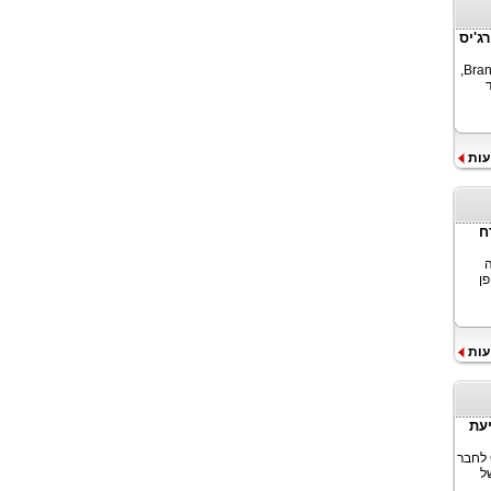
רג'יס
U.S. Polo Assn®, מותג הספורט הגלובלי, בשיתוף פעולה עם Brand Machine Group,
עות
ח
ה
ן
עות
תי מניעת
במסגרת הכנס הבינלאומי לאיידס לשנת 2026, התחייב ארגון Grindr for Equality לחבר