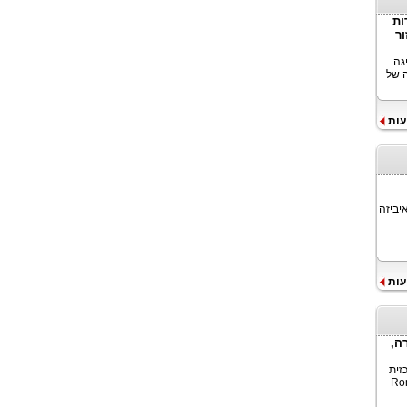
דות
כניסתה של WeRide לאזור
נהיגה
 ספקית מובילה של
עות
יביזה
עות
רה,
כזית