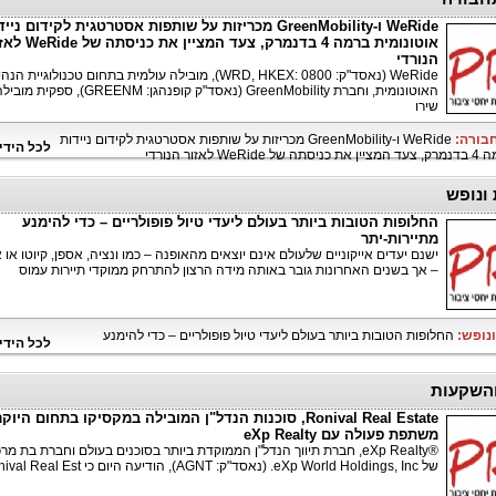
WeRide ו-GreenMobility מכריזות על שותפות אסטרטגית לקידום ניי
אוטונומית ברמה 4 בדנמרק, צעד המציין את 
הנורדי
WeRide (נאסד"ק: WRD, HKEX: 0800), מובילה עולמית בתחום טכנולוגיית ה
האוטונומית, וחברת GreenMobility (נאסד"ק קופנהגן: GREENM),
שירו
חבורה:
WeRide ו-GreenMobility מכריזות על שותפות אסטרטגית לקידום ניידות
לכל הידי
לאזור הנורדי
 ונופש
החלופות הטובות ביותר בעולם ליעדי טיול פופולריים – כדי להימנע
מתיירות-יתר
ישנם יעדים אייקוניים שלעולם אינם יוצאים מהאופנה – כמו ונציה, אספן, קיוטו או א
– אך בשנים האחרונות גובר באותה מידה הרצון להתרחק ממוקדי תיירות עמוס
ונופש:
החלופות הטובות ביותר בעולם ליעדי טיול פופולריים – כדי להימנע
לכל הידי
והשקעות
Ronival Real Estate, סוכנות הנדל"ן המובילה במקסיקו בתחום היוק
משתפת פעולה עם eXp Realty
®eXp Realty, חברת תיווך הנדל"ן הממוקדת ביותר בסוכנים בעולם וחברת בת מר
של eXp World Holdings, Inc. (נאסד"ק: AGNT), הודיעה היום כי Ronival Real Est