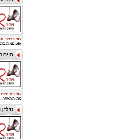
עוד ברכב ות
אוטונומית ברמה 4 בדנמרק, צעד המציין את כניסתה של WeRide 
תיירות
עוד בתיירות 
מתיירות-יתר
נדל"ן 