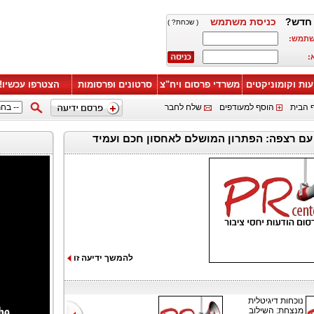
חדש?
כניסת משתמש
( שכחת? )
שתמש:
:
עות וקומוניקטים
משרדי פרסום ויח"צ
סרטונים ופרסומות
הצטרפו עכשיו!
 הבית
הוסף למעודפים
שלח לחבר
 עם רצפה: הפתרון המושלם לאחסון חכם ועמיד
להמשך ידיעה זו
נוכחות דיגיטלית
מנצחת: השילוב