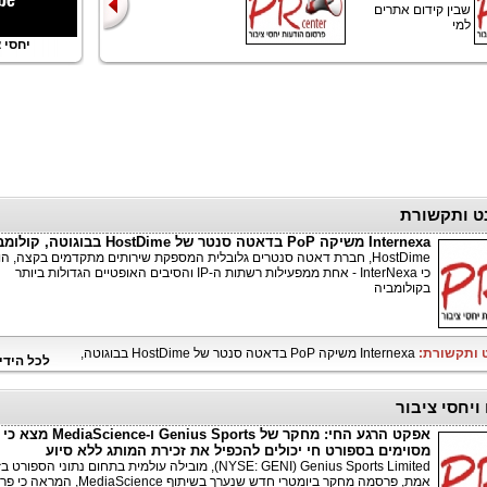
שבין קידום אתרים
למי
יחסי ציב
ט ותקשורת
Internexa משיקה PoP בדאטה סנטר של HostDime בבוגוטה, קולומביה
HostDime, חברת דאטה סנטרים גלובלית המספקת שירותים מתקדמים בקצה, ה
כי InterNexa - אחת ממפעילות רשתות ה-IP והסיבים האופטיים הגדולות ביותר
בקולומביה
ט ותקשורת:
Internexa משיקה PoP בדאטה סנטר של HostDime בבוגוטה,
לכל הידי
ויחסי ציבור
אפקט הרגע החי: מחקר של Genius Sports ו
מסוימים בספורט חי יכולים להכפיל את זכירת המותג ללא סיוע
Genius Sports Limited ‏(NYSE: GENI), מובילה עולמית בתחום נתוני הספורט 
אמת, פרסמה מחקר ביומטרי חדש שנערך בשיתוף diaScience