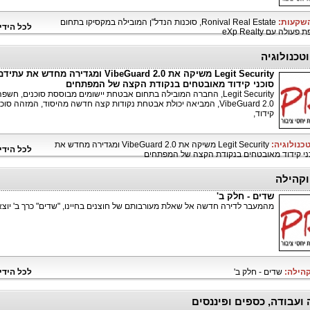
השקעות:
Ronival Real Estate, סוכנות הנדל"ן המובילה במקסיקו בתחום
לכל הידי
לה עם eXp Realty
טכנולוגיה
Legit Security משיקה את VibeGuard 2.0 ומגדירה מחדש את 
סוכני קידוד מאובטחים בנקודת הקצה של המפתחים
Legit Security, החברה המובילה בתחום אבטחת יישומים מבוססת סוכנים, חשפ
VibeGuard 2.0, המביאה יכולת אבטחת נקודות קצה חדשה מהיסוד, המזהה סוכנ
קידוד,
טכנולוגיה:
Legit Security משיקה את VibeGuard 2.0 ומגדירה מחדש את
לכל הידי
ני קידוד מאובטחים בנקודת הקצה של המפתחים
קהילה
שדים - חלק ב'
מהמעבר לדירה חדשה אל שאלת מעורבותם של חוצנים בחיינו, "שדים" כרך ב' יוצא
קהילה:
שדים - חלק ב'
לכל הידי
 ועבודה, כספים ופיננסים