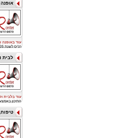
אופנה 
עוד באופנה ו
רג'יס לשנת 2026, לזכייה בגביע הזהב קאודריי, כשותפת הביגוד הרשמית
לבית ו
עוד בלבית ו
התיכון באמצע
טיפוח,