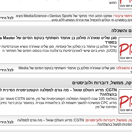
המש
יחסי ציבור:
אפקט הרגע החי: מחקר של Genius Sports ו-MediaScience מצא
לכל הידי
מים בספורט חי יכולים להכפיל את זכירת המותג ללא סיוע
ם והשכלה
סגן שליט שארג'ה סולטן בן אחמד השתתף בטק
בספרד
שייח' סולטן בן אחמד בין סולטן אל קאסימי, סגן שליט שארג'ה ונשיא אוניברסיטת 
(UOS), הגיע ביום שישי לאוניברסיטת ברצלונה ונכח בטסט הסיום של המחזור ה
ם והשכלה:
סגן שליט שארג'ה סולטן בן אחמד השתתף בטקס הסיום של Media
לכל הידי
קה, ממשל, דוברות ולוביסטים
CGTN: מדוע העולם שואל – מה גורם למפלגה הקומוניסטית הסינית ל
בהצלחה?
במלאת 105 שנה להקמת המפלגה הקומוניסטית של סין, פרסם N
מדוע CPC ממשיכה למשוך תשומת לב בינלאומית גוברת. במאמר נבחן כיצד נתיב
הפיתוח של סין
ה, ממשל, דוברות ולוביסטים:
CGTN: מדוע העולם שואל – מה גורם למפלגה
לכל הידי
הסינית לפעול בהצלחה?