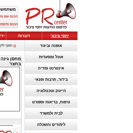
משתמש 
הכנס שם מ
הכנס סיסמא
יחסי ציבור
דוברות
ידי
אופנה וביגוד
הפוך לדף
אוכל ומסעדות
מחסן גינה
בחצר
אינטרנט ומדיה
בידור, תרבות ופנאי
הייטק וטכנולוגיה
טיפוח, בריאות וספורט
לבית ולמשרד
לימודים והשכלה
הבחירה הנכונה
להפוך חזון
ברגעים רגישים:
למציאות: איך