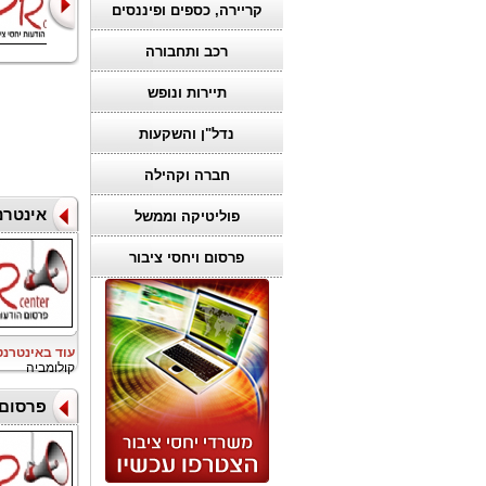
איך מנווטים
מתכננים אירוע
קריירה, כספים ופיננסים
בהצלחה בב
שבאמת מרגש א
רכב ותחבורה
תיירות ונופש
נדל"ן והשקעות
חברה וקהילה
אינטרנ
פוליטיקה וממשל
פרסום ויחסי ציבור
עוד באינטרנ
קולומביה
פרסום 