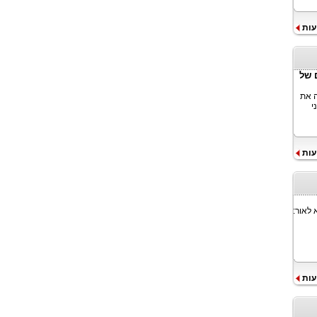
עות
עתידם של
ה את
י
עות
 לאור:
עות