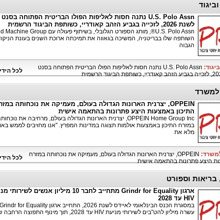
וביגוד
U.S. Polo Assn נתנה חסות לאליפות הפולו הבריטית הפתוחה בסנט 
לשנת 2026, לזכייה בגביע הזהב קאודריי, כשותפת הביגוד הרשמית
השותפה שלו בבריטניה, המשיכה בגאווה את תמיכתה ארוכת השנים בעונת הניקוד
הגבוה
ביגוד:
U.S. Polo Assn נתנה חסות לאליפות הפולו הבריטית הפתוחה בסנט
לכל הידי
למשרד
OPPEIN, יצרנית הארונות הגדולה בעולם, מעמיקה את נוכחותה במזר
התיכון באמצעות היצע פתרונות בהתאמה אישית
OPPEIN Home Group Inc, יצרנית הארונות הגדולה בעולם, מרחיבה את נוכחות
במזרח התיכון באמצעות אולמות תצוגה במדינות המפרץ. "אנו מחויבים לממש באופ
מלא את
למשרד:
OPPEIN, יצרנית הארונות הגדולה בעולם, מעמיקה את נוכחותה במזרח
לכל הידי
ות היצע פתרונות בהתאמה אישית
 בריאות וספורט
ארגון Grindr for Equality מתחייב לחבר 10 מיליון אנשים לשירו
HIV עד 2028
עשרה מיליון להט"בים לשירותי מניעת HIV עד 2028, תוך מינוף התפוצה הרחבה של