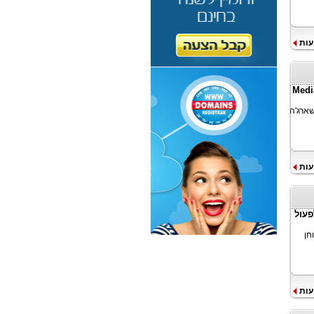
עות
ס הסיום של Media Master
שארג'ה
עות
פעול
CGT מאמר הבוחן
עות