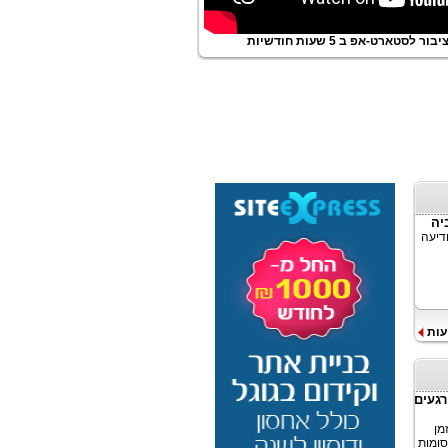
ור לסטארט-אפ ב 5 שעות חודשיות
ודיעה
עות
-MediaScience מצא כי רגעים
בזמן
Me, המראה כי פרסומות