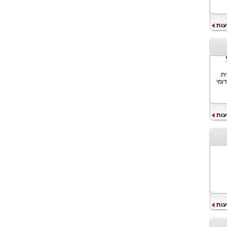
עות
ית
ומי
עות
עות