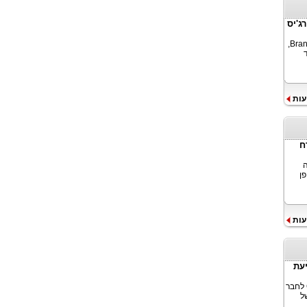
רג'יס
U.S. Polo Assn®, מותג הספורט הגלובלי, בשיתוף פעולה עם Brand Machine Group,
עות
ח
ה
ן
עות
תי מניעת
במסגרת הכנס הבינלאומי לאיידס לשנת 2026, התחייב ארגון Grindr for Equality לחבר