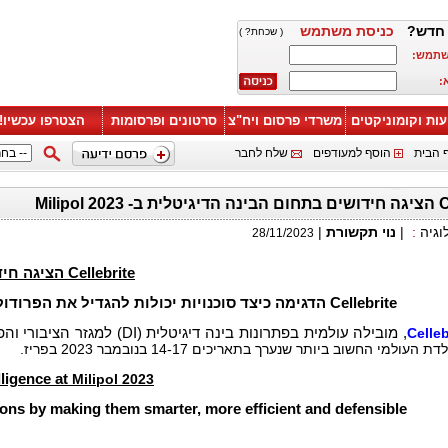
 חדש
כניסת משתמש
( שכחת? )
משתמש
א
עות וקומוניקטים
משרדי פרסום ויח"צ
סרטונים ופרסומות
הצטרפו עכשיו!
 הבית
הוסף למעודפים
שלח לחבר
Cellebri
|
נוי תקשורת
|
:
וגיה
28/11/2023
Cellebrite הציגה חידושים בתחום הבינה הדיגיטלית ב-
Cellebrite הדגימה כיצד סוכנויות יכולות להגדיל את הפרודוקטיביות של חקירות דיגיטליות על ידי הפיכתן לחכמות יותר, יעילות יותר וניתנות להגנה
Celleb
העולמי החשוב ביותר שנערך בתאריכים 14-17 בנובמבר 2023 בפריז
lligence at
Milipol 2023
tions by making them smarter, more efficient and defensible