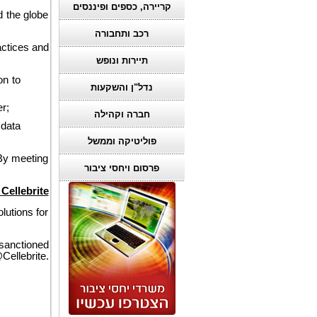
קריירה, כספים ופיננסים
d the globe
רכב ותחבורה
actices and
תיירות ונופש
on to
נדל"ן והשקעות
r;
חברה וקהילה
 data
פוליטיקה וממשל
“By meeting
פרסום ויחסי ציבור
Cellebrite
lutions for
 sanctioned
@Cellebrite.