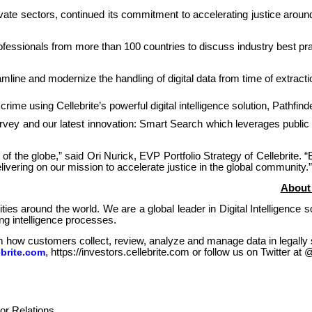
rivate sectors, continued its commitment to accelerating justice aroun
ofessionals from more than 100 countries to discuss industry best pr
ine and modernize the handling of digital data from time of extracti
me using Cellebrite’s powerful digital intelligence solution, Pathfinde
 Survey and our latest innovation: Smart Search which leverages public
 of the globe,” said Ori Nurick, EVP Portfolio Strategy of Cellebrite. 
ivering on our mission to accelerate justice in the global community.”
About 
s around the world. We are a global leader in Digital Intelligence so
ing intelligence processes.
rm how customers collect, review, analyze and manage data in legally
brite.com
, https://investors.cellebrite.com or follow us on Twitter at 
or Relations