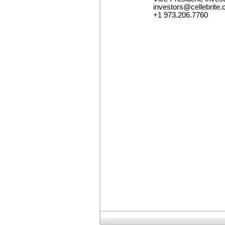
investors@cellebrite
+1 973.206.7760