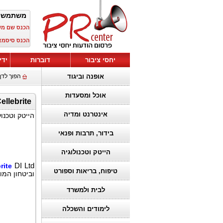
משתמש?
הכנס שם :
הכנס סיסמ:
יחסי ציבור
דוברות
ידי
אופנה וביגוד
הפוך לדף
אוכל ומסעדות
te הציגה חידושים בתחום הבינה הדיגיטלית ב- Milipol 2023
אינטרנט ומדיה
הייטק וטכנול
בידור, תרבות ופנאי
הייטק וטכנולוגיה
rite
DI Ltd, מובילה עולמית בפתרונות בינה דיגיטלית (DI) למגזר הציבורי והפרטי, המשיכה במחויבותה להאצת הצדק ברחבי העולם עם נוכחות מובילה במיליפול (
טיפוח, בריאות וספורט
וביטחון המולדת .
לבית ולמשרד
לימודים והשכלה