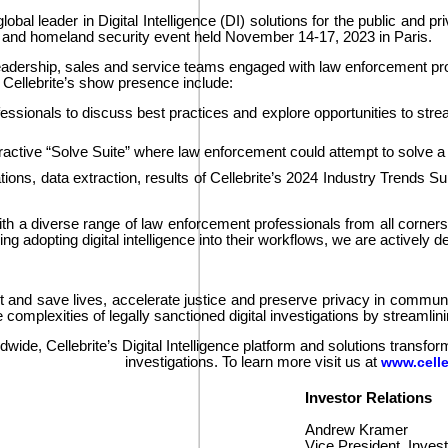
bal leader in Digital Intelligence (DI) solutions for the public and p
nt and homeland security event held November 14-17, 2023 in Paris.
r leadership, sales and service teams engaged with law enforcement pr
 Cellebrite’s show presence include:
onals to discuss best practices and explore opportunities to streaml
active “Solve Suite” where law enforcement could attempt to solve a cri
gations, data extraction, results of Cellebrite’s 2024 Industry Trends
 with a diverse range of law enforcement professionals from all corners
dopting digital intelligence into their workflows, we are actively del
 and save lives, accelerate justice and preserve privacy in communitie
complexities of legally sanctioned digital investigations by streamlin
ide, Cellebrite’s Digital Intelligence platform and solutions transfo
investigations. To learn more visit us at
www.celle
Investor Relations
Andrew Kramer
Vice President, Invest