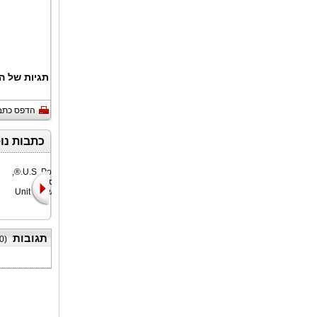
תגיות של ה
הדפס כתב
כתבות נו
U.S. Polo Assn.®,
U.S. Polo Assn.,
מותג הספורט
מותג הספורט
הרשמי של United
הרשמי של United
Stat
State
תגובות
0
(