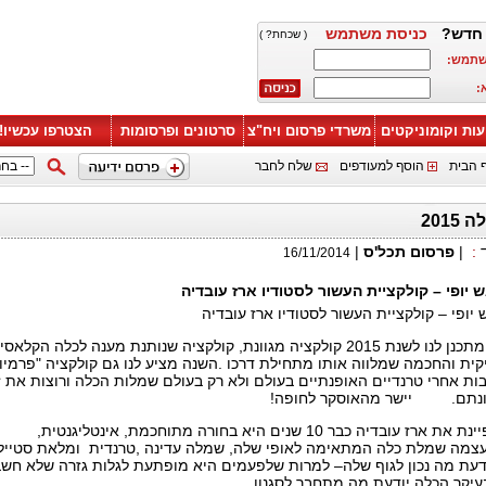
חדש?
כניסת משתמש
( שכחת? )
שתמש:
:
עות וקומוניקטים
משרדי פרסום ויח"צ
סרטונים ופרסומות
הצטרפו עכשיו!
 הבית
הוסף למעודפים
שלח לחבר
201
:
|
פרסום תכל'ס
|
16/11/2014
 יופי – קולקציית העשור לסטודיו ארז עובדיה
 יופי – קולקציית העשור לסטודיו ארז עובדיה
ארז עובדיה מתכנן לנו לשנת 2015 קולקציה מגוונת, קולקציה שנותנת מענה לכלה הקלאס
קית והחכמה שמלווה אותו מתחילת דרכו .השנה מציע לנו גם קולקציה "פרמיו
ות אחרי טרנדיים האופנתיים בעולם ולא רק בעולם שמלות הכלה ורוצות את 
תונתם. יישר מהאוסקר לחופה!
 ארז עובדיה כבר 10 שנים היא בחורה
מתוחכמת
,
אינטליגנטית
,
צמה
שמלת
כלה
המתאימה לאופי שלה, שמלה עדינה
,טרנדית
ומלאת
סטייל
ודעת מה נכון לגוף שלה– למרות שלפעמים היא מופתעת לגלות גזרה שלא חש
עיקר הכלה יודעת מה מתחבר לסגנון