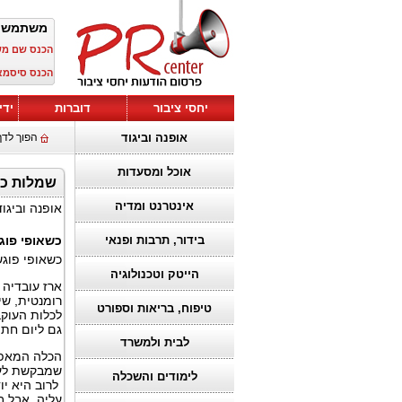
משתמש 
הכנס שם מ
הכנס סיסמא
יחסי ציבור
דוברות
ידי
אופנה וביגוד
הפוך לדף
אוכל ומסעדות
שמלות כלה 5
אינטרנט ומדיה
אופנה וביגוד
בידור, תרבות ופנאי
כשאופי פוגש
כשאופי פוגש
הייטק וטכנולוגיה
רומנטית, שי
טיפוח, בריאות וספורט
לכלות העוקב
גם ליום ח
לבית ולמשרד
הכלה המאפיינת את
שמבקשת
לע
לימודים והשכלה
לרוב היא י
עליה. אבל ב