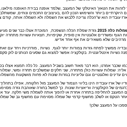
לה.
לזהות את הטאץ' האיטלקי של המעצב ,שלמד אופנה בבירת האופנה מילאנו,
 היוקרתיים ביותר והשימוש הנכון להם ,בעיצובים החכמים ונוחים, שמשתלב
רז עובדיה הוא ש"הכלה צריכה ללבוש את השמלה ולא השמלה אותה, קודם צ
מלות כלה 2015
גזרת
שמלת
הכלה
הנשפכת
,
המוכרת אצלו כבר שנים מגיע 
 הגוף ומשדרים אלגנטיות אין סופית, שקיפויות, חצאיות עשויות מתחרה יוק
 מרהיבים שלא משאירים את אף אחד אדיש.
בדיה ממשיך לפתח גזרות צמודות יותר
לגוף
,
נשיות , מודרניות ויחד עם זא
נה נשיות אינטליגנטית. בקולקציה אפשר למצוא גם שסעים הנותנים לוק סקסי 
מו שכבר אמרנו, הוא דבר מאוד חשוב בשביל המעצב. כל כלה תמצא אצלו בס
ליה: שמלות עשויות כולן מתחרה, שני חלקים שמשלבים תחרה ומשי, שמלות
טים עדינים ואלגנטיים וגם עליוניות בגזרות שונות לא פחות מושקעות מהשמלות
דיו של ארז עובדיה הינו בליווי הצמוד של המעצב מול הלקוחה, אפילו בתה
בדגמים של הקולקציה ווריאציות שונות. כך למשל בחורה שאוהבת גזרה מסו
ם המעצב להחליפה בתחרה אחרת או להפוך אותה לשמלת משי חלקה. עוד אופצי
ר הטקס או לשלב מחשוף קדמי של שמלה מסוימת עם מחשוף גב של שמלה
סמכו על המעצב שלכן!