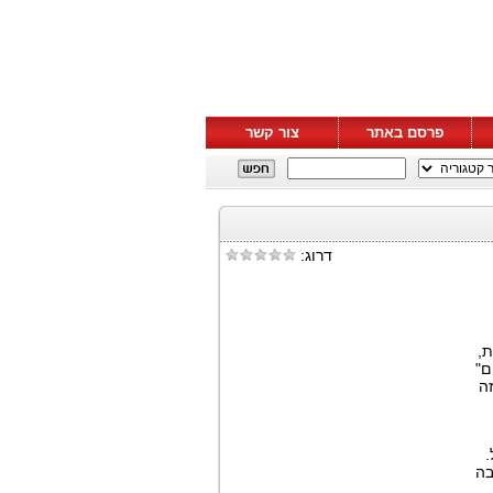
פרסם באתר
צור קשר
דרוג:
ית,
ם"
זה
.
בה