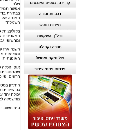
קריירה, כספים ופיננסים
ש
אפשר תמיד 
בבחירת בדים
רכב ותחבורה
המנחה של א
השמלה".
תיירות ונופש
בקולקציית
ש
המאריכים את
נדל"ן והשקעות
ומחשופי גב
חברה וקהילה
השנה ארז עו
ומוציאות ממ
פוליטיקה וממשל
האופנתית
.
אופי הכלה כ
פרסום ויחסי ציבור
שמתחברים א
חרוזים ופיי
היתרון בסטו
גם שינויים 
יכולה יחד ע
מהשמלה לאח
טיפ חשוב : 