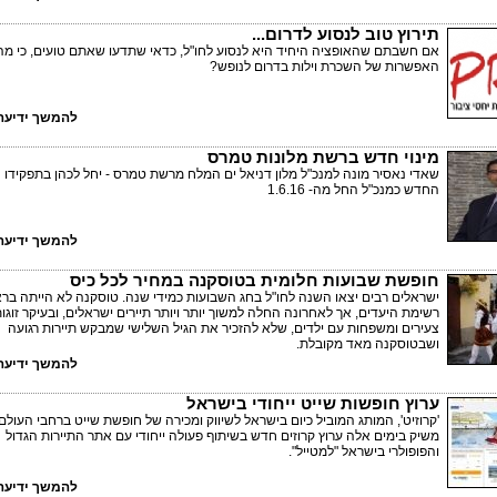
תירוץ טוב לנסוע לדרום...
אם חשבתם שהאופציה היחיד היא לנסוע לחו"ל, כדאי שתדעו שאתם טועים, כי מה
האפשרות של השכרת וילות בדרום לנופש?
להמשך ידיעה 
מינוי חדש ברשת מלונות טמרס
שאדי נאסיר מונה למנכ"ל מלון דניאל ים המלח מרשת טמרס - יחל לכהן בתפקידו
החדש כמנכ"ל החל מה- 1.6.16
להמשך ידיעה 
חופשת שבועות חלומית בטוסקנה במחיר לכל כיס
ישראלים רבים יצאו השנה לחו"ל בחג השבועות כמידי שנה. טוסקנה לא הייתה בר
רשימת היעדים, אך לאחרונה החלה למשוך יותר ויותר תיירים ישראלים, ובעיקר זוגו
צעירים ומשפחות עם ילדים, שלא להזכיר את הגיל השלישי שמבקש תיירות רגועה
ושבטוסקנה מאד מקובלת.
להמשך ידיעה 
ערוץ חופשות שייט ייחודי בישראל
'קרוזיט', המותג המוביל כיום בישראל לשיווק ומכירה של חופשת שייט ברחבי העולם,
משיק בימים אלה ערוץ קרוזים חדש בשיתוף פעולה ייחודי עם אתר התיירות הגדול
והפופולרי בישראל "למטייל".
להמשך ידיעה 