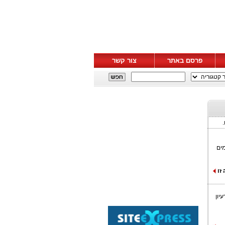
פרסם באתר
צור קשר
מים
זו
יון