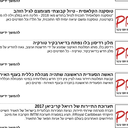
להמשך ידיעה 
טוסקנה הקלאסית - טיול קבוצתי מצומצם לגיל הזהב
“טוסקנה הקלאסית” תוכנית לטיול בחודש מאי 2018 - הלינה היא במלון וילה
בקורטונה, טוסקנה ומשם יציאה יומית לפי התוכנית, על הלו"ז וכל הפרטים כאן.
להמשך ידיעה 
מלון רדיסון בלו נפתח בדיארבקיר טורקיה
רדיסון בלו, מותג המלונות האיקוני שמונע על ידי חדשנות ועיצוב, גאה להודיע על 
מלון חדש בדיארבקיר, טורקיה - כל הפרטים כאן.
להמשך ידיעה 
האשה הסעודית הראשונה שתהיה מנהלת כללית בענף האיר
קבוצת המלונות רזידור גאה לציין ציון דרך חדש בתולדותיה במינוי המנהלת הכללית
האישה הסעודית הראשונה בחברה ובענף האירוח - פרטים כאן.
להמשך ידיעה 
תערוכת התיירות של רויאל קריביאן 2017
חברת סנורמה שירותי תיירות, נציגת המכירות הבלעדית בישראל של תאגיד השייט
היוקרתי Royal Caribbean®, תציג במסגרת תערוכת IMTM הקרובה את מיטב
החידושים האחרונים בעולם השייט על אניות הפאר של התאגיד.
להמשך ידיעה 