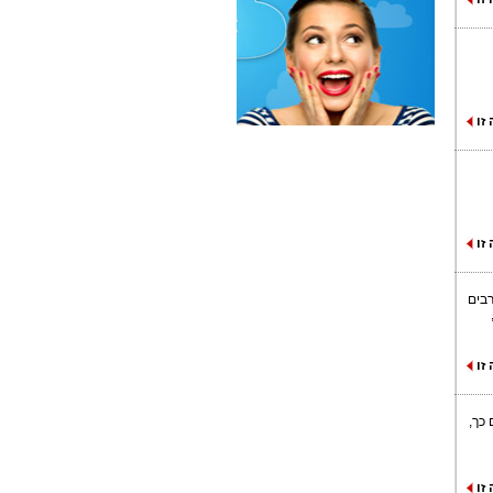
זו
זו
רבים
זו
 כך,
זו