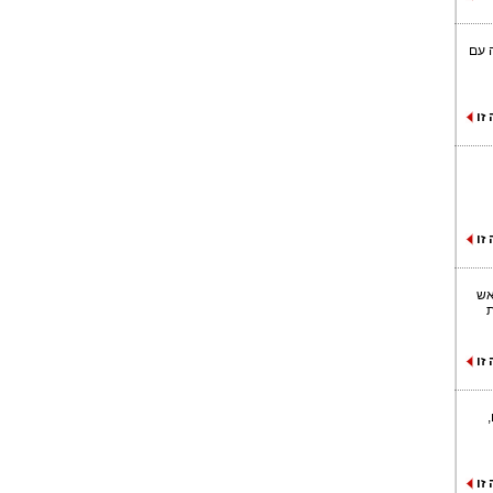
 עם
זו
זו
אש
ת
זו
זו