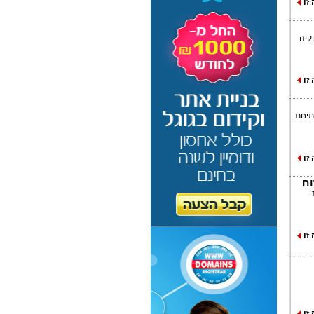
זו
 לה מוקיה
זו
פתיחת
זו
וח
זו
זו