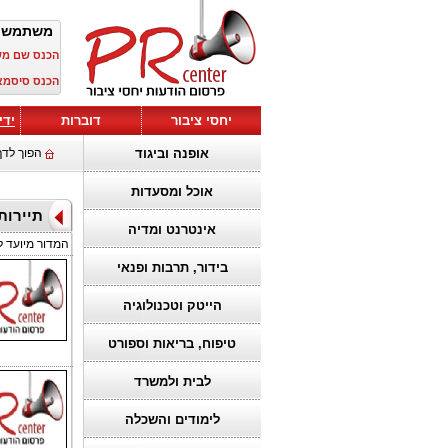
משתמש 
הכנס שם מ
הכנס סיסמא
יחסי ציבור
דוברות
ידי
אופנה וביגוד
הפוך לדף
אוכל ומסעדות
תיירות
אינטרנט ומדיה
המדור מיועד ל
בידור, תרבות ופנאי
הייטק וטכנולוגיה
טיפוח, בריאות וספורט
לבית ולמשרד
לימודים והשכלה