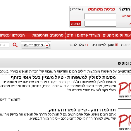
חדש?
כניסת משתמש
( שכחת? )
שתמש:
:
עות וקומוניקטים
משרדי פרסום ויח"צ
סרטונים ופרסומות
הצטרפו עכשיו!
 הבית
הוסף למעודפים
שלח לחבר
 ונופש
פרסומים על חופשות מומלצות, דילים חמים והודעות חשובות של חברות הנופש בארץ ובעולם.
מסעות לפולין למשפחות - טיול מעניין בעל אופי סוחף
מסעות לפולין למשפחות כוללים בין היתר ביקור באתרי מורשת יהודיים משוחזרים
ומקוריים, אתרי תיעוד להשמדת יהודי אירופה, בתים, כנסיות, טירות ומבנים מפורס
בעלי זיקה לשואת יהודי אירופה וכו'.
להמשך ידיעה 
תחלמו רחוק - שייט למזרח הרחוק...
אתם רוצים נופש, אבל אתם רוצים גם ליהנות כל הדרך אל הנופש וזה בדיוק מה שרע
של שייט למזרח הרחוק יכול להציע לכם - סיקור מיוחד בנושא.