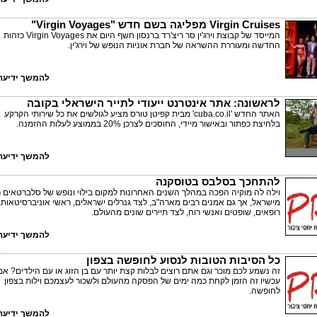
Virgin Cruises מפליגה בשם חדש "Virgin Voyages"
המייסד של קבוצת וירג'ין סר ריצ'רד ברנסון חשף היום את Virgin Voyages כזהות
החדשה ומעוררת ההשראה של חברת אוניות הנופש של וירג'ין.
להמשך ידיעה 
לראשונה: אתר אינטרנט ייעודי לתייר הישראלי בקובה
האתר החדש 'cuba.co.il' מבית קפיטן טורס מציע לגולשים את כל שירותי הקרקע
בלחיצת כפתור ובאישור מיידי, החוסכים לצרכן 20% בממוצע לעלות ההזמנה.
להמשך ידיעה 
להתחכך בסלבס בטוסקנה
וילה לה מוקיה הפכה במהלך השנים האחרונות למקום בילוי ונופש של סלברטאים 
מישראל, אך גם אמנים רבים מארה"ב, לצד גנרלים ישראלים, ראשי אוניברסיטאות,
רופאים, שופטים ואנשי רוח, לצד תיירים שונים מהעולם.
להמשך ידיעה 
כל הסיבות הטובות לנסוע לחופשה בצפון
זה נשמע לכם מוכר וגם אתם רוצים לבלות קצת יותר עם בן הזוג או עם הילדים? אם
עכשיו זה הזמן לקחת כמה ימים של הפסקה מהעולם ולשכור לעצמכם וילות בצפון
לחופשה.
להמשך ידיעה 