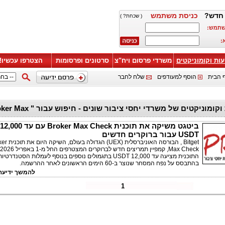
חדש?
כניסת משתמש
( שכחת? )
שתמש:
:
עות וקומוניקטים
משרדי פרסום ויח"צ
סרטונים ופרסומות
הצטרפו עכשיו!
 הבית
הוסף למעודפים
שלח לחבר
ידיעות וקומוניקטים של משרדי יחסי ציבור שונים - חיפ
ביטגט משיקה את תוכנית Broker Max Check עם עד 12,000
USDT עבור ברוקרים חדשים
Bitget , הבורסה האוניברסלית (X
התוכנית מציעה עד 12,000 USDT בתגמולים נוספים בנוסף לעמלות הסטנדרטיו
בהתבסס על נפח המסחר שנוצר ב-60 הימים הראשונים לאחר ההרשמה.
להמשך ידיעה 
1