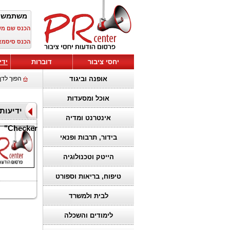
משתמש 
הכנס שם מ
הכנס סיסמא
יחסי ציבור
דוברות
ידי
אופנה וביגוד
הפוך לדף
אוכל ומסעדות
אינטרנט ומדיה
Checker"
בידור, תרבות ופנאי
הייטק וטכנולוגיה
טיפוח, בריאות וספורט
לבית ולמשרד
לימודים והשכלה