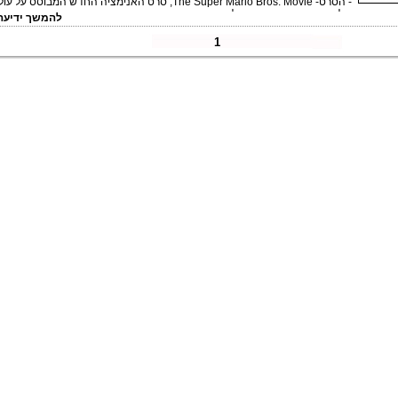
- הסרט- The Super Mario Bros. Movie, סרט האנימציה החדש המבוסס על 
של האחים סופר מריו במהלך נינטנדו דיירקט אשר שודר היום.
להמשך ידיעה 
1