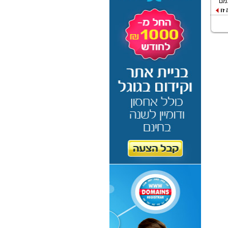
עולמם
זו