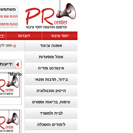
משתמש 
הכנס שם מ
הכנס סיסמא
יחסי ציבור
דוברות
ידי
אופנה וביגוד
הפוך לדף
אוכל ומסעדות
אינטרנט ומדיה
Mario"
בידור, תרבות ופנאי
הייטק וטכנולוגיה
טיפוח, בריאות וספורט
לבית ולמשרד
לימודים והשכלה