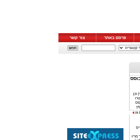
פרסם באתר
צור קשר
מבוסס
) וכן
נטרו
בוסס
The. הסרט יופץ
זו
ריס
 מריו