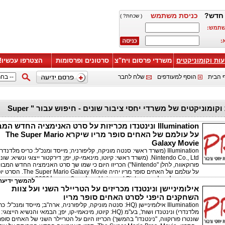
חדש?
כניסת משתמש
( שכחת? )
שתמש:
:
עות וקומוניקטים
משרדי פרסום ויח"צ
סרטונים ופרסומות
הצטרפו עכשיו!
 הבית
הוסף למעודפים
שלח לחבר
ידיעות וקומוניקטים של משרדי יחסי ציבור שונים - חיפוש עבור " Super
Illumination ונינטנדו מכריזות על סרט האנימציה החדש ה
על עולמם של האחים סופר מריו שיקרא The Super Mario
Galaxy Movie
‏Illumination (משרד ראשי: סנטה מוניקה, קליפורניה; מייסד ומנכ"ל: כריס מלדנדרי
Nintendo Co., Ltd. (משרד ראשי: קיוטו, מינאמי-קו, יפן; דירקטור ייצוגי ונשיא: שו
פורוקאווה, להלן "Nintendo") הכריזו היום כי שמו שך סרט האנימציה החדש המ
על עולמם של האחים סופר מריו יהיה  Super Mario Galaxy Movie
ברחבי העולם על ידי Universal Pictures החל מה-3 באפריל 2026.
להמשך ידיעה 
אילומיניישן ונינטנדו מכריזים על הטריילר השני ועל צוות
השחקנים היפני לסרט האחים סופר מריו
Illumination אילומיניישן (HQ: סנטה מוניקה, קליפורניה, ארה"ב; מייסד ומנכ"ל: כ
מלדנדרי) ונינטנדו ושות', בע"מ (HQ: קיוטו, מינאמי-קו, יפן; הבמאי והנשיא הייצוגי:
שונטרו פורוקווה, "נינטנדו" בהמשך) הכריזו היום על הטריילר השני של האחים סופר