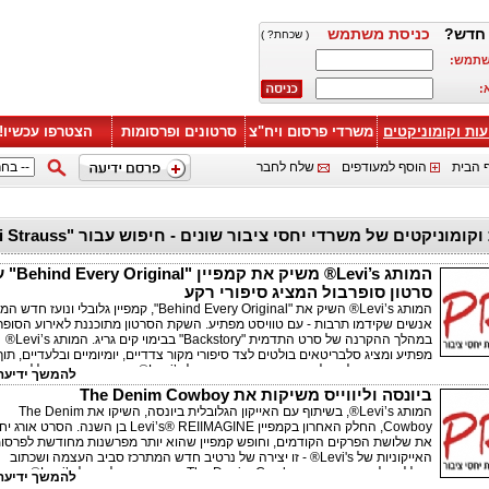
חדש?
כניסת משתמש
( שכחת? )
שתמש:
:
עות וקומוניקטים
משרדי פרסום ויח"צ
סרטונים ופרסומות
הצטרפו עכשיו!
 הבית
הוסף למעודפים
שלח לחבר
ידיעות וקומוניקטים של משרדי יחסי ציבור שונים - חיפ
המותג Levi’s® משיק את קמפיי
סרטון סופרבול המציג סיפורי רקע
‏המותג Levi’s® השיק את "Behind Every Original", קמפיין גלובלי ונועז חד
אנשים שקידמו תרבות - עם טוויסט מפתיע. השקת הסרטון מתוכננת לאירוע הסופר
במהלך ההקרנה של סרט התדמית "Backstory" בבימוי קים גריג. המותג Levi’s®
מפתיע ומציג סלבריטאים בולטים לצד סיפורי מקור צדדיים, יומיומיים ובלעדיים, תוך
שהוא מאפשר להם לשתף את סיפור הרקע של Levi’s® אשר משנה את כללי המשחק.
להמשך ידיעה 
ביונסה וליווייס משיקות את The Denim Cowboy
המותג Levi’s®, בשיתוף עם האייקון הגלובלית ביונסה, השיקו את The Denim
Cowboy, החלק האחרון בקמפיין Levi’s® REIIMAGINE בן השנה. הסרט אור
את שלושת הפרקים הקודמים, וחופש קמפיין שהוא יותר מפרשנות מחודשת לפרסו
האייקוניות של Levi's® - זו יצירה של נרטיב חדש המתרכז סביב העצמה ושכתוב
הכללים. לאורך הקמפיין The Denim Cowboy מו
להמשך ידיעה 
המוכרים מקולקציית הדנים החדשה של BEYONCÉ x LEVI’S® המש