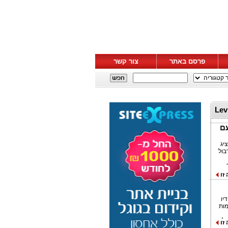
פרסם באתר
צור קשר
וש עבור "Levi Strauss
ן "Behind Every Original" עם
ש המציג
בול
זו
ג יחדיו
מות
צגים הסמלים של Levi’s® וכן החלקים
זו
משת כמדים של