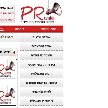
משתמש 
הכנס שם מ
הכנס סיסמא
יחסי ציבור
דוברות
ידי
אופנה וביגוד
הפוך לדף
אוכל ומסעדות
אינטרנט ומדיה
"
בידור, תרבות ופנאי
הייטק וטכנולוגיה
טיפוח, בריאות וספורט
לבית ולמשרד
לימודים והשכלה