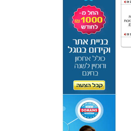
זו
ת
ללה ברשימה בזכות
זו