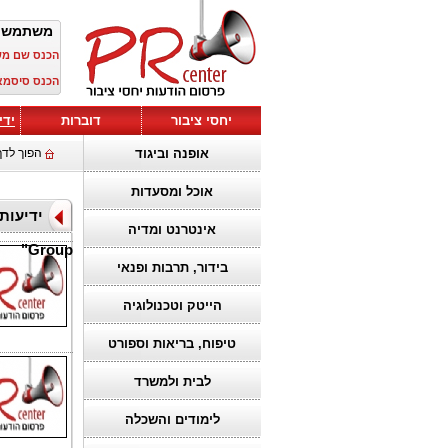
משתמש 
הכנס שם מ
הכנס סיסמא
יחסי ציבור
דוברות
ידי
אופנה וביגוד
הפוך לדף
אוכל ומסעדות
אינטרנט ומדיה
Group"
בידור, תרבות ופנאי
הייטק וטכנולוגיה
טיפוח, בריאות וספורט
לבית ולמשרד
לימודים והשכלה