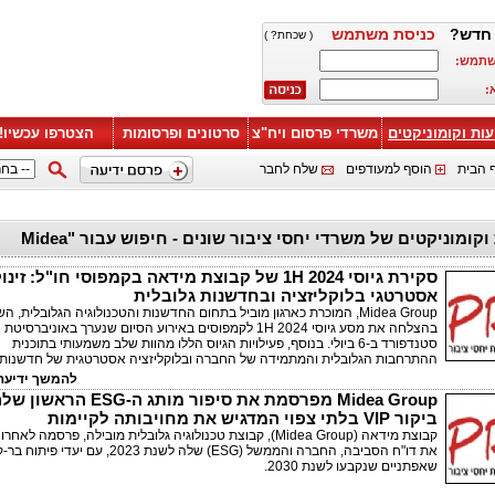
חדש?
כניסת משתמש
( שכחת? )
שתמש:
:
עות וקומוניקטים
משרדי פרסום ויח"צ
סרטונים ופרסומות
הצטרפו עכשיו!
 הבית
הוסף למעודפים
שלח לחבר
ידיעות וקומוניקטים של משרדי יחסי ציבור שונים - חיפוש עבור "Midea
סקירת גיוסי 2024 1H של קבוצת מידאה בקמפוסי חו"ל: זינו
אסטרטגי בלוקליזציה ובחדשנות גלובלית
‏Midea Group, המוכרת כארגון מוביל בתחום החדשנות והטכנולוגיה הגלובלית, 
בהצלחה את מסע גיוסי 2024 1H לקמפוסים באירוע הסיום שנערך באוניברסיטת
סטנדפורד ב-6 ביולי. בנוסף, פעילויות הגיוס הללו מהוות שלב משמעותי בתוכנית
ההתרחבות הגלובלית והמתמידה של החברה ובלוקליזציה אסטרטגית של חדשנות.
להמשך ידיעה 
Midea Group מפרסמת את סיפור מותג ה-ESG
ביקור VIP בלתי צפוי המדגיש את מחויבותה לקיימות
קבוצת מידאה (Midea Group), קבוצת טכנולוגיה גלובלית מובילה, פרסמה לאחר
את דו"ח הסביבה, החברה והממשל (ESG) שלה לשנת 2023, עם יעדי 
שאפתניים שנקבעו לשנת 2030.