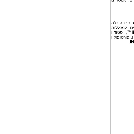
בותי בהובלה
ם למכללות
™
; סטודיו
Thunder , מסונכרן), פורטופוליו
.
I