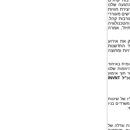
ההגעה שלנו
צירת חוויות
דשים מעוררי
ורבות קהל.
הטכנולוגיה
תית", אמרה
כדי להפיק את אירוע
ד החדשנות
רה לשנת 2024 באיחוד האמירויות ומחוצה
ומית באיחוד
יוזמות שלנו
ר תוך אימוץ
פרח הינדייה, מנכ"ל INVNT
יו של שיטות
משרדים בניו
י.
ת וגדלה של
ם, מנוסחים