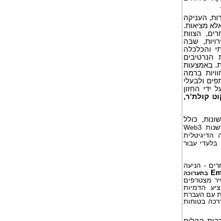
ות, העניקה
אלא מציאות.
 COP28, אקספו 2020 דובאי, MIRA של Emirates ואחרים, הצוות
ויות, שבה
י והכלכלה
 הנרטיבים
ת. באמצעות
וויות ברמה
פים ולבעלי
 ידי החזון
ט קולת'ר,
נות, כולל
, חטיבת הדיגיטל והחדשנות Web3
 הדיגיטלית
בלעדי עבור
רים - הניעה
Emi
בתערוכה
יר מצטרפים
יע הדמיות
ות עם העברת
רכה בטוחות
בות קהלים