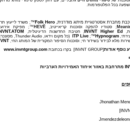
סיפורי מותגים חיים
השפעה בכל הפלטפורמות.
כבת מחברת אסטרטגיית מיתוג מודרנית,
Folk Hero
™
; משרד לייעוץ תר
Meani
; סטודיו להפקה וסוכנות קריאייטיב,
HEVĒ
™
; מפיקת אירועי
ות,
INVNT Higher Ed
; חטיבת החדשנות הדיגיטלית,
INVNT.ATOM
ירתי,
Hypnogram
™
;
ITP Live
(כל מקום וידאו, Audio
רות מלא לבידור בשידור חי; וסוכנות הסיפור המקורית של המותג החי,
NVNT
 נוסף אודות
[INVNT GROUP]
בקרו בכתובת
www.invntgroup.com
פים
Jhonathan Men
[INV
Jmendezdeleon