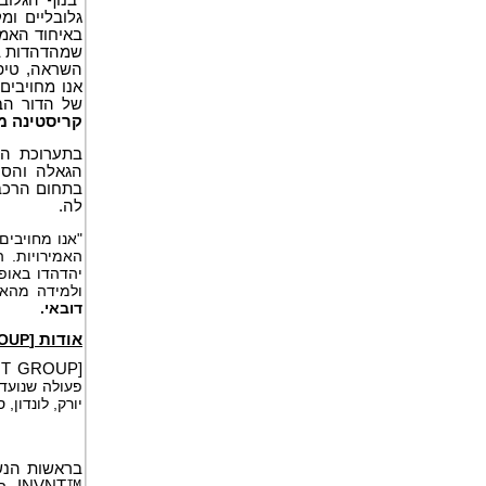
גלובליים ומ
באיחוד האמיר
שמהדהדות באו
השראה, טיפו
אנו מחויבים
של הדור הבא
קריסטינה מקוברי, מנכ"
הגאלה והסו
לה.
"אנו מחויבים
האמירויות. ה
יהדהדו באופן
ולמידה מהאת
דובאי.
אודות
[INVNT GROUP]
NT GROUP
[
פעולה שנועדו
יורק, לונדון,
בראשות הנשי
INVNT™
, ה