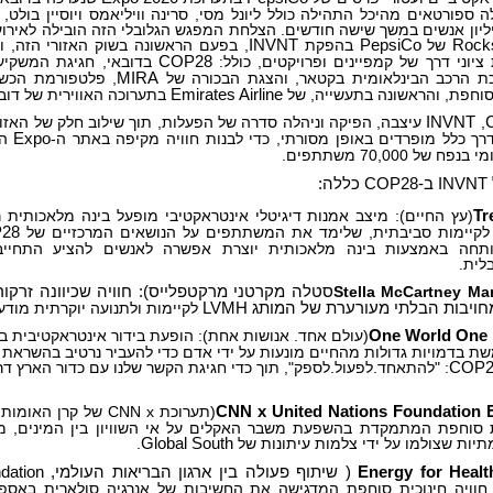
 ספורטאים מהיכל התהילה כולל ליונל מסי, סרינה וויליאמס ויוסיין בולט,
Rock
של
PepsiCo
בהפקת
INVNT
, בפעם הראשונה בשוק האזורי הזה, ו
יוני דרך של קמפיינים ופרויקטים, כולל:
COP28
בדובאי, חגיגת המשקי
כת הרכב הבינלאומית בקטאר, והצגת הבכורה של
MIRA
, פלטפורמת הכש
סוחפת, והראשונה בתעשייה, של
Emirates Airline
בתערוכה האווירית של דובא
,
INVNT
עיצבה, הפיקה וניהלה סדרה של הפעלות, תוך שילוב חלק של האזו
רך כלל מופרדים באופן מסורתי, כדי לבנות חוויה מקיפה באתר ה-
Expo
המ
 של 70,000 משתתפים.
:
Tr
(עץ החיים): מיצב אמנות דיגיטלי אינטראקטיבי מופעל בינה מלאכותית 
 לקיימות סביבתית, שלימד את המשתתפים על הנושאים המרכזיים של
28
תחה באמצעות בינה מלאכותית יוצרת אפשרה לאנשים להציע התחייבו
לית.
Stella McCartney Ma
סטלה מקרטני מרקטפלייס): חוויה שכיוונה זרקור
חויבות הבלתי מעורערת של המותג
LVMH
לקיימות ולתנועה יוקרתית מודע
One World One
(עולם אחד. אנושות אחת): הופעת בידור אינטראקטיבית ב
ת בדמויות גדולות מהחיים מונעות על ידי אדם כדי להעביר נרטיב בהשראת
COP2
: "להתאחד.לפעול.לספק", תוך כדי חגיגת הקשר שלנו עם כדור הארץ ד
CNN x United Nations Foundation E
(תערוכת CNN x של קרן ה
ית סוחפת המתמקדת בהשפעת משבר האקלים על אי השוויון בין המינים, מ
תיות שצולמו על ידי צלמות עיתונות של
Global South
.
Energy for Healt
( שיתוף פעולה בין ארגון הבריאות העולמי,
dation
 חוויה חינוכית סוחפת המדגישה את החשיבות של אנרגיה סולארית באספ