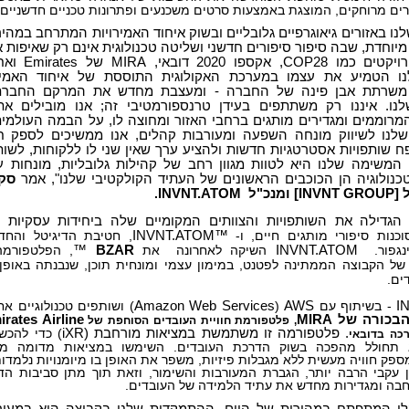
רים מרוחקים, המוצגת באמצעות סרטים משכנעים ופתרונות טכניים חדשניים.
ו באזורים גיאוגרפיים גלובליים ובשוק איחוד האמירויות המתרחב במהיר
מיוחדת, שבה סיפור סיפורים חדשני ושליטה טכנולוגית אינם רק שאיפות 
באמצעות פרויקטים כמו
נו הטמיע את עצמו במערכת האקולוגית התוססת של איחוד האמיר
 משרתת אבן פינה של החברה - ומעצבת מחדש את המרקם החברת
לנו. איננו רק משתתפים בעידן טרנספורמטיבי זה; אנו מובילים את
המרוממים ומגדירים מותגים ברחבי האזור ומחוצה לו, על הבמה העולמי
שלנו לשיווק מונחה השפעה ומעורבות קהלים, אנו ממשיכים לספק ח
ח שותפויות אסטרטגיות חדשות ולהציע ערך שאין שני לו ללקוחות, לשות
. המשימה שלנו היא לטוות מגוון רחב של קהילות גלובליות, מונחות על
טכנולוגיה הן הכוכבים הראשונים של העתיד הקולקטיבי שלנו", אמר
סקו
מנכ"ל
INVNT.ATOM
.
הגדילה את השותפויות והצוותים המקומיים שלה ביחידות עסקיות שו
וכנות סיפורי מותגים חיים, ו-
INVNT.ATOM™
נגפור.
INVNT.ATOM
השיקה לאחרונה
את
BZAR
™
, הפלטפורמה
של הקבוצה הממתינה לפטנט, במימון עצמי ומונחית תוכן, שנבנתה באופן 
ים.
I
- בשיתוף עם
AWS
(
Amazon Web Services
) ושותפים טכנולוגיים אח
הבכורה של
MIRA
rates Airline
, פלטפורמת חוויית העובדים הסוחפת של
. פלטפורמה זו משתמשת במציאות מורחבת (
iXR
) כדי להכש
רכה בדובאי
 תחולל מהפכה בשוק הדרכת העובדים. השימשו במציאות מדומה מצ
ספק חוויה מעשית ללא מגבלות פיזיות, משפר את האופן בו מיומנויות נלמד
 עקבי הרבה יותר, הגברת המעורבות והשימור, וזאת תוך מתן סביבות הד
חבה ומגדירות מחדש את עתיד הלמידה של העובדים.
בלי המתפתח במהירות של היום, ההתמקדות שלנו בקבוצה היא במעור