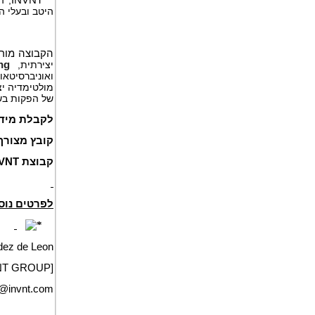
היטב ובעלי 
הקבוצה מור
יצירתית,
ng
ואוניברסיטא
מולטימדיה יצ
של הפקות בשי
לקבלת מידע
קובץ מצורף
קבוצת INVNT מתרחבת באזור איחוד האמירויות הערביות
לפרטים נוס
dez de Leon
NT GROUP]
@invnt.com