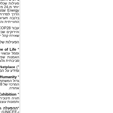
פעילות שכללה
יותר מ-24 מיליון אנשים במשך שישה חודשים. הצלחת המפגש הגלובלי הזה הובילה לאירוע ההשקה של
star Energy
הדרך לסדרת צ
בז'נבה תערו
החווייתית וה
עבור
COP28
והירוקים שבד
שאירח קהל יומי בנפח
הפעילות של INVNT ב-COP28 כללה
ee of Life
*
וסמל עכשווי
האמנות שפו
סביבתית גלוב
rketplace
)
*
ומידע על המ
 Humanity
*
גדול המשתמש
המרכזי של
8
אחודה.
xhibition
*
חוויה חינוכ
ותמונות עוצמ
*
ההפעלה
h
ו-
UNICEF
):