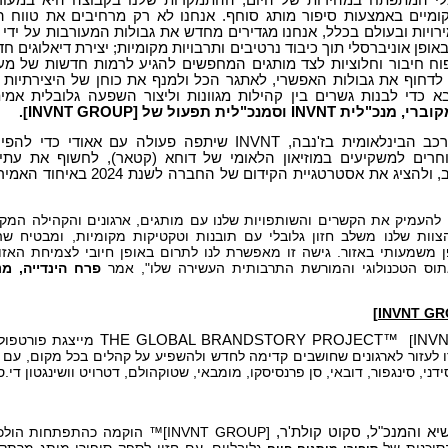
קומיים באמצעות סיפור מותג סוחף. אנחנו לא רק מרחיבים את טווח 
ויות ובעולם בכלל, אנחנו מגדירים מחדש את גבולות המעורבות על ידי י
פן אוניברסלי תוך כיבוד נרטיבים ותרבויות מקומיות; יצירת דיאלוגים ח
ח חיבור וחלוציות לצד מותגים המחפשים להגיע לרמות חדשות של מע
 לדחוף את גבולות האפשרי, לאתגר הכל ולמנף את כוחן של היצירתיות ו
 כדי לבנות גשרים בין קהילות מגוונות וליצור השפעה גלובלית אמי
לית INVNT וסמנכ"לית תפעול של [
INVNT GROUP
].
בתערוכת הרכב הבינלאומית בז'נבה, INVNT שיתפה פעולה עם אאודי 
חרים למשקיעים במוזיאון הלאומי של דוחא (קטאר), לחשוף את עתי
בתחום הרכב, ולהציג את אסטרטגיית הקידום של החב
 להעמיק את הקשרים והשותפויות שלנו עם מותגים, ארגונים והקהילה המק
צוות שלנו משלב חזון גלובלי עם תובנות וטקטיקות מקומיות, ומבטיח שה
 משמעותי באזור. גישה זו מאפשרת לנו לתרום באופן חיובי לצמיחת האזו
וס הטכנולוגי והמורשת התרבותית העשירה שלו", אמר
INV
]
THE GLOBAL BRANDSTORY PROJECT™
מייצגת פורטפול
 לעזור לארגונים שחושבים קדימה לחדש ולהשפיע על קהלים בכל מקום, עם 
 סידני, סינגפור, דובאי, סן פרנסיסקו, מומבאי, שטוקהולם, דטרויט וושינגטון די.ס
א והמנכ"ל, סקוט קולת'ר,
[INVNT GROUP]™
הוקמה כהתפתחות הולכ
סוכנות של
גלובליים,
עם חזון לספק סיפורי מותג מרתקי