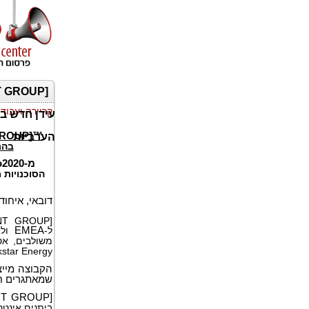
קריירה ועבוד
עידן חדש ב
GROUP]™
הערביות
בהת
מ-
o2020
הסוכנויות 
דובאי, איחוד האמירויות ה
[INVNT GROUP] THE GLOBAL BRANDSTORY PROJECT™
ל-
EMEA
ולא
משולבים, אס
Rockstar Energy, 
הקבוצה מייצ
שמאתגרים חש
NT GROUP
[
ביתנים אינטר