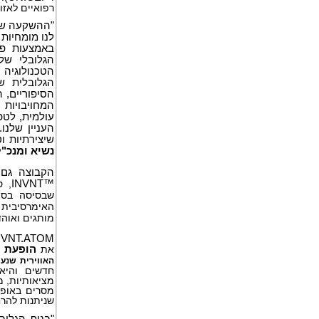
רפואיים לאזו
"ההשקעה שלנ
לנו מומחיות 
הגלובלי של
הטכנולוגיה
הגלובלית ש
הסיפוריים, 
המחויבויות 
עולמית, לטפ
העניין שלנו
שיצירתיות ו
נשיא ומנכ"ל [INVNT GROUP] ו
הקבוצה גם 
INVNT™
, ס
שבסיסה בסי
האימרסיבית 
מותגים ואוהד
NVNT.ATOM
את
הופעת 
האווירית שנע
חדשים והיא
מציאותיות, מ
מסרים באופן
שניתנות להר
"בנוף הגלו