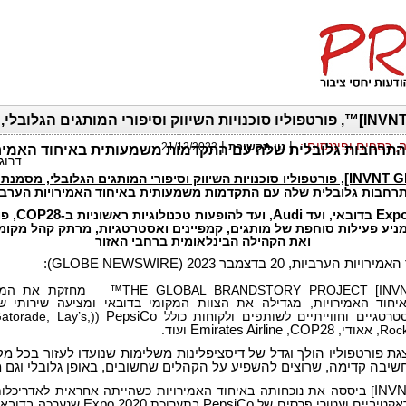
[INVNT GROUP]™, פורטפוליו סוכנויות השיווק וסיפורי המותגים הגלובל
ה, כספים ופיננסים
:
|
|
נוי תקשורת
21/12/2023
התרחבות גלובלית שלה עם התקדמות משמעותית באיחוד האמירו
דרוג
[INVNT 
, פורטפוליו סוכנויות השיווק וסיפורי המותגים הגלובלי, מסמנת
רחבות גלובלית שלה עם התקדמות משמעותית באיחוד האמירויות הערבי
Exp
בדובאי, ועד
Audi
, ועד להופעות טכנולוגיות ראשוניות ב-
COP28
, פ
מניע פעילות סוחפת של מותגים, קמפיינים ואסטרטגיות, מרתק קהל מקומי
ואת הקהילה הבינלאומית ברחבי האזור
ערביות, 20 בדצמבר 2023 (GLOBE NEWSWIRE):
מחזקת את המח
יחוד האמירויות, מגדילה את הצוות המקומי בדובאי ומציעה שירותי שי
טרטגיים וחווייתיים לשותפים ולקוחות כולל
PepsiCo
(
Gatorade, Lay’s,
אאודי,
COP28
,
Emirates Airline
ועוד.
גת פורטפוליו הולך וגדל של דיסציפלינות משלימות שנועדו לעזור בכל מק
יבה קדימה, שרוצים להשפיע על הקהלים שחשובים, באופן גלובלי וגם מ
INV
] ביססה את נוכחותה באיחוד האמירויות כשהייתה אחראית לאדריכלו
אקטיביים ועטורי פרסים של
PepsiCo
בתערוכת
Expo 2020