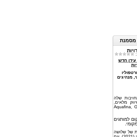
י, מסמנת
יות
:
 עידן חדש
ות
ורטפוליו
, מנהיגים
ויבות שלה
ווק מלאים,
(Aquafina, 
ום למותגים
קומי.
ת של שלושה
שנערכה בדובאי (2021), עם