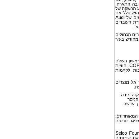
 ובה התארחו
הוא סלל את
עים של
Audi
רת העובדים
י.
רים הכחולים
חודש בעיר
ראשון בעולם
COP
. חוויית
ת לקיימות
 אל מוצרים
ת.
קנה מידה
 המסר
רך עדשה
אומות המאוחדות):
ציגה סרטים
Selco Foun
קת שירותים