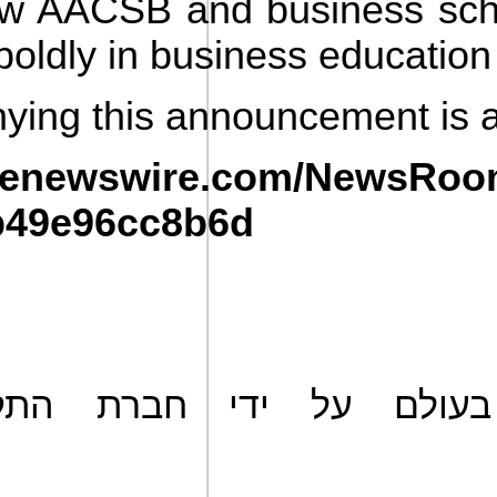
how AACSB and business sch
boldly in business education
ing this announcement is a
obenewswire.com/NewsRoo
b49e96cc8b6d
ם על ידי חברת התקשורת 