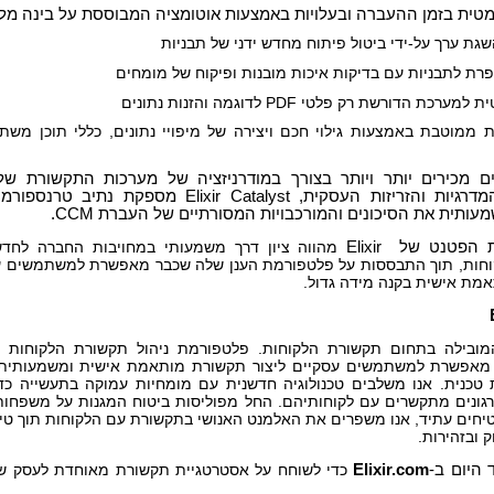
ית בזמן ההעברה ובעלויות באמצעות אוטומציה המבוססת על בינה מל
שגת ערך על-ידי ביטול פיתוח מחדש ידני של תבניות
רת לתבניות עם בדיקות איכות מובנות ופיקוח של מומחים
כת הדורשת רק פלטי PDF לדוגמה והזנות נתונים
ת ממוטבת באמצעות גילוי חכם ויצירה של מיפויי נתונים, כללי תוכן מש
ים מכירים יותר ויותר בצורך במודרניזציה של מערכות התקשורת של
האבטחה, המדרגיות והזריזות העסקית, Elixir Catalyst מספקת
ותית את הסיכונים והמורכבויות המסורתיים של העברת CCM.
ת הפטנט של
Elixir
מהווה ציון דרך משמעותי במחויבות החברה לחד
חות, תוך התבססות על פלטפורמת הענן שלה שכבר מאפשרת למשתמשים עס
מת אישית בקנה מידה גדול.
מאפשרת למשתמשים עסקיים ליצור תקשורת מותאמת אישית ומשמעותית
 טכנית. אנו משלבים טכנולוגיה חדשנית עם מומחיות עמוקה בתעשייה כד
רגונים מתקשרים עם לקוחותיהם. החל מפוליסות ביטוח המגנות על משפחות 
יחים עתיד, אנו משפרים את האלמנט האנושי בתקשורת עם הלקוחות תוך טיפ
 ובזהירות.
ד היום ב-
Elixir.com