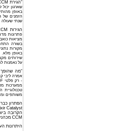
"הגירת
CCM
שארגון יכול 
באופן מהותי.
שנתי שעולה מי
הגירות
CCM
פתרונות מדור
מציאות כואבת
בשורה התחת
מקורות נתונ
באופן מלא. 
שירותים מקצ
על נאמנות לת
"מה שהופך
אמרה ליבי קו
ממערכות מדו
טכנולוגיית 
משותפים ומי
הפתרון כבר 
הקרובה ביות
CCM מכהנים.
היתרונות העיקריים של yst