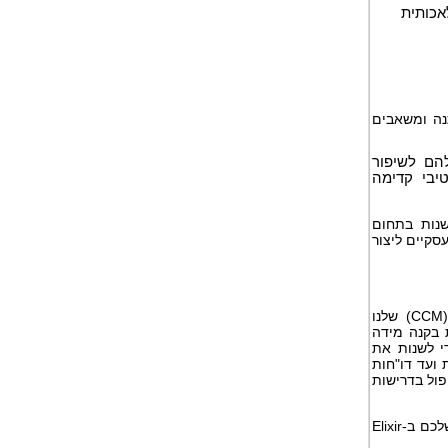
אכותית
תנה ומשאבים
הם לשיפור
 נתיב טרנספורמטיבי קדימה
שנות בתחום
קיים ליצור
היא המובילה בתחום תקשורת הלקוחות. פלטפורמת ניהול תקשורת הלקוחות (CCM) שלנו
 בקנה מידה
י לשנות את
ועד דו"חות
ול בדרישות
כדי לשוחח על אסטרטגיית תקשורת מאוחדת לעסק שלכם ב-Elixir