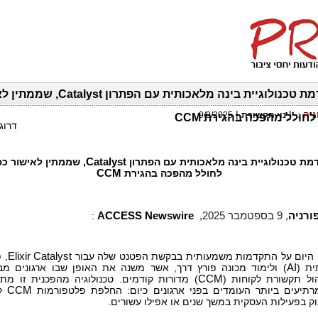
Elixir מקדמת טכנולוגיית בינה מלאכותית עם הפתרון 
גיה
:
|
|
נוי תקשורת
9/9/2025
לחולל מהפכה בהגירת CCM
דרוג
ת טכנולוגיית בינה מלאכותית עם הפתרון
Catalyst
, שממתין לאישור כפ
לחולל מהפכה בהגירת
CCM
ורניה
,
9 בספטמבר 2025,
ACCESS Newswire
:
 היום על התקדמות משמעותית בבקשת הפטנט שלה עבור
Elixir Catalyst
, 
ית (
AI
) ולימוד מכונה פורץ דרך, אשר משנה את האופן שבו ארגונים מב
ול תקשורת לקוחות (
CCM
) מדורות קודמים. טכנולוגיה מהפכנית זו מת
תיעים ביותר העומדים בפני ארגונים כיום: החלפת פלטפורמות
CCM
קר
 בפעילות העסקית במשך שנים או אפילו עשורים.