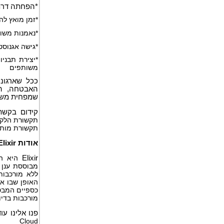
*הפחתה דרמט
*זמן מואץ לה
*נאמנות משופ
*גישה אגנוסטית למער
*יצירת תבניו
משותפים
ככל שארגונ
שמפחית משמע
קידום בקש
תקשורת הלקו
תקשורת מותא
אודות Elixir
Elixir
מבוססת ענן 
ללא מורכבות
האופן שבו א
כספיים המבט
מורכבות בדיוק
פנו אלינו עו
Cloud