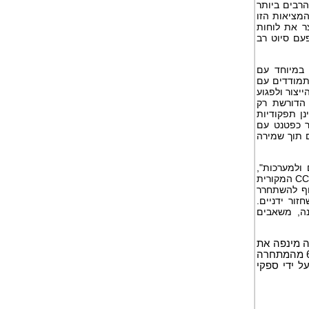
הרבים ביותר
המציאות הזו
צר את לוחות
להפוך את מה שהיה פעם סיוט רב
 במיוחד עם
מתמודדים עם
יצור ולפגוע
הדורשת רק
נן תפקודיות
ר כפטנט עם
 תוך שמירה
ולמערכות",
. "אנחנו לא צריכים גישה לפלטפורמת CCM המקורית
 סוף להשתחרר
ור ידניים.
נה, משאבים
ה מינפה את
Elixir Catalyst כדי לעבור ממערכות מדור קודם תוך פחות משנה בעלות נמוכה ב-60% מהמתחרה
ל ידי ספקי