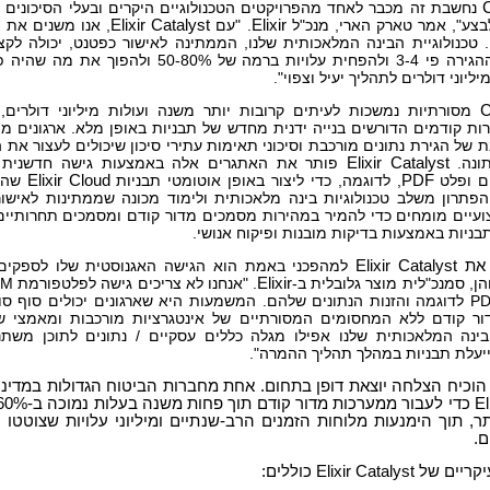
נחשבת זה מכבר לאחד מהפרויקטים הטכנולוגיים היקרים ובעלי הסיכונים 
לבצע", אמר טארק הארי, מנכ"ל
Elixir
. "עם
Elixir Catalyst
, אנו משנים את 
 טכנולוגיית הבינה המלאכותית שלנו, הממתינה לאישור כפטנט, יכולה לק
הזמנים של ההגירה פי 3-4 ולהפחית עלויות ברמה של 50-80% ו
ליוני דולרים לתהליך יעיל וצפוי".
מסורתיות נמשכות לעיתים קרובות יותר משנה ועולות מיליוני דולרים,
ות קודמים הדורשים בנייה ידנית מחדש של תבניות באופן מלא. ארגונים 
 של הגירת נתונים מורכבת וסיכוני תאימות עתירי סיכון שיכולים לעצור את הי
ונה.
Elixir Catalyst
פותר את האתגרים אלה באמצעות גישה חדשנית 
ים ופלט
PDF
, לדוגמה, כדי ליצור באופן אוטומטי תבניות
Elixir Cloud
שהי
הפתרון משלב טכנולוגיות בינה מלאכותית ולימוד מכונה שממתינות לאישו
ועיים מומחים כדי להמיר במהירות מסמכים מדור קודם ומסמכים תחרותיים
בניות באמצעות בדיקות מובנות ופיקוח אנושי.
 את
Elixir Catalyst
למהפכני באמת הוא הגישה האגנוסטית שלו לספקים 
הן, סמנכ"לית מוצר גלובלית ב-
Elixir
- רק פלטי PDF לדוגמה והזנות הנתונים שלהם. המשמעות היא שארגונים יכולים סוף
ר קודם ללא המחסומים המסורתיים של אינטגרציות מורכבות ומאמצי שחז
הבינה המלאכותית שלנו אפילו מגלה כללים עסקיים / נתונים לתוכן משת
יעלת תבניות במהלך תהליך ההמרה".
הוכיח הצלחה יוצאת דופן בתחום. אחת מחברות הביטוח הגדולות במדינ
ר, תוך הימנעות מלוחות הזמנים הרב-שנתיים ומיליוני עלויות שצוטטו ע
Elixir Catal כוללים: