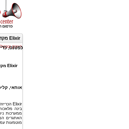
הייטק וטכנולו
כפטנט, כדי 
Elixir
מקדמ
אוחאי, קליפ
Elixir
הכריזה
בינה מלאכות
ממערכות ניה
האתגרים המר
מוטמעות עמוק