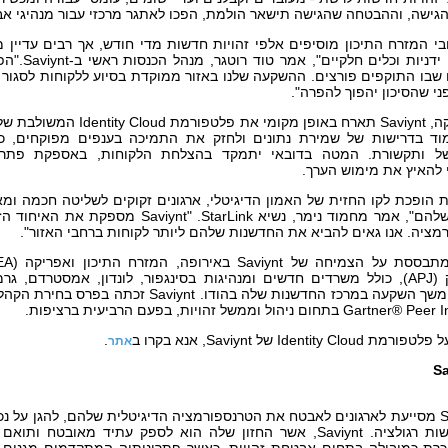
הגישה, וההבטחה שהגישה תישאר הולמת, הפכו לאתגר מרכזי עבור מנהיגי א
בי המזרח התיכון מוסיפים אלפי זהויות חדשות מדי חודש, אך רבים עדיין
ידניות וכלים חלקיים", אמר טוד רוטגר, מנהל הכנסות ראשי ב‑
Saviynt
."
הפ
שבו התוקפים פורצים. ההשקעה שלנו באזור ממוקדת בסיוע ללקוחות לסגור 
ני שהסיכון יהפוך להפרה".
ה,
Saviynt
תארח באופן מקומי את פלטפורמת
Identity Cloud
המשולבת שלה
וד בדרישות של שמירת נתונים ולחזק את התמיכה בענפים מפוקחים, כו
של ותקשורת. המטה בדובאי יתמקד בהצלחת הלקוחות, באספקת פתרונו
 להאיץ את מימוש הערך.
 הופכת לקו החזית של האמון הדיגיטלי, ארגונים זקוקים לשליטה חכמה ומ
להם", אמר מחמוד נימר, נשיא
StarLink
. "
Saviynt
מספקת את האיחוד הז
ציה. אנו גאים להביא את החדשנות שלהם ליותר לקוחות ברחבי האזור".
תבססת על הצמיחה של
Saviynt
באירופה, המזרח התיכון ואפריקה
(EMEA)
 (
APJ
),
כולל משרדים חדשים ומנהיגות בסינגפור, לונדון, אמסטרדם, גרמ
המשך השקעה במרכז החדשנות שלה בהודו.
Saviynt
Gartner® Peer I
בתחום ניהול וממשל זהויות, בפעם הרביעית ברציפות.
על פלטפורמת
Identity Cloud
של
Saviynt
,
אנא בקרו ב
.
אתר
Sa
S
מסייעת לארגונים לאבטח את הטרנספורמציה הדיגיטלית שלהם, להגן על נכ
ות רגולציה.
Saviynt
, אשר החזון שלה הוא לספק עתיד מאובטח ותואם ר