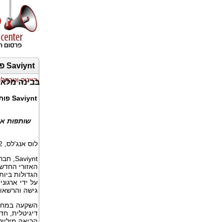
nt
הייטק וטכנולו
בבינה מלאכ
Saviynt
פותח
שותפות א
לוס אנג'לס
, 2 בדצמבר 2025,
Saviynt
,
חבר
האזורי החדש
הגדולות ביות
על ידי ארגונ
גישה והרשאו
השקעה במחשוב
דיגיטלית, חד
הביאה מיליונ