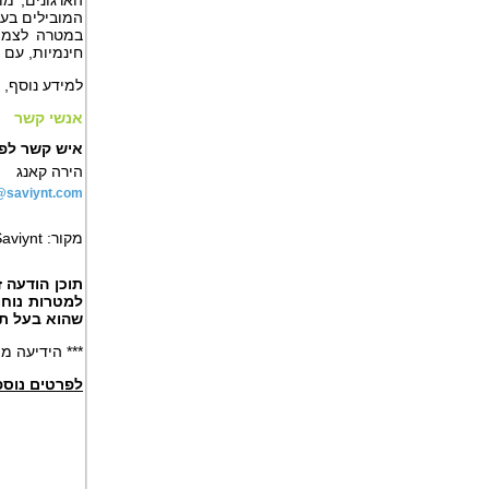
הארגונים,
מו
המובילים בעו
במטרה לצמצם
חינמיות, עם 
למידע נוסף, 
אנשי
קשר
איש קשר לפנ
הירה קאנג
@saviynt.com
מקור:
aviynt
תוכן הודעה 
למטרות נוחו
שהוא בעל ת
*** הידיעה מ
לפרטים נוספ