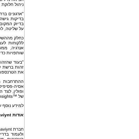
ניהול חלוקת 
"
ארגונים ברח
בדיקות גישה 
בדיוק המקום 
על שליטה, לפ
כחלק מההשק
ללקוחות לעמ
אנרגיה, ממ
שותפויות כדי
"
בעוד שהזהות
זהות ברשת ש
את הטרנספורמ
ההתרחבות מ
אסיה‑פסיפיק
ופולין, לצד 
של
nsights™
למידע נוסף 
אודות
viynt
חברת
aviynt
ולעמוד בדריש