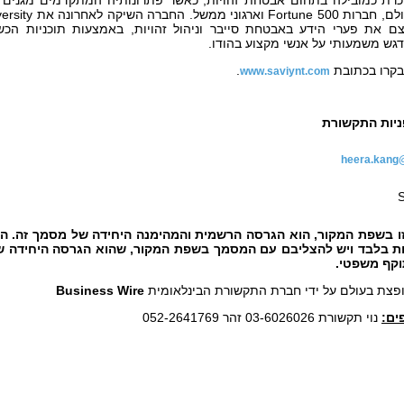
כרת כמובילה בתחום אבטחת זהויות, כאשר פתרונותיה המתקדמים מגנים 
לם, חברות
Fortune 500
וארגוני ממשל. החברה השיקה לאחרונה את
ersity
 את פערי הידע באבטחת סייבר וניהול זהויות, באמצעות תוכניות הכ
דגש משמעותי על אנשי מקצוע בהודו.
בקרו בכתובת
.
www.saviynt.com
יות התקשורת
heera.kang
S
זו בשפת המקור, הוא הגרסה הרשמית והמהימנה היחידה של מסמך זה. ה
ת בלבד ויש להצליבם עם המסמך בשפת המקור, שהוא הגרסה היחידה 
וקף משפטי.
ופצת בעולם על ידי חברת התקשורת הבינלאומית
Business Wire
ים:
נוי תקשורת 03-6026026 זהר 052-2641769