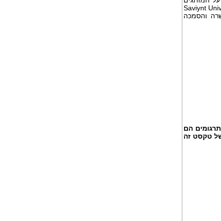
על המותגים
Saviynt Univ
שרה והסמכה
תרגומים הם
של טקסט זה