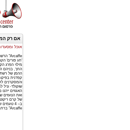
אם רק המן 
אוכל ומסעדו
Arcaffe
'חג פורים' הקר
מילוי הפרג הק
החך, בניהם המ
קפדנית בפיקוח
שוקולד- וניל ל
האגוזים ייהנו
Arcaffe'' ברחבי הארץ