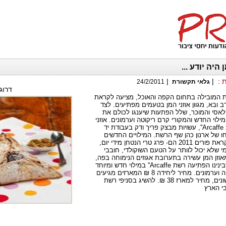
היה יודע ...
ת
:
|
|
גלאי תקשורת
24/2/2011
דרוג
'' הרשת המובילה בתחום הקפה והאוכל, מציעה לקראת
ב ובא, מגוון אוזני המן בטעמים מפתיעים. לצד
לאסי והמוכר, שלל הפתעות שיענגו לכולם את
ילוי החדש והמקורי קרם ריקוטה וערמונים. אוזני
ההמן של רשת Arcaffe'', עשויות מבצק פריך ודק בעבודת יד
ו של ארנון כהן שף הרשת. המילויים החדשים
והמסקרנים לקראת פורים 2011 הם- פרג טרי הנטחן מידי יום,
מי שלא יכול לוותר על הטעם השוקולדי, חובבי
 מאוזן המן עשירה בתערובת אגוזים הנימוחה בפה,
ואת הנועזים שבינינו הפתיעה רשת Arcaffe'' במילוי חדש ומיוחד
של קרם ריקוטה וערמונים. מחיר ליחידה 8 ₪ המארזים מגיעים
ב– 4 טעמים שונים, מחיר למארז 38 ₪. להשיג בסניפי רשת