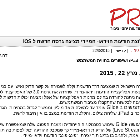
גיה
:
|
|
קו ישיר
22/3/2015
דרוג
מש
2 , 2015
ה הישראלית שמציגה דרך חדשנית וקלה לשמירה על קשר הדוק ואישי עם בני
פליקציית הודעות וידאו-מיידי, שחררה את גרסת 3.0 של האפליקציה לסביבת
ניתנת להורדה בחינם מחנות האפליקציות של אפל ומציגה יכולות חדשות לש
נה לבקשות שהתקבלו מציבור המשתמשים.
תמשים ב
Glide
עומד עד למעלה מ 15 מיליון וממשיך לגדול במהירות.
iPad
כה ב
, שליחת צילום, והקלטת הודעות במצב בו אין חיבור לרשת.
Glide
שימוש בטכנולוגיה הייחודית ומוגנת הפטנט שלה שמאפשרת שיד
Live Strea
) של הודעות וידאו-מיידי כך שמקבל ההודעה יכול לצפות בה תוך
 אמת, ולהגיב בו ברגע תוך יצירת
"פינג-פונג" הודעות וידאו-מיידי.