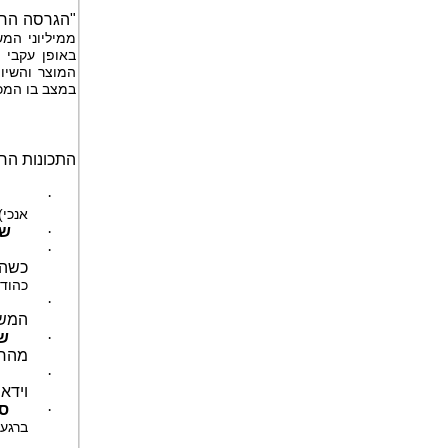
"הגרסה הח
ממיליוני ה
באופן עקבי 
המוצר והשיו
במצב בו המכש
התכונות ה
·
אנכי
·
של
·
כשהמ
כהוד
·
המשת
·
של
מהחב
·
וידא
·
ס
ברגע 