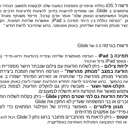
דשה ל
iOS
כוללת שיפורים ותוספות כמענה שלנו לבקשות ולמשוב הנהדר 
Glide
משתמשים ב
. אנו שמחים להיענות בחיוב להצעות ולרעיונות הרבים 
מקהל המשתמשים הנאמן שלנו" אומר אדם קורבל, מייסד משותף ומנהל 
iPad
וק. "הגרסה כוללת בין היתר תמיכה ב
, אפשרות שליחת תמונות, הק
יר מנותק מהרשת ושליחתן, באופן אוטומטי, ברגע שהחיבור לרשת חודש."
חדשות בגרסה
Glide
3.0 של
:
תמיכה ב
iPad
– הגרסה מאפשרת שליחה וצפייה בהודעות וידאו-מיידי (מ
iPad
) ממסך
גדול ואיכותי.
יחת צילום
– ניתן לשלוח הודעות עם צילום שנבחר הישר מספריית ה
הודעה במצב "מנותק מהרשת"
– הגרסה החדשה תומכת ביצירת 
כשיר מנותק מהרשת כדי שהחוויה או האירוע המיוחד ישמרו ב
de
עה בהמשך.
ברגע שהחיבור לרשת יתחדש ההודעות ישוגרו ליעדן באופן אוטומ
הקלט-אשר-ושגר
– מעכשיו ניתן גם להקליט הודעות, לצפות בהן
מש מאשר את ההודעה היא תישלח לנמען
נים.
/
יחת הודעות גם למי שטרם התקין
Glide
– ניתן בקלות לשלוח הוד
רים או בני המשפחה שעדיין לא התקין את
Glide
מגוון פילטרים
– מאפשר בחירה של הפילטר המתאים כדי לשל
ו-מיידי עם אפקטים מדהימים
טטוס
– ניתן לראות מי מהחברים מחובר ברגע נתון ל
Glide
ויכול להג
או מתי התבצעה הפעילות האחרונה באפליקציה.