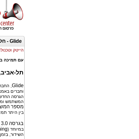
Glide - חלוצת הודעות הוידאו- המיידי מציגה גרסה חדשה ל iOS
הייטק וטכנולו
עם תמיכה ב iPad ושיפורים בחווית המשת
תל-אביב, מרץ 2
Glide
, החבר
וחברים באמצעות א
הגרסה החדשה 
המשתמש ומע
מספר המש
בין היתר תמי
בגרסה 3.0 עושה
ming
במיוחד (
השידור, בזמן