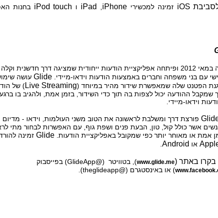
iPod touch
iPad
iPhone
iOS
זמינה למכשירי
,
ו
בחנות האפל
G
הוקמה במאי 2012 ופיתחה אפליקציית הודעות ייחודית שמציגה דרך חדשנית וק
Glide
שי עם בני משפחה וחברים באמצעות הודעות וידאו-מיידי.
עושה שימוש
Live Streaming
גנת הפטנט שלה שמאפשרת שידור מהיר במיוחד (
) של הוד
כך שמקבל ההודעה יכול לצפות בה תוך כדי השידור, בזמן אמת, ולהגיב בו ברגע 
ודעות וידאו-מיידי.
Glid
פורצת דרך ומשלבת לראשונה את הטוב משני העולמות, וידאו - מדיום
נשים אשר כולל קול, טון, הבעת פנים ושפת גוף, עם האפשרות לבחור מתי לרא
Glide
ן אמת או מאוחר יותר כפי שמקובל באפליקציית הודעות.
זמינה להורד
Android
Appl
או
.
בקרו באתר (
), בטוויטר
(@GlideApp) בפייסבוק
www.glide.me
) או באינסטגרם (@theglideapp).
www.facebook.