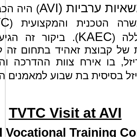
AVI
משאיות ערביות
היה הכבו
TC
כשרה הטכנית והמקצועית
KAEC
אללה
ביקור זה הגיע 
של קבוצת זאהיד בתחום זה 
זל, בו אירח צוות ההדרכה וה
יזל בסיסית בת שבוע למאמנים ה
TVTC Visit at AVI
 Vocational Training Co