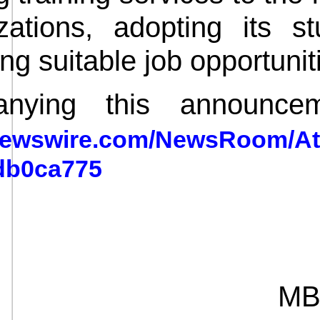
zations, adopting its st
ing suitable job opportunit
nying this announceme
enewswire.com/NewsRoom/A
db0ca775
MB