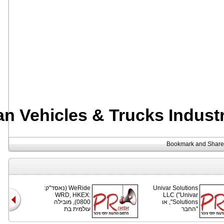
an Vehicles & Trucks Indust
WeRide (נאסד"ק:
Univar Solutions
WRD, HKEX:
LLC ("Univar
Solutions", או
0800), מובילה
"החבר
עולמית בת