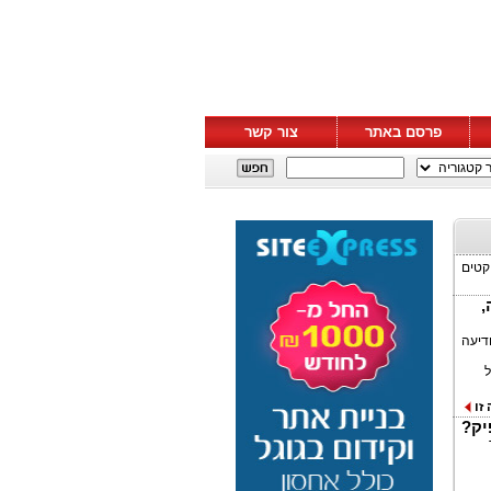
פרסם באתר
צור קשר
יקטים
בוגוטה,
ודיעה
מאושר ברמת שכבה IV של
זו
יק?