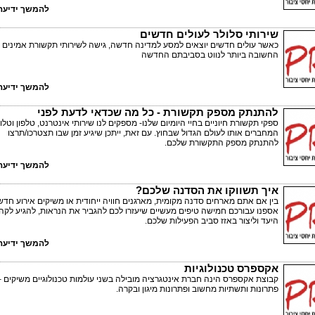
להמשך ידיעה 
שירותי סלולר לעולים חדשים
כאשר עולים חדשים יוצאים למסע למדינה חדשה, גישה לשירותי תקשורת אמינים 
החשובה ביותר לנווט בסביבתם החדשה
להמשך ידיעה 
להתנתק מספק תקשורת - כל מה שכדאי לדעת לפני
ספקי תקשורת חיוניים בחיי היומיום שלנו- מספקים לנו שירותי אינטרנט, טלפון וטלוו
המחברים אותו לעולם הגדול שבחוץ. עם זאת, ייתכן שיגיע זמן שבו תצטרכו/תרצו
להתנתק מספק התקשורת שלכם.
להמשך ידיעה 
איך תשווקו את הסדנה שלכם?
בין אם אתם מארחים סדנה מקומית, מארגנים חוויה ייחודית או משיקים אירוע חדש
אספנו עבורכם חמישה טיפים מעשיים שיעזרו לכם להגביר את הנראות, להגיע לקה
היעד וליצור באזז סביב הפעילות שלכם.
להמשך ידיעה 
אקספרס טכנולוגיות
קבוצת אקספרס הינה חברת אינטגרציה מובילה בשני עולמות טכנולוגיים משיקים –
פתרונות ותשתיות מחשוב ופתרונות מיגון ובקרה.