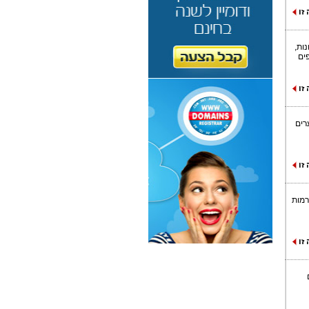
זו
 בשנים האחרונות,
ים
זו
רים
זו
ורמות
זו