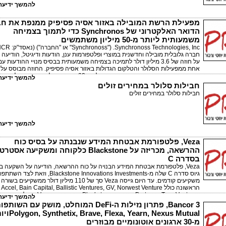
להמשך ידיעה 
מפעילת הרשת המובילה באזור אסיה פסיפיק ממנפת את ח
הדואר האלקטרוני של Synchronos כדי לתמוך בצמיחה
משמעותית ליותר מ-50 מיליון משתמשים
חברה גלובלית מובילה וחדשנית במוצרי ופלטפורמות ענן, הודעות ודיגיטל, הודיעה 
על חוזה של 3.6 מיליון דולר לתמיכה בצמיחה משמעותית בבסיס מנויי ההודעות עם
אחת ממפעילות הסלולר והטלקום הגדולות באזור אסיה פסיפיק. החוזה מבוסס על
מערכת יחסים ארוכת שנים, המתפרשת על פני 20 שנה, וחבילת הדואר האלק
להמשך ידיעה 
Synchronoss תתמוך כעת ביותר מ-50 מיליון משתמשים.
חבילות סלולר במחירים זולים
חבילות סלולר במחירים זולים
להמשך ידיעה 
Veza, פלטפורמת אבטחת המידע שנבנתה על בסיס כוח
ההרשאה, מכריזה על Blackstone כלקוחה ומשקיעה אס
בסדרה C
Veza, פלטפורמת אבטחת המידע הבנויה על כוח ההרשאה, הודיעה על השקעה 
גיוס סדרה C שלה מ-Blackstone Innovations Investments, וזאת
משקיעים קודמים. עד היום גייסה Veza סך של 110 מיליון דולר ממשקיעים בשורה
הראשונה כולל Accel, Bain Capital, Ballistic Ventures, GV, Norwest Venture
Partners, True Ventures ואחרים. Blackstone גם בחרה ב-eza
להמשך ידיעה 
הנתונים וניהול גישה מודרניים.
Bancor 3, פתרון נזילות ה-DeFi המוחלט, מושק עם השותפ
ve, Flexa, Yearn, Nexus Mutual
מ-30 ארגונים אוטונומיים מבוזרים