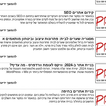
להמשך ידיעה 
קידום אתרים SEO
במאמר זה נסקור את השינויים העיקריים שהתרחשו בתחום ה-SEO
נבין את מה שחשוב לדעת כיום על מנת לקדם אתרים בצורה אפקטיבית, ונספק טיפ
מעשיים לכל מי שמעוניין להצליח בעולם המאתגר של קידום אתר
להמשך ידיעה 
מסגריה שערים לבית: פתרונות עיצוב וביטחון מותאמים א
מסגריית ברזל ואלומיניום שערים לבית: פתרונות עיצוב וביטחון מותאמים אישית שע
לבית הפכו לחלק בלתי נפרד מכל בית פרטי, וילה או חצר. כיום, הם אינם רק פתרון
להגנה וביטחון, אלא גם אלמנט עיצובי חשוב המעניק
להמשך ידיעה 
בניית אתר ב-2024: וויקס לעומת וורדפרס - מה עדיף?
בשנת 2024, יצירת אתר קלה מתמיד, הודות למגוון פלטפורמות העונות על צרכים 
מיומנות שונות. שתיים מהאפשרויות הפופולריות ביותר הן Wix ו- WordPress.
להמשך ידיעה 
בניית אתרים בחיפה
בניית אתרים היא מרכיב חיוני בהצלחת כל עסק כיום. עסקים רבים מחפשים להקים
אתרים שישקפו את ייחודיותם וישרתו את צרכיהם. במאמר זה נסקור את השלבים
החשובים בתהליך בניית אתרים בחיפה.