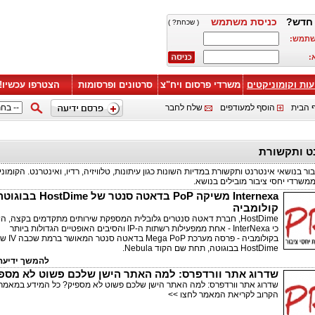
חדש?
כניסת משתמש
( שכחת? )
שתמש:
:
עות וקומוניקטים
משרדי פרסום ויח"צ
סרטונים ופרסומות
הצטרפו עכשיו!
 הבית
הוסף למעודפים
שלח לחבר
ט ותקשורת
בור בנושאי אינטרנט ותקשורת במדיות השונות כגון עיתונות, טלוויזיה, רדיו, ואינטרנט. הקומונ
משרדי יחסי ציבור מובילים בנושא.
Internexa משיקה PoP בדאטה סנטר של HostDime ב
קולומביה
HostDime, חברת דאטה סנטרים גלובלית המספקת שירותים מתקדמים בקצה, ה
כי InterNexa - אחת ממפעילות רשתות ה-IP והסיבים האופטיים הגדולות ביותר
בקולומביה - פרסה מערכת Mega PoP בדאטה סנטר ה
HostDime בבוגוטה, תחת שם הקוד Nebula.
להמשך ידיעה 
שדרוג אתר וורדפרס: למה האתר הישן שלכם פשוט לא מספ
שדרוג אתר וורדפרס: למה האתר הישן שלכם פשוט לא מספיק? כל המידע במאמר
הקרוב לקריאת המאמר לחצו >>