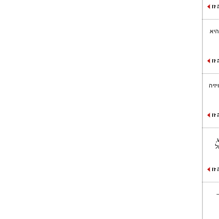
זו
היא
זו
יזיה
זו
,
ל
זו