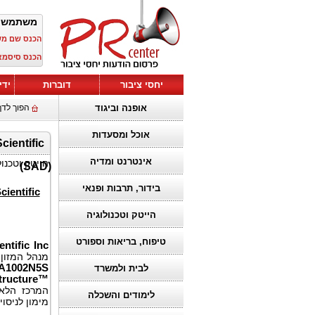
משתמש?
הכנס שם :
הכנס סיסמ:
יחסי ציבור
דוברות
ידי
אופנה וביגוד
הפוך לדף
אוכל ומסעדות
אינטרנט ומדיה
הייטק וטכנול
(SAD)
בידור, תרבות ופנאי
ientific
הייטק וטכנולוגיה
טיפוח, בריאות וספורט
tific Inc
מנהל המזון
A1002N5S
לבית ולמשרד
tructure™
המרכז הלאו
לימודים והשכלה
מימון לניס.