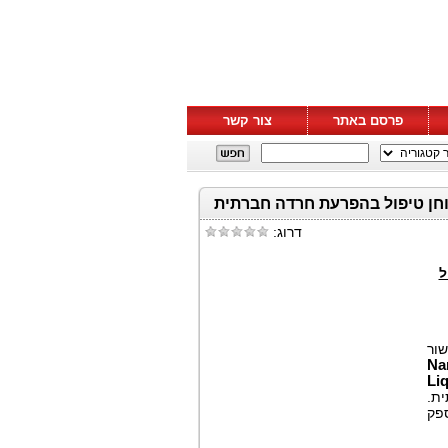
פרסם באתר
צור קשר
ANANDA Scientific מודיעה על אישור ה-FDA של ה-IND ת חרדה חברתית
דרוג:
ל
, ר
Na
Li
תית
) 