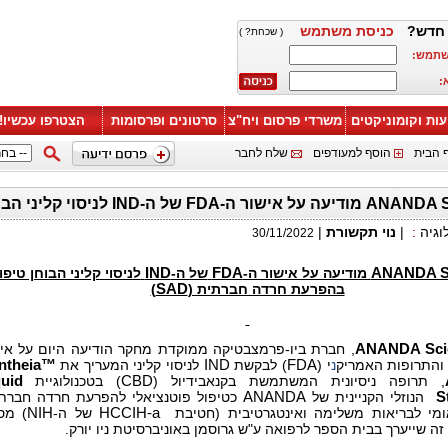
 חדש
כניסת משתמש
( שכחת? )
משתמש
א
עות וקומוניקטים
משרדי פרסום ויח"צ
סרטונים ופרסומות
הצטרפו עכשיו!
 הבית
הוסף למעודפים
שלח לחבר
לניסוי קליני הבוחן טיפול בהפרע
|
נוי תקשורת
|
:
וגיה
30/11/2022
לניסוי קליני הבוחן טיפו
IND
של ה-
FDA
מודיעה על אישור ה-
ANANDA Sc
)
SAD
בהפרעת חרדה חברתית (
חברת ביו-פרמצבטיקה ממוקדת מחקר הודיעה היום על אישו
ANANDA Scien
ntheia™
לניסוי קליני המעריך את
IND
) לבקשת
FDA
י (
נ
 והתרופות האמריק
quid
) בטכנולוגיית
CBD
, תרופה ניסיונית המשתמשת בקנאבידיול (
כטיפול פוטנציאלי להפרעת חרדה חבר.
ANANDA
הנוזלי הקניינית של
S
מספק
NIH
של ה-
HCCIH-a
מי לבריאות משלימה ואינטגרטיבית (חטיבת
וי זה שייערך בבית הספר לרפואה ע"ש גרוסמן באוניברסיטת ניו יורק