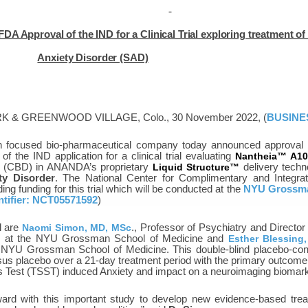
A Approval of the IND for a Clinical Trial exploring treatment of
Anxiety Disorder (SAD)
 & GREENWOOD VILLAGE, Colo., 30 November 2022, (
BUSINE
ch focused bio-pharmaceutical company today announced approval
 the IND application for a clinical trial evaluating
Nantheia™ A1
iol (CBD) in ANANDA’s proprietary
Liquid Structure™
delivery tech
ty Disorder
. The National Center for Complimentary and Integrat
ding funding for this trial which will be conducted at the
NYU Grossm
ntifier:
NCT05571592
)
al are
Naomi Simon, MD, MSc
., Professor of Psychiatry and Director 
am at the NYU Grossman School of Medicine and
Esther Blessing
 NYU Grossman School of Medicine. This double-blind placebo-contr
us placebo over a 21-day treatment period with the primary outcom
ess Test (TSST) induced Anxiety and impact on a neuroimaging biomark
ard with this important study to develop new evidence-based trea