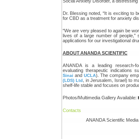
Social Anxiety Disorder, a distressin
Dr. Blessing noted, “It is exciting to 
for CBD as a treatment for anxiety dis
“We are very pleased to again be work
lives of a large number of people,”
applications for our investigational dr
ABOUT ANANDA SCIENTIFIC
ANANDA is a leading research-focu
evaluating therapeutic indications 
Sinai
and
UCLA
). The company empl
(LDS) Ltd
, in Jerusalem, Israel) to 
shelf-life stable and focuses on prod
Photos/Multimedia Gallery Available:
Contacts
ANANDA Scientific Media 