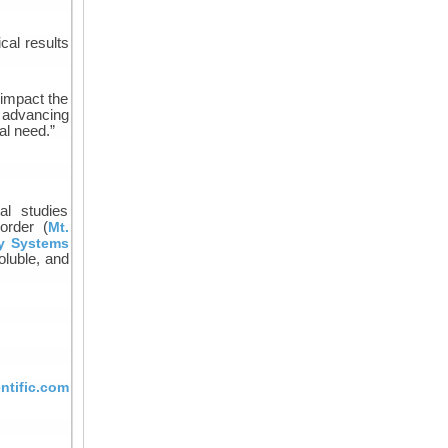
ical results
 impact the
 advancing
al need.”
al studies
order (
Mt.
ry Systems
oluble, and
tific.com