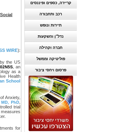
קריירה, כספים ופיננסים
רכב ותחבורה
 Social
תיירות ונופש
נדל"ן והשקעות
חברה וקהילה
SS WIRE
):
פוליטיקה וממשל
 by the US
002N5S
, an
פרסום ויחסי ציבור
nology as a
ive Health
an School
of Anxiety,
, MD, PhD
,
olled trial
e measures
er.
tments for