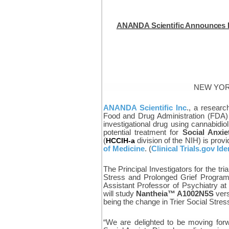
ANANDA Scientific
Announces FD
NEW YORK
ANANDA Scientific Inc
., a resear
Food and Drug Administration (FDA) of
investigational drug using cannabid
potential treatment for
Social Anxie
(
HCCIH-a
division of the NIH) is provi
of Medicine
. (
Clinical Trials.gov Ide
The Principal Investigators for the tri
Stress and Prolonged Grief Progr
Assistant Professor of Psychiatry at
will study
Nantheia™ A1002N5S
vers
being the change in Trier Social Str
“We are delighted to be moving forw