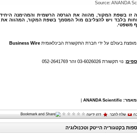
Source: ANANDA Scien
ה זו בשפת המקור, מהווה את הגרסה הרשמית והמהימנה היחיד
חות בלבד ויש להצליבם מול המסמך בשפת המקור, המהווה את 
ף משפטי
Business Wire
*** צת בעולם על ידי חברת התקשורת הבינלאומית
ספים
: נוי תקשורת 03-6026026 זהר 052-2641769
|
ANANDA Scientific
המאמר
ה
שלח לחבר
דרג ידיעה
ספות בקטגוריה הייטק וטכנולוגיה