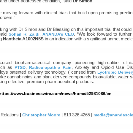
g and under-addressed condition,” said
Dr Simon
.
be moving forward with clinical trials that build upon promising preclin
orders.”
ing with Dr Simon and Dr Blessing on this important trial that could
 said
Sohail R. Zaidi, ANANDA’s CEO
. “We look forward to further
ug
Nantheia A1002N5S
in an indication with a significant unmet medic
sed biopharmaceutical company pioneering high-caliber clinic
such as
PTSD
,
Radiculopathic Pain
, Anxiety and Opioid Use Dis
oys patented delivery technology, (licensed from
Lyotropic Delive
make cannabinoids and plant derived compounds bioavailable, water s
ucing effective, premium pharmaceutical products.
https://www.businesswire.com/news/home/52981086/en
Relations
|
Christopher Moore
|
813 326 4265
|
media@anandascien