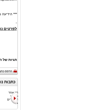
*** הידיעה
לפרטים נו
תגיות של ה
הדפס כתב
כתבות נו
Corpay, Inc.‎*,
הזהב נותר אחד
‏(NYSE: CPAY),
מנכסי המקלט
מובילה עולמית
הבטוח הנסחרים
בתחום
ביותר בעול