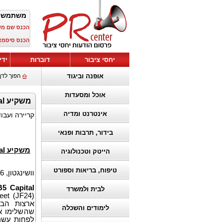
משתמש 
הכנס שם מ
הכנס סיסמא
יחסי ציבור
דוברות
ידי
אופנה וביגוד
הפוך לדף
אוכל ומסעדות
משקיע EB5 Capital מקבל אישור גרין קארד קבוע ראשון בפרויקט (JF24) 1900 Half Street
אינטרנט ומדיה
קריירה ועבו
בידור, תרבות ופנאי
משקיע EB5 Capital מקבל אישור גרין קארד קבוע ראשון בפרויקט (JF24)
הייטק וטכנולוגיה
טיפוח, בריאות וספורט
וושינגטון, 16 בספטמבר 2024 (GLOBE NEWSWIRE) –
5 Capital
לבית ולמשרד
לימודים והשכלה
שהשלימו א