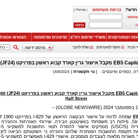
חדש?
כניסת משתמש
( שכחת? )
שתמש:
:
עות וקומוניקטים
משרדי פרסום ויח"צ
סרטונים ופרסומות
הצטרפו עכשיו!
 הבית
הוסף למעודפים
שלח לחבר
דה, כספים ופיננסים
:
|
נוי תקשורת
|
16/9/2024
900
Half Street
EB
שמחה לדווח 
Street (JF24), פיתוח רב משפחתי בוושינגטון הבירה. שירותי האזרחות וההגירה
ארצות הברית (USCIS) מנפ
ת תקופת התושבות המותנית שלהם והוכיחו כי השקעתם הביאה ליצי
לפחות עשר משרות מלאות לעוב