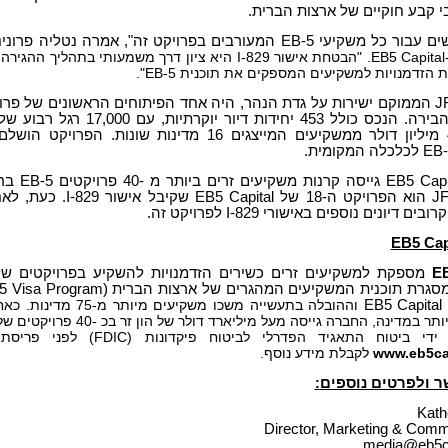
י קבע חוקיים של ארצות הברית.
עי EB-5 המעורבים בפרויקט זה", אמרה נטליה פרונינה (
 הזדמנויות למשקיעים המספקים את תוכנית EB-5".
פרויקט JF24 הממוקם ישירות על גדת הנהר, היה אחד הפיתוחים הראשונים של
הבירה. JF24 הוא הפרויק
 דיונים נוספים באישורי I-829 לפרויקט זה.
EB5 Cap
EB
מספקת למשקיעים זרים כשירים הזדמנויות להשקיע בפרויקטים של
סגרת תוכנית המשקיעים המהגרים של ארצות הברית (
5 Visa Program
EB5 Capital
וההובלה בתעשייה משכו משקיעים מיותר מ-
75 מדינות. כ
ח התאגיד הפדרלי לביטוח פיקדונות (FDIC) לפני פריסתם בפרויקטים שלנו. אנא בקרו באתר
www.eb5ca
לקבלת מידע נוסף.
ר ולפרטים נוספים
:
Kathe
Director, Marketing & Comm
media@eb5ca