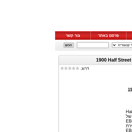
פרסם באתר
צור קשר
דרוג:
1
על אישור הבקשה הראשון של I-829 בפרויקט 1900 Half
 של
יקים אישור להסרת תנאי התושבות למשקיעי EB-5
רת
דים מוסמכים. אישורי I-829 מאפשרים למשקיעי EB-5