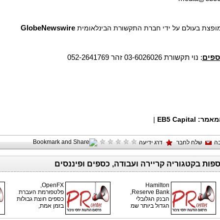
 מופצת בעולם על ידי חברת התקשורת הבינלאומית
GlobeNewswire
ספים
: נוי תקשורת 03-6026026 זהר 052-2641769
מאמר:
EB5 Capital
|
ה
שלח לחבר
דרג ידיעה
ספות בקטגוריה קריירה ועבודה, כספים ופיננסים
OpenFX,
Hamilton
Reserve Bank,
פלטפורמת העברת
הבנק הגלובלי
כספים חוצת גבולות
הגדול ביותר שמ
בזמן אמת,