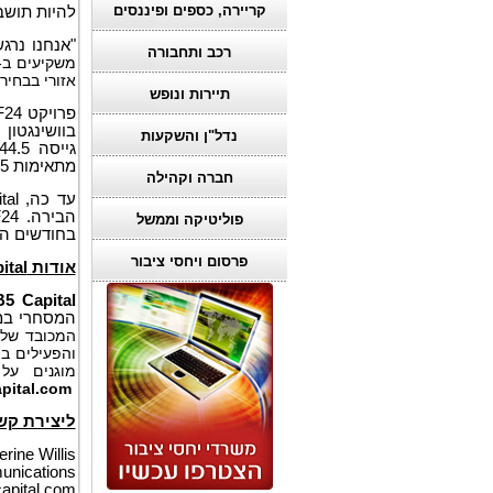
קריירה, כספים ופיננסים
להיות תושב
"אנחנו נרגשים עבור כל משקי
רכב ותחבורה
אזורי בבחירת
תיירות ונופש
נדל"ן והשקעות
מתאימות EB-5 לכלכלה המקומית.
חברה וקהילה
פוליטיקה וממשל
בחודשים הקרובים
פרסום ויחסי ציבור
אודות
ital
5 Capital
המסחרי במ
המכובד של
מוגנים על ידי ביטו
pital.com
ליצירת קש
rine Willis
unications
pital.com