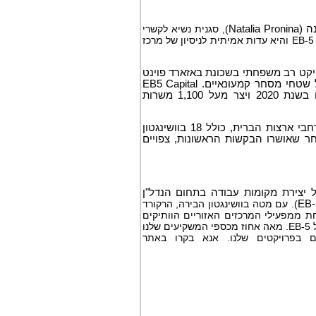
Natalia Pronina
), סגנית נשיא לקשרי
משקיעים ב-EB5 Capital. "הבטחת אישור I-829 היא ציון דרך משמעותי בתהליך ההגירה EB-5 והיא עדות אמיתית לניסיון של מרכז
 פרויקט רב משפחתי בשכונת באזארד פוינט
בוושינגטון הבירה. הנכס כולל 453 יחידות דיור יוקרתיות, עם 17,000 רגל רבוע של שטחי מסחר קמעונאיים. EB5 Capital
גייסה 44.5 מיליון דולר ממשקיעים המייצגים 16 מדינות שונות. הפרויקט הושלם בשנת 2020 ויצר מעל 1,100 משרות
עד כה, EB5 Capital גייסה קרנות משקיעים זרים ביותר מ -40 פרויקטים EB-5 ברחבי ארצות הברית, כולל 18 בוושינגטון
ט ה-18 של EB5 Capital שקיבל אישור I-829. כעת, לאחר שאושרו הבקשות הראשונות, צפויים
 יצירת מקומות עבודה בתחום הנדל"ן
EB-
). עם מטה בוושינגטון הבירה, הרקורד
אחת ממפעילי המרכזים האזוריים הוותיקים
והפעילים ביותר במדינה, החברה גייסה מעל מיליארד דולר של הון זר בכ -40 פרויקטים של EB-5. מאה אחוז מכספי המשקיעים שלנו