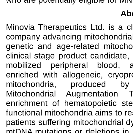
Ab
Minovia Therapeutics Ltd. is a cl
company advancing mitochondrial c
genetic and age-related mitochon
clinical stage product candidate
mobilized peripheral blood, 
enriched with allogeneic, cryopr
mitochondria, produced by 
Mitochondrial Augmentation
enrichment of hematopoietic st
functional mitochondria aims to re
patients suffering mitochondrial 
mtDNA mutations or deletions in p