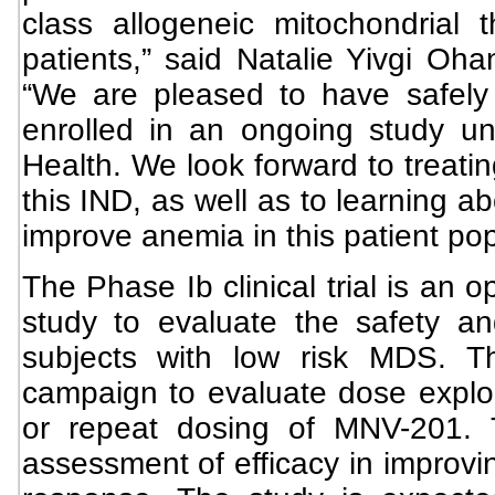
class allogeneic mitochondrial
patients,” said Natalie Yivgi Oh
“We are pleased to have safel
enrolled in an ongoing study und
Health. We look forward to treatin
this IND, as well as to learning a
improve anemia in this patient pop
The Phase Ib clinical trial is an 
study to evaluate the safety a
subjects with low risk MDS. Thi
campaign to evaluate dose explor
or repeat dosing of MNV-201. T
assessment of efficacy in improvi