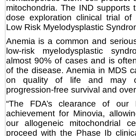
mitochondria. The IND supports th
dose exploration clinical trial o
Low Risk Myelodysplastic Syndr
Anemia is a common and serious
low-risk myelodysplastic synd
almost 90% of cases and is often 
of the disease. Anemia in MDS c
on quality of life and may c
progression-free survival and overa
“The FDA’s clearance of our 
achievement for Minovia, allowing
our allogeneic mitochondrial c
proceed with the Phase Ib clinical