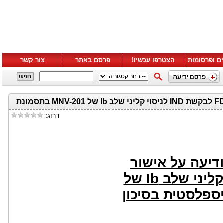
ם ופרסומות
הצטרפו עכשיו!
פרסם באתר
צור קשר
Minovia Therapeutics מודיעה על אישור ה- FDA לבקשת IND לניסוי קליני שלב Ib של MNV-201 בתסמונת
דרוג:
דיעה על אישור
Ib
 קליני שלב
של
ספלסטית בסיכון