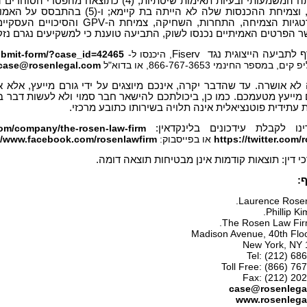
ר הפרטים האמיתיים נכנסו לשוק, התביעה טוענת כי למשקיעים נגרם נזק
 לתביעה הייצוגית נגד
Fiserv
, היכנסו ל-
submit-form/?case_id=42465
 במספר החינמי 866-767-3653, או בדוא"ל
case@rosenlegal.com
א אושרה. עד שהדבר יקרה, אינכם מיוצגים על ידי גורם מייעץ, אלא
 מייעץ מטעמכם. כמו כן, ביכולתכם להישאר חבר סמוי ולא לעשות דבר ב
עתידית פוטנציאלית אינה תלויה בשירותו כתובע מרכזי.
נו לקבלת עידכונים בלינקדאין:
com/company/the-rosen-law-firm
https://twitter.com/
או בפייסבוק:
//www.facebook.com/rosenlawfirm
י דין: תוצאות קודמות אינן מבטיחות תוצאה דומה.
:
case@rosenlega
www.rosenlega