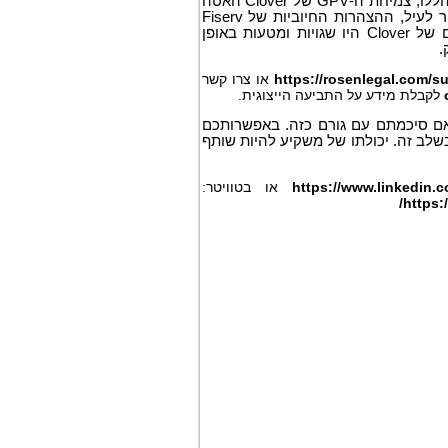
זמן ההשבתה המשמעותי ובעיות תאימות שיטתיות; (4) כתוצאה מהפסדי הסוחרים הללו, צמיחת ה-GPV של Clover האטה
משמעותית, וצמיחת ההכנסות שלה לא הייתה בת קיימא; ו-(5) בהתבסס על האמור לעיל, ההצהרות החיוביות של Fiserv
לגבי אסטרטגיות הצמיחה, התחרות, השחיקה, צמיחת ה-GPV והסיכויים העסקיים של Clover היו שגויות ומטעות באופן
.
https://rosenlegal.com/
או צרו קשר
לקבלת מידע על התביעה הייצוגית.
 אם סיכמתם עם גורם כזה. באפשרותכם
שלב זה. יכולתו של משקיע להיות שותף
https://www.linkedin.
או בטוויטר:
/
https: