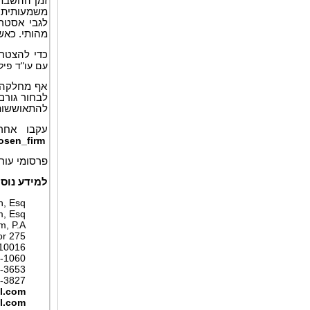
מהותי. כאש
כדי להצטרף
עם עו"ד פיליפ קים,
אף מחלקה ל
לבחור גורם
להתאוששות 
עקבו אחרי
rosen_firm
פרסומי עורכ
למידע נוסף
Laurence Rosen, Esq.
Phillip Kim, Esq.
The Rosen Law Firm, P.A.
275 Madison Avenue, 40th Floor
New York, NY 10016
Tel: (212) 686-1060
Toll Free: (866) 767-3653
Fax: (212) 202-3827
l.com
l.com