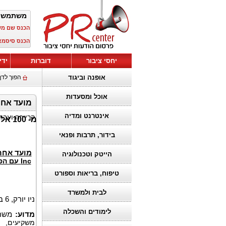
משתמש 
הכנס שם מ
הכנס סיסמא
יחסי ציבור
דוברות
ידי
אופנה וביגוד
הפוך לדף
אוכל ומסעדות
אינטרנט ומדיה
קריירה ועבו
מ- 100 אלף דולר להבטיח ייעוץ לפני המועד החשוב בתביעה ייצוגית בניירות ערך - FI
בידור, תרבות ופנאי
מועד אחר
הייטק וטכנולוגיה
טיפוח, בריאות וספורט
לבית ולמשרד
ניו יורק, 6 בספטמבר 2025,
לימודים והשכלה
מדוע:
משרד
משקיעים, 