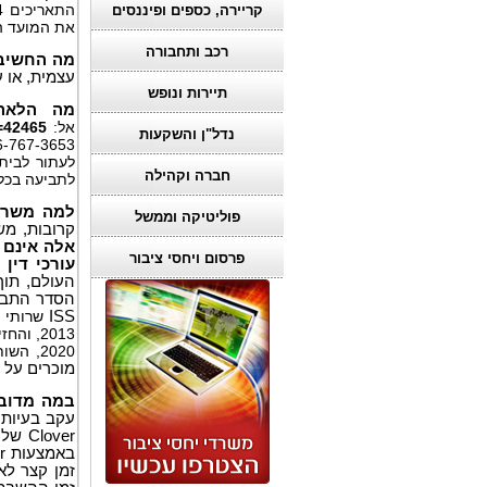
קריירה, כספים ופיננסים
את המועד ה
רכב ותחבורה
מה החשיבו
עצמית, או 
תיירות ונופש
מה הלאה
אל:
=42465
נדל"ן והשקעות
866-767-3653, או בד
לעתור לבי
חברה וקהילה
לתביעה בכל 
למה משרד ר
פוליטיקה וממשל
קרובות, מש
אלה אינם 
פרסום ויחסי ציבור
עורכי דין
העולם, תוך 
הסדר התביעה
ISS
2020, השותף המייסד לורנס רוזן הוכרז על ידי חברת
מוכרים על 
במה מדוב