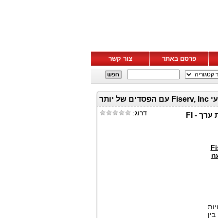
פרסם באתר
צור קשר
מועד אחרון לתביעה נגד FI: רוזן, יועץ למשקיעים גלובלי, מעודד את משקיעי Fiserv, Inc עם הפסדים של יותר
דרוג:
 את משקיעי Fiserv,
יעה
יות
בין