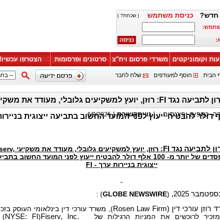
חדש?
כניסת משתמש
( שכחת? )
שתמש:
:
עות וקומוניקטים
משרדי פרסום ויח"צ
סרטונים ופרסומות
הצטרפו עכשיו!
 הבית
הוסף למעודפים
שלח לחבר
דה, כספים ופיננסים
:
|
נוי תקשורת
|
6/9/2025
ון לתביעה נגד
FI
: רוזן, יועץ למשקיעים גלובלי, מעודד
Inc עם הפסדים של יותר מ- 100 אלף דולר להבטיח ייעוץ לפני המועד החשוב בתב
ייצוגית בניירות ערך - FI
:
)
GLOBE NEWSWIRE
(
 רוזן עורכי דין (
Rosen Law Firm
), משרד עורכי דין בינלאומי העוסק בזכו
מזכיר לרוכשים את המניות הרגילות של
Fiserv, Inc.
(
NYSE: FI
) 