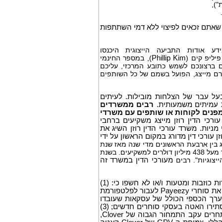
גית"),
 שאתם זכאים לפיצוי ללא דמי השתתפות
דע אודות התביעה הייצוגית היכנסו
פיליפ קים (
Phillip Kim
), במספר החינמי
ם ברצונכם לשמש כתובע המרכזי, עליכם
רם מייצג, הפועל בשמם של כל השותפים
בעל עבר של הצלחות מובילות. לעיתים
רת עמיתים משמעותית.
רבים ממשרדים
מפנים לקוחות או שותפים עם משרדי
ורכי הדין רוזן מייצג משקיעים ברחבי
 מניות. משרד עורכי הדין רוזן השיג את
 עורכי דין מדורג במקום הראשון על ידי
ר יישובי תביעות ייצוגיות בשנת 2017. המשרד מדורג בין ארבעת הראשונים מדי שנה מאז שנת
2013, והחזיר מאות מיליוני דולרים למשקיעים. בשנת 2019 לבדה משרד עורכי הדין החזיר מעל 438 מיליון דולרים למשקיעים. בשנת
יצוגיות". רבים
מעורכי הדין במשרד זה
על פי התביעה, לאורך כל תקופת הייצוגית, הנתבעים הצהירו הצהרות כוזבות ומטעות ו/או לא חשפו כי: (1)
עקב בעיות עלויות ובעיות אחרות בפלטפורמת Payeezy הישנה שלה, Fiserv אילצה את סוחרי Payeezy לעבור לפלטפורמת
 (2) הגידול בהכנסות של Clover והיקף התשלומים ברוטו ("GPV"), הערך הכספי הכולל של עסקאות שעובדו
באמצעות Clover, הוגברו באופן זמני ולא בר-קיימא על ידי המרות כפויות אלה, שהסתירו האטה בעסקי סוחרים חדשים; (3)
זמן קצר לאחר המרות אלו, חלק ניכר מסוחרי Payeezy לשעבר עברו לפתרונות מתחרים עקב התמחור הגבוה של Clover,