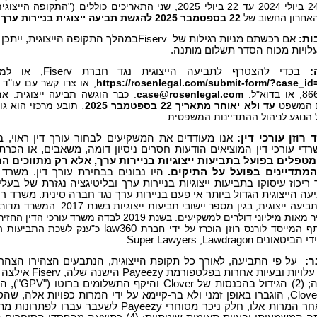
התאריכים 24 ביולי 2024 עד 22 ביולי 2025, שני התאריכים כוללים ("התקופה הייצו
אחרון החשוב של
22
בספטמבר
2025
להגשת תביעה ייצוגית בניירות ערך
.
ת:
אם רכשתם מניות רגילות של
Fiserv
במהלך התקופה הייצוגית, ייתכן
עלויות מכוח הסדר תשלום מותנה.
:
בכדי להצטרף לתביעה הייצוגית נגד חברת
Fiserv
, או למי
https://rosenlegal.com/submit-form/?case_id
, או צרו קשר עם עו"ד 
וא"ל:
case@rosenlegal.com
. כבר הוגשה תביעה ייצוגית. א
ת המשפט
עד ולא יאוחר מתאריך 22
בספטמבר 2025
.
תובע מרכזי הוא גו
הנוגע לניהול ההתדיינות המשפטית.
וזן עורכי דין:
אנו מעודדים את המשקיעים לבחור עורך דין ראוי, 
רדי עורכי דין המוציאים הודעות חסרים ניסיון דומה, משאבים, או הכ
מטפלים בפועל בתביעות ייצוגיות בניירות ערך, אלא רק מתווכים ה
 המתדיינים בפועל על התיקים.
היו נבונים בבחירת עורך דין. משרד ע
ריכוז עיסוקו בתביעות ייצוגיות בניירות ערך ובליטיגציה נגזרת של בעלי
 הייצוגית הגדול ביותר אי פעם בניירות ערך נגד חברה סינית. משרד רוזן
שרותי תביעה ייצוגית, בגין מספ
law360
כ"ענק לשכת התביעות הי
ידי הביטאונים
Lawdragon
,
Super Lawyers
.
ר:
Clover שלה;