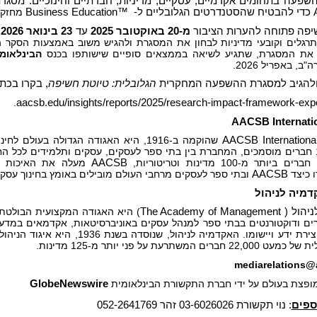
השפעה בתחומים אקדמיים, עסקיים, מדיניות, חברתיים וחינוכיים. מסגר
Business Education™
מחזקי
יפה פתוחה להערות הציבור
מ-20 באוקטובר 2025
עד
23 בינואר 2026
.
תרגלים וקובעי מדיניות לבחון את המסגרת ולהגיש משוב באמצעות הסקר
 את המסגרת, שתגיע לשיאה בממצאים סופיים שישותפו בכנס
הבינלאומ
"ב, באפריל 2026.
 ולהגיב למסגרת ההשפעה המחקרית
הגלובלית: טיוטת חשיפה
, בקרו בכת
.
aacsb.edu/insights/reports/2025/research-impact-framework-expo
AACSB Internati
AACSB Internation
ומעל 1,000 חברים מוסמכים, המחברת בין בתי ספר לעסקים, עסקים ותלמידים לכל
יותר מ-100 מדינות וטריטוריות,
AACSB
מעלה את האיכות ו
ו כיצד
AACSB
ובתי ספר לעסקים מרחבי העולם מובילים באומץ בחינוך עסקי
דמיה לניהול
יהול (
The Academy of Management
) היא האגודה המקצועית הבולטת ל
ים ודוקטורנטים בבתי ספר למנהל עסקים באוניברסיטאות, אקדמאים במדעי
שמעריכים יצירת ידע ויישומו. האקדמיה 
ים המשתרעת על פני יותר מ-125 מדינות.
mediarelations@
 מופצת בעולם על ידי חברת התקשורת הבינלאומית
GlobeNewswire
ספים
: נוי תקשורת 03-6026026 זהר 052-2641769