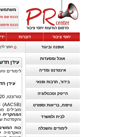
משתמש 
הכנס שם מ
הכנס סיסמא
יחסי ציבור
דוברות
ידי
אופנה וביגוד
הפוך לדף
אוכל ומסעדות
עידן חדש להשפעה מחקרית:  AOM
אינטרנט ומדיה
לימודים וה
בידור, תרבות ופנאי
עידן ח
הייטק וטכנולוגיה
טורונטו, 20 באוקטובר 2025 (GLOBE NEWSWIRE) –
al (AACSB)
טיפוח, בריאות וספורט
מובילים מ
המחקרית ה
לבית ולמשרד
והקפדנות ש
כוח המשימ
לימודים והשכלה
האקדמיה לע