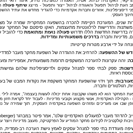
ריקאי, האקדמיה לניהול אסיה, האגודה למערכות מידע, איגוד רואי החש
ב העת לניהול תפעול והאגודה לניהול ייצור ותפעול - מייצג
שיתוף פעולה
ח
ני דיסציפלינות, אזורים וחברות אקדמיות כדי להגדיר מחדש את עתיד ההש
ינוך העסקי.
ת שנים, המערכת הקיימת להכרה בהשפעה המחקרית שמרה על מצוינ
שתנות והדרישות לרלוונטיות מתעצמות, האקו סיסטם של המחקר עומד 
ה בדרישות החדשות הללו תדרוש
פעולה נועזת ומתואמת
כדי להוביל ש
, מדיניות וחברה
בדרכים משמעותיות ומדידות.
חה על ידי ארבע מטרות קריטיות:
דש של ההשפעה
: להרחיב את ההגדרה של השפעת מחקר מעבר למדדים 
כה
: זהה עקרונות להערכה המשקפים תרומות משמעותיות, אמפיריות ומעש
שנות:
ספק לבתי ספר למנהל עסקים ולדיסציפלינות שלהם גמישות 
ססת ראיות.
עורבות:
תוך וידוי שהשפעת המחקר משקפת את נקודות המבט של בעלי ע
ות, רגולטורים וחברה.
עת המחקר הוא לא משהו שקבוצה אחת יכולה לעשות בעצמה", אמרה לילי בי
 - הקהילה האקדמית, אנשי מקצוע וקובעי מדיניות - לעבוד יחד לקראת חזון מש
פן שבו אנו מעריכים ומזהים השפעה באקדמיה העסקית, תוך שמירה על נא
ב להדהד מעבר למעגלים האקדמיים שלנו", אמר פיטר במברגר (
mberger
ות קולקטיבית לקידום מחקר המודיע על הפרקטיקה, מעצב מדיניות ויוצר ער
פה מעודדת בתי ספר למנהל עסקים לאמץ גישת הערכה רב-ממדית, המשל