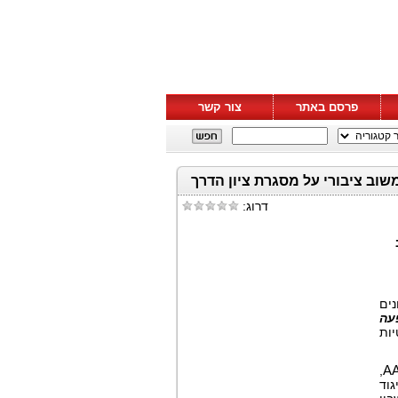
פרסם באתר
צור קשר
דרוג:
נים
עה
יות
,
AA
גוד