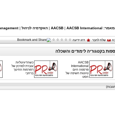
מאמר:
AACSB International
|
AACSB
|
האקדמיה לניהול
|
anagement
ה
שלח לחבר
דרג ידיעה
ספות בקטגוריה לימודים והשכלה
AACSB
כשהדיגיטליות
International
עוברת למרכזן של
פרסמה היום
רפורמות החינוך
טיוטות חשיפה של
ברחבי
הסט
גובות)