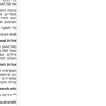
כדי ללכוד 
של AACSB כדי להבטיח שהסטנדרטים הגלובליים ל-
טיוטת החש
מוסדיים, מ
יעזור לחדד
וושינגטון, ארה
כדי לסקור
sure-draft
אודות
onal
al (AACSB)
גדולים. עם חברים ב
העולם. למד
אודות האק
האקדמיה לנ
הם פרופסור
קהילה גלובלית של כמעט 22,000 חבר
aacsb.edu
*** הידיעה
לפרטים נו