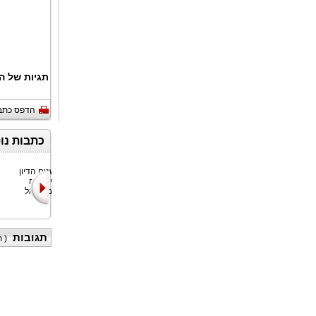
תגיות של ה
הדפס כתב
כתבות נו
SEE Institute,
במשך שנים הדיון
הבניין הראשון
סביב גני ילדים
באזור איחוד
פרטיים בישראל
האמירויות
עסק ב
תגובות
(
ת