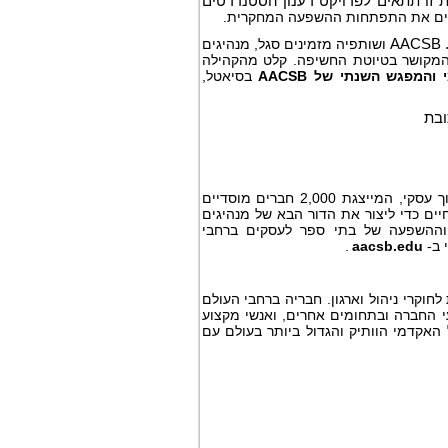
ת זו תתאים לפרויקט רענון הסטנדרטים
ם את התפתחות ההשפעה המחקרית.
AACSB
ושותפיה מזמינים סגל, מנהיגים
 המקושר בטיוטת החשיפה. קלט מהקהילה
י והמפגש השנתי של
AACSB
בסיאטל,
ובת
שהוקמה ב-1916, היא האגודה הגדולה בעולם לחינוך עסקי, המייצגת 2,000 חברים מוסדיים
 החיים כדי ליצור את הדור הבא של מנהיגים
ההשפעה של בתי ספר לעסקים ברחבי
 ב-
aacsb.edu
.
חוקרי ניהול וארגון. חבריה ברחבי העולם
 החברה ובתחומים אחרים, ואנשי מקצוע
לניהול, שנוסדה בשנת 1936, היא איגוד הניהול האקדמי הוותיק והגדול ביותר בעולם עם