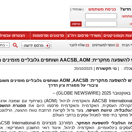
חדש?
כניסת משתמש
( שכחת? )
שתמש:
:
עות וקומוניקטים
משרדי פרסום ויח"צ
סרטונים ופרסומות
הצטרפו עכשיו!
 הבית
הוסף למעודפים
שלח לחבר
AACSB, ושותפים גלובליים מזמינים משוב ציבורי על מסגרת ציון הדרך
שכלה
:
|
נוי תקשורת
|
20/10/2025
דש להשפעה מחקרית:
AACSB
,
AOM
ושותפים גלובליים מזמינים משוב
ציבורי על מסגרת ציון הדרך
AACSB Internation
והאקדמיה לניהול (
AOM
) בשיתוף עם שמונה ארגו
הקהילה העסקית, האקדמית והאקדמית פרסמו היום את
מסגרת ההשפ
גלובלית: טיוטת חשיפה
, צעד גדול לקראת הרחבת טווח ההגעה, הרלוונט
ל מחקר בתי ספר למנהל עסקים ברחבי העולם.
ה הגלובלי להשפעת המחקר
, המורכב מנציגים מ-
CSB International
סקים בינלאומיים, האקדמיה לניהול, איגוד רואי החשבון האמריקאי, אי