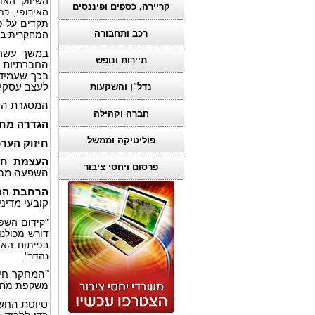
השיווק האמ
קריירה, כספים ופיננסים
האירופי, כת
תקדים על פ
רכב ותחבורה
המחקרית בח
במשך עשרו
תיירות ונופש
החברתיות מ
בכך שעמיד
לעצב עסקים
נדל"ן והשקעות
המסגרת הונ
חברה וקהילה
הגדרה מח
פוליטיקה וממשל
חיזוק הער
העצמת חד
פרסום ויחסי ציבור
השפעה מבו
הרחבת המ
קובעי מדיני
"קידום השפ
דורש מכולנו
בפיתוח האו
נהדר".
"המחקר חיי
משקפת מחויב
טיוטת החשי