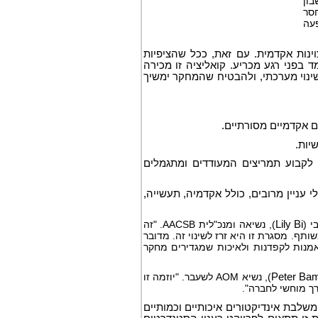
בון
סר
פעה
ות אקדמית. עם זאת, ככל שהציפיות
בפני רגע מכריע. קואליציה זו מכירה
ינוי מערכתי, ולהבטיח שהמחקר ימשיך
אקדמיים מסורתיים.
יות.
לקבוע תמריצים המעודדים ומתגמלים
ניין מרובים, כולל אקדמיה, תעשייה,
 (
Lily Bi
), נשיאה ומנכ"לית AACSB. "זה
ותף. מסגרת זו היא זרז לשינוי זה. מדובר
מנות לקפדנות ולאיכות שמגדירים מחקר
Peter Ba
), נשיא AOM לשעבר. "יוזמה זו
ך מוחשי לחברה".
בת אינדיקטורים איכותיים וכמותיים