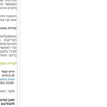
פתרונות ואס
ומאפשר לאר
נתונים איכות
ההצעה זמינ
אמריקה צפויה לרבעון 
אודות
tems
terSystems
האינטראופר
וכדי לאפשר 
ברחבי העולם
למידע נוסף 
איש קשר 
זק קיטינג
tems.com
617.551.5158
מקור:
tems
תוכן הודע
להצליבם ע