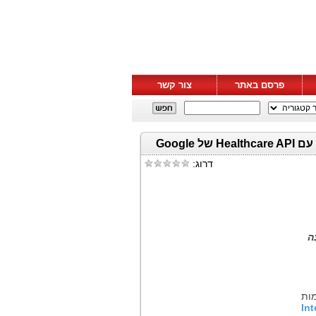
פרסם באתר
צור קשר
InterSystems ו-Google Cloud משלבות את InterSystems HealthShare עם Healthcare API של Google
דרוג:
ה
מות
In