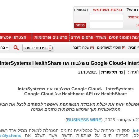
חדש?
כניסת משתמש
( שכחת? )
שתמש:
:
עות וקומוניקטים
משרדי פרסום ויח"צ
סרטונים ופרסומות
הצטרפו עכשיו!
 הבית
הוסף למעודפים
שלח לחבר
וגיה
:
|
נוי תקשורת
|
21/10/2025
InterSystems
ו-
Google Cloud
משלבות את
InterSystems
HealthShare
עם
Healthcare API
של
Google Cloud
פעולה יחזק את יכולת העבודה המשותפת ויאפשר לספקים לנצל את הבינ
המלאכותית תוך שימוש בתשתית נתונים אמינה
:
)
BUSINESS WIRE
In
,
ספקית יצירתית של טכנולוגיית נתונים המנהלת למעלה ממיליארד רשו
לם, הכריזה היום על שותפות חדשה אשר תשלב את
terSystems