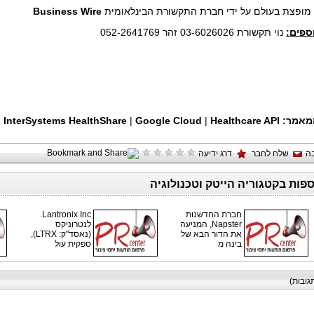
ה מופצת בעולם על ידי חברת התקשורת הבינלאומית
Business Wire
ספים:
נוי תקשורת 03-6026026 זהר 052-2641769
מאמר:
Healthcare API
|
Google Cloud
|
InterSystems HealthShare
|
ה
שלח לחבר
דרג ידיעה
ספות בקטגוריה הייטק וטכנולוגיה
חברת החדשנות
Lantronix Inc.
Napster, המניעה
לנטרוניקס
את הדור הבא של
(נאסד"ק: LTRX),
בינה מ
ספקית עול
גובות)