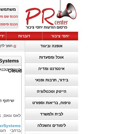
משתמש 
הכנס שם מ
הכנס סיסמא
יחסי ציבור
דוברות
ידי
אופנה וביגוד
הפוך לדף
אוכל ומסעדות
אינטרנט ומדיה
הייטק וטכנול
Cloud
בידור, תרבות ופנאי
הייטק וטכנולוגיה
שיתוף ה
טיפוח, בריאות וספורט
לבית ולמשרד
לאס וגאס, 21 באוקטובר 2025, (
terSystems
לימודים והשכלה
ברחבי העו