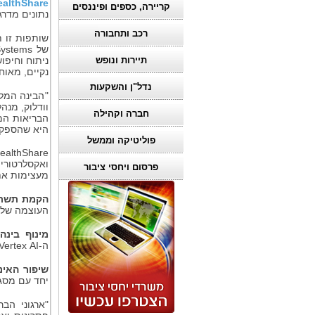
ealthShare
קריירה, כספים ופיננסים
נתונים מדרג
רכב ותחבורה
שותפות זו 
של
Systems
ניתוח וחיפו
תיירות ונופש
נקיים, מאוח
נדל"ן והשקעות
"
הבינה המלא
וודלוק, מנה
חברה וקהילה
הבריאות המ
היא שהספקים
פוליטיקה וממשל
ealthShare
ואקסלרטורי
פרסום ויחסי ציבור
מעצימות את
הקמת תשתית
העוצמה של
מינוף בינ
ה-
AI
‏
Vertex
שיפור האינ
יחד עם מסג
"
ארגוני הב