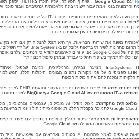
H
עם
Google Cloud
.
שיתוף הפעולה, עליו הוכרז ב-
HLTH
,
יספק תשת
ית והרמונית בזמן אמת עבור יישומי
בינה מלאכותית
גנרטיביים ועבור סוכני
AI
תיתן מענה לאחד מהאתגרים הדחופים ביותר ב-
IT
של שירותי הבריאות: נתונ
Inter
בהרמוניזציית נתונים, איחוד זהויות ואינטראופרביליות עם החבילה 
ש וכן תשתית מאובטחת יאפשר לארגוני שירותי הבריאות למצות את הפוטנצי
דים וברי פעולה בפלטפורמת ענן ארגונית ומוכחת.
כותית משנה את שירותי הבריאות, אך היא תוכל להצליח רק אם היא מקושרת
ל תחום פתרונות לשירותי בריאות גלובליים ב-
InterSystems
. "
על ידי השילוב ש
קיפה של
Google Cloud
אנו עוזרים לארגונים לוודא כי הנתונים שלהם אופ
 יוכלו להתמקד בשיפור תהליכי עבודה ובמתן טיפול חכם יותר".
InterSystems H
מציעה צבירה, נורמליזציה, מניעת שכפול, איחוד 
EHR
ספציפיים על פני מקורות נתונים מגוונים. היכולות הללו, המשולבות
 הלקוחות ומקנה להם את היכולות הבאות:
 נתונים מדרגית:
יצירת תשתית נתונים הרמוני ותואמת
FHIR
לצורך מחק
תשתית ה-
IT
הממוטבת של
Google Cloud AI
ו-
BigQuery
לצורך ניתוח ב
ה מלאכותית מתקדמת:
ניצול מודלי
AI
מובילים, עצמאיים וגנרטיביים, כול
Google Cloud 
לתמיכה בקבלת החלטות, אוטומציית ניהול ויוזמות בריאות בא
טראופרביליות והאבטחה:
שיפור תהליך החלפת הנתונים עם מערכות קיימ
רת התאימות והאבטחה המובילה של
Google Cloud
.
ריאות שואפים לאמץ פתרונות
AI
בטוחים ואחראים עם שימושיות מיידית",