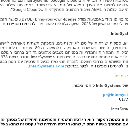
טרטגיה לשירותי הבריאות ב-
Google Cloud
.
"
InterSystems
מציעה פלטפו
גונים למצות את הערך המלא של המידע שברשותם באמצעות שילוב היכול
י עם יכולות ה-
AI/ML
ועיבוד הנתונים המתקדמות של
Google Cloud
".
ה באופן מידי באמצעות מודל
bring-your-own-license
‏(
BYOL
),
כאשר הזמינ
הראשון של 2026 והשקה גלובלית לאחר מכן.
לפרטים נוספים ניתן 
InterSys
In
,
ספקית יצירתית של טכנולוגיית נתונים, מספקת תשתית מאוחדת ליישומ
הבריאות, הפיננסים, הייצור ושרשרת ה
ביליות, המהירות והמדרגיות בפניהם ניצבים ארגונים גדולים ברחבי העול
לבני אדם לתפוס נתונים בדרכים יצירתיות.
InterSystems
.
לפרטים נוספים ניתן לבקר בכתובת
InterSystems.com
.
- מדיה
של
InterSystems
ליחסי ציבור:
pr@intersys
InterSys
ה זו בשפת המקור, הוא הגרסה הרשמית והמהימנה היחידה של מסמך זה. 
ם המסמך בשפת המקור, שהוא הגרסה היחידה של טקסט זה שהוא בעל 