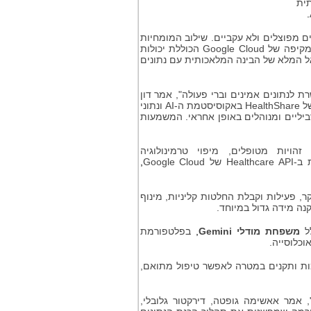
ית
.
ים מפוצלים ולא עקביים. שילוב המומחיות
המקיפה של
Google Cloud
הכוללת יכולות
אל המלא של הבינה המלאכותית עם נתונים
 לנתונים אמינים וברי פעולה", אמר דון
ל
HealthShare
באקוסיסטמת ה-
AI
ונתוני
רביליים ומנוהלים באופן אחראי. המשמעות
זהויות מטופלים, מיפוי טרמינולוגיה
 ב-
Healthcare API
של
Google Cloud
,
ר, פעילות וקבלת החלטות קליניות, מינוף
קנה מידה גדול במיוחד.
ל
משפחת מודלי
Gemini
,
בפלטפורמת
וכלוסייה.
ות ותקנים במטרה לאפשר טיפול מתואם,
 אמר אאשימה גופטה, דירקטור גלובלי,