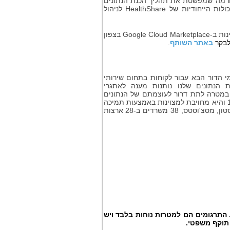
רמה שמפשטת את תהליך הכנת הנתונים
ות הייחודיות של
HealthShare
לניהול
ות ב-
Google Cloud Marketplace
בצפון
לבקר
באתר השותף
.
י הדור הבא עבור לקוחות בתחום שירותי
אספקה בלמעלה מ-80 ארצות. פלטפורמות הנתונים שלנו נותנות מענה לאתגרי
ם במטרה לתת דרור לעוצמתם של הנתונים
נוסדה בשנת 1978 והיא מחויבת למצוינות באמצעות תמיכה
24×7 בלקוחות ובשותפים ברחבי העולם. לחברה הנמצאת בבעלות פרטית עם מטה בבוסטון, מסצ'וסטס, 38 משרדים ב-28 ארצות
התרגומים הם למטרות נוחות בלבד ויש
תוקף משפטי.