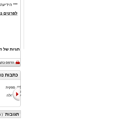
*** הידיע
לפרטים נו
תגיות של ה
הדפס כתב
כתבות נו
QualityKiosk
ExaGrid®, ספקית
Technologies,
אחסון הגיבוי
ספקית מובילה של
העצמאית הגדולה
שירותי
בעולם,
תגובות
(
ת