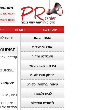
משתמש 
הכנס שם מ
הכנס סיסמא
יחסי ציבור
דוברות
ידי
אופנה וביגוד
הפוך לדף
אוכל ומסעדות
TOURISE מכריזה על השקעות פורטפוליו בהיקף של 113 מיליארד דולר לקידום עת
אינטרנט ומדיה
קריירה ועבו
בידור, תרבות ופנאי
OURISE
הייטק וטכנולוגיה
עסקאות א
טיפוח, בריאות וספורט
לבית ולמשרד
ריאד, ערב הסעודית, 1
TOURISE
,
לימודים והשכלה
הכריזה על קידום 