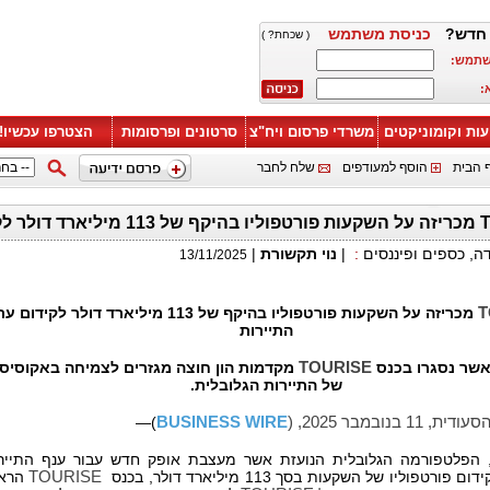
חדש?
כניסת משתמש
( שכחת? )
שתמש:
:
עות וקומוניקטים
משרדי פרסום ויח"צ
סרטונים ופרסומות
הצטרפו עכשיו!
 הבית
הוסף למעודפים
שלח לחבר
יד התיירות
דה, כספים ופיננסים
:
|
נוי תקשורת
|
13/11/2025
T
מכריזה על השקעות פורטפוליו בהיקף של 113 מיליארד דולר לקידו
התיירות
שר נסגרו בכנס
TOURISE
מקדמות הון חוצה מגזרים לצמיחה באקוסיס
של התיירות הגלובלית.
1 בנובמבר 2025, (
BUSINESS WIRE
)—
 הפלטפורמה הגלובלית הנועזת אשר מעצבת אופק חדש עבור ענף התיירו
פורטפוליו של השקעות בסך 113 מיליארד דולר, בכנס
TOURISE
הרא