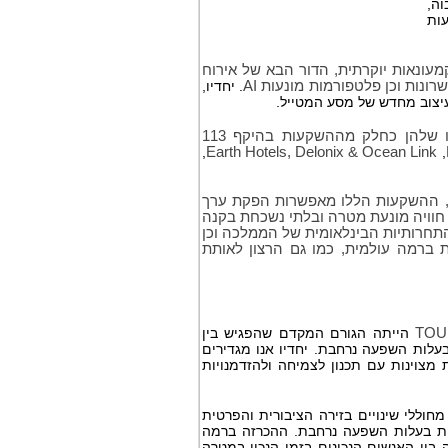
וה,
עות
עונאות יוקרתית, הדור הבא של אירוח
כשרונות וכן פלטפורמות מונעות
AI
. יחדיו,
עיצוב מחדש של מסע המטייל.
רשימה חלקית של החברות המקומיות והבינלאומיות אשר הכריזו על הפורטפוליו שלהן כחלק מההשקעות בהיקף 113
, ‏
Earth Hotels, Delonix & Ocean Link
,
וח, ההשקעות הללו מאפשרות הפקת ערך
חוויה מונעת מטרה ובלתי נשכחת בקנה
התחרותיות הבינלאומית של הממלכה וכן
 ברמה עולמית, כמו גם הרצון לאותת
TOU
הייתה הגורם המקדם שהפגיש בין
עלות השפעה נרחבת. יחדיו אנו מגדירים
מצוינות עם תכנון לצמיחה ולהזדמנויות
מחוללי שינויים בזירה הציבורית והפרטית
ת בעלות השפעה נרחבת. ההכרזה ברמה
בין האנשים הנכונים בזמן הנכון במטרה