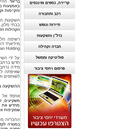
בריאד.
ההיש
קריירה, כספים ופיננסים
באמצעות כי
והקיימות וקביעת מפת 
רכב ותחבורה
השקעות הפו
בבתי מלון, 
תיירות ונופש
הקהילות הלל
נדל"ן והשקעות
מיליארד דו
חברה וקהילה
an Holding
פוליטיקה וממשל
על ידי השי
חדש ברחבי 
מידה נרחב.
פרסום ויחסי ציבור
שאיפתה להפ
לשותפים ול
ההשקעה מו
אחמד אל ח’
משקיעים, ק
מחדש את כל
שמקיפות את
ההכרזה מק
במטרה לקדם
חסרת תקדים