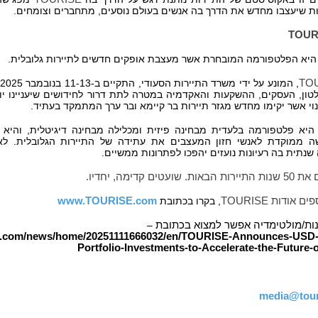
ות שיעצבו מחדש את הדרך בה אנשים בעולם נוסעים, מתחברים וצומחים.
TOUR
היא הפלטפורמה המובחרת אשר מעצבת אופקים חדשים לתיירות גלובלית.
TO
, המונע על ידי משרד התיירות הסעודי, התקיים ב-11-13 בנובמבר 2025 בריאד.
ון, העסקים, ההשקעות והאקדמיה במטרה לתת דרור לחידושים שיעניינו יו
וי אשר יקימו מחדש מגזר תיירות בר קיימא ובר ערך המתמקד בעתיד.
היא פלטפורמה בלעדית מבחינה פיזית ומכלילה מבחינה דיגיטלית, והיא
ה ממוקדת לאנשי חזון המעצבים את עתידה של התיירות הגלובלית. ל
נתית בה רעיונות נועזים יהפכו לפתרונות ממשיים.
עטים קדימה, יחדיו.
פים אודות
TOURISE
, בקרו בכתובת
www.TOURISE.com
נות/מולטימדיה אפשר למצוא בכתובת
–
re.com/news/home/20251111666032/en/TOURISE-Announces-USD-
Portfolio-Investments-to-Accelerate-the-Future-
media@tour