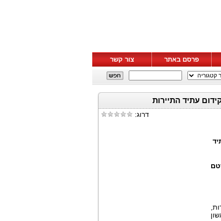
פרסם באתר
צור קשר
דרוג:
ם עתיד
טם
ת,
שון