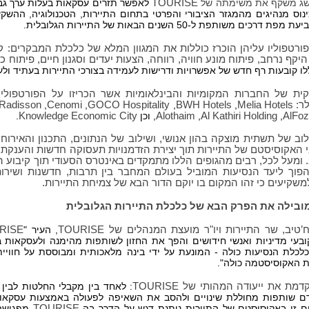
ג משקף את משימתה של
TOURISE
לאפשר תזרים עסקאות בעלות ערך גב
נוס מנהיגים מהמגזר הציבורי והפרטי בתחום התיירות, הטכנולוגיה, ההשק
דרכים משותפת ל-50 השנים הבאות של התיירות הגלובלית.
רטפוליו עליהן הוכרז כוללות את המגוון המלא של כלכלת המבקרים: קמ
היקף נרחב, פיתוח מונע חוויה, רווחה, הצעות יעדים וסגנון חיים, פיתוח 
ו קובעות רף חדש של אפשרויות ודרישות לעמידה בצורכי התיירות בעתיד ול
לר:
Melia Hotels
, ‏
BWH Hotels
, ‏
GOCO Hospitality
, ‏
Cenomi
, ‏
Radisson
AlFoz
, ‏
Al Kathiri Holding
, ‏
Alothaim
, ‏וכן
Knowledge Economic City
.
לוב של תשתית מוצקה בהון אנושי, ושילוב של הנתונים, התכנון והאיר
האקוסיסטם של התיירות תוך יצירת הזדמנויות תעסוקה חדשות והענקת 
 ומעל לכל, רבים מהגופים הללו מתמקדים באינטרס הסעודי תוך קיבוע 
וך ליעד הנסיעות המוביל בעולם המחבר בין תרבות, חדשנות ושירות
משקיעים כי זהו המקום בו יוקם הדור הבא של צמיחת התיירות.
בילה את הפרק הבא של כלכלת התיירות הגלובלית
טיב, שר התיירות ויו"ר מועצת המנהלים של
TOURISE
, העיר "
RISE
ובעי מדיניות ואנשי חידושים והפך את החזון לשותפות מהימנה ולעסקאות ב
כלת הנסיעות כולה - המונעת על ידי בינה מלאכותית ומבוססת על חוויית 
 האקוסיסטמה כולה".
דמת את ייעודה המהותי של
TOURISE
: לאחד בין מקבלי החלטות לבין 
 שותפות מחוללת שינויים ולהסב את השאיפה לפעולה באמצעות עסקאו
 זו באקוסיסטם של התיירות נותנת דגש על הדרך בה
TOURISE
מפגישה 