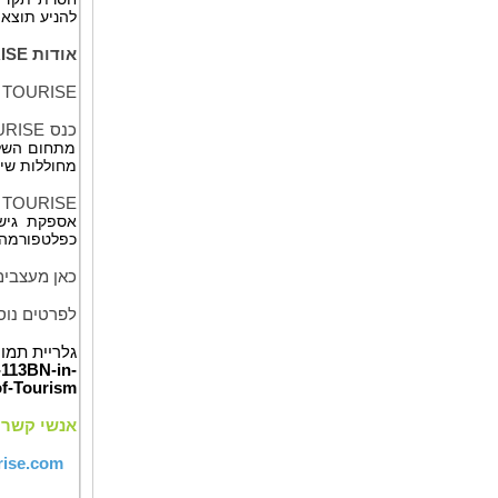
להניע תוצא
אודות
ISE
TOURISE
כנס
URISE
מתחום השלט
מחוללות שינ
TOURISE
אספקת גיש
כפלטפורמה ש
כאן מעצבים את 50 שנות התיירות הבאות. שו
לפרטים נוס
גלריית תמו
113BN-in-
of-Tourism
אנשי קשר
ise.com