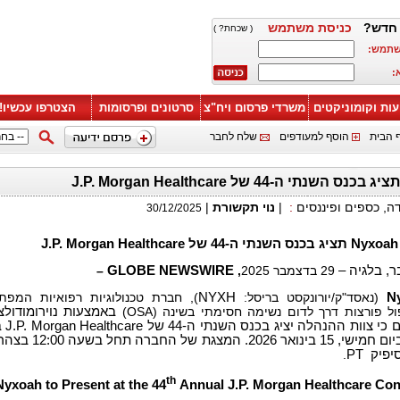
 חדש
כניסת משתמש
( שכחת? )
משתמש
א
עות וקומוניקטים
משרדי פרסום ויח"צ
סרטונים ופרסומות
הצטרפו עכשיו!
 הבית
הוסף למעודפים
שלח לחבר
|
נוי תקשורת
|
:
דה, כספים ופיננסים
30/12/2025
תציג בכנס השנתי ה-44 של J.P. Morgan Healthcare
Nyxoa
–
GLOBE NEWSWIRE
,
29 בדצמבר 2025
יבר, בלגיה
 חברת טכנולוגיות רפואיות המפתחת
NYXH
(נאסד"ק/יורונקסט בריסל:
N
ת טיפול פורצות דרך לדום נשימה חסימתי בשינה
באמצעות נוירומודול,
an Healthcare בסן
פרנסיסקו ביום חמישי, 15 בינואר 2026. המצגת של ה
.
PT
יפיק
th
Nyxoah to Present at the 44
Annual J.P. Morgan Healthcare Con