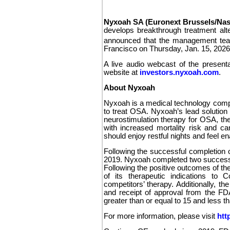
Nyxoah SA (Euronext Brussels/Na
develops breakthrough treatment alt
announced that the management team
Francisco on Thursday, Jan. 15, 2026
A live audio webcast of the presenta
website at
investors.nyxoah.com
.
About Nyxoah
Nyxoah is a medical technology comp
to treat OSA. Nyxoah’s lead solution 
neurostimulation therapy for OSA, th
with increased mortality risk and ca
should enjoy restful nights and feel enabl
Following the successful completion
2019. Nyxoah completed two success
Following the positive outcomes of 
of its therapeutic indications to 
competitors’ therapy. Additionally
and receipt of approval from the FD
greater than or equal to 15 and less th
For more information, please visit
htt