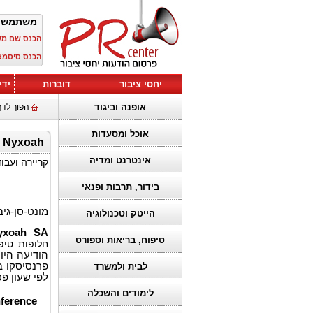
משתמש?
הכנס שם :
הכנס סיסמ:
יחסי ציבור
דוברות
ידי
אופנה וביגוד
הפוך לדף
אוכל ומסעדות
Nyxoah תציג בכנס השנתי ה-44 של J.P. Morgan Healthcare
אינטרנט ומדיה
קריירה ועבו
בידור, תרבות ופנאי
h
מונט-סן-ג –
הייטק וטכנולוגיה
yxoah SA
טיפוח, בריאות וספורט
חלופו (OSA)
לבית ולמשרד
לפי שעון פס
לימודים והשכלה
ference