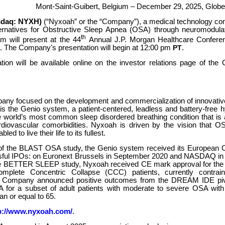
Mont-Saint-Guibert, Belgium – December 29, 2025, Glob
sdaq: NYXH)
(“Nyxoah” or the “Company”), a medical technology co
ernatives for Obstructive Sleep Apnea (OSA) through neuromodulat
th
 will present at the 44
Annual J.P. Morgan Healthcare Confere
. The Company's presentation will begin at 12:00 pm
PT
.
tion will be available online on the investor relations page of th
any focused on the development and commercialization of innovative
is the Genio system, a patient-centered, leadless and battery-free 
e world’s most common sleep disordered breathing condition that is
rdiovascular comorbidities. Nyxoah is driven by the vision that O
ed to live their life to its fullest.
 of the BLAST OSA study, the Genio system received its European 
ful IPOs: on Euronext Brussels in September 2020 and NASDAQ in 
the BETTER SLEEP study, Nyxoah received CE mark approval for the
Complete Concentric Collapse (CCC) patients, currently contrain
, the Company announced positive outcomes from the DREAM IDE piv
A for a subset of adult patients with moderate to severe OSA with
an or equal to 65.
p://www.nyxoah.com/
.