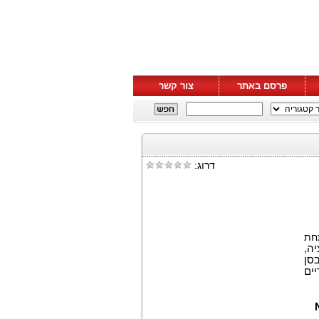
פרסם באתר
צור קשר
דרוג:
),
ציה
הודיעה היום כי צוות ההנהלה יציג בכנס השנתי ה-44 של J.P. Morg
חברה תחל בשעה 12:00 בצהריים