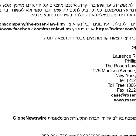
א אושרה. עד שהדבר יקרה, אינכם מיוצגים על ידי גורם מייעץ, אלא
 מייעץ מטעמכם. כמו כן, ביכולתכם להישאר חבר סמוי ולא לעשות דבר ב
עתידית פוטנציאלית אינה תלויה בשירותו כתובע מרכזי.
נו לקבלת עידכונים בלינקדאין:
com/company/the-rosen-law-firm
https://twitter.com
או בפייסבוק:
://www.facebook.com/rosenlawfirm
י דין: תוצאות קודמות אינן מבטיחות תוצאה דומה.
:
Laurence R
Philli
The Rosen Law 
275 Madison Avenue, 
New York,
Tel: (21
Toll Free: (86
Fax: (212
case@rosen
www.rosen
 מופצת בעולם על ידי חברת התקשורת הבינלאומית
GlobeNewswire