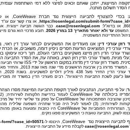
ופה המייצגת, ייתכן שאתם זכאים לפיצוי ללא דמי השתתפות עצמית, 
ח הסדר תשלום מותנה.
בכדי להצטרף לתביעה הייצוגית נגד חברת
CoreWeave
, או ל
https://rosenlegal.com/submit-form/?case_id
, או צרו קשר עם עו"ד 
וא"ל:
case@rosenlegal.com
. כבר הוגשה תביעה ייצוגית. א
ת המשפט
עד ולא יאוחר מתאריך 13
במרץ 2026
.
תובע מרכזי הוא גורם מיי
ניהול ההתדיינות המשפטית.
וזן עורכי דין:
אנו מעודדים את המשקיעים לבחור עורך דין ראוי, 
רדי עורכי דין המוציאים הודעות חסרים ניסיון דומה, משאבים, או הכרת
שרד עורכי הדין רוזן מייצג משקיעים ברחבי העולם, תוך ריכוז עיסוקו בתב
לי מניות. משרד עורכי הדין רוזן השיג, באותה עת, את הסדר התביעה היי
נית. משרד רוזן עורכי דין מדורג במקום הראשון על ידי
ISS
שרותי תביעה יי
לבדה מש
la
כ"ענק לשכת התביעות הייצוגיות". רבים מעורכי הדין במשרד זה מוכרי
:
פריזו ביכולתה של
CoreWeave
יכון שהציבה הסתמכותה של
CoreWeave
על ספק צד שלישי יחיד של מרכז
 לעיל היה סביר שתהיה השפעה שלילית מהותית על הכנסותיה של
, הצהרותיה הפומביות של
CoreWeave
היו כוזבות ומטעות באופן מהותי
נסו לשוק, התביעה טוענת כי המשקיעים ספגו נזקים.
 לתביעה הייצוגית נגד
CoreWeave
, היכנסו ל-
t-form/?case_id=50571
case@rosenlegal.com
לקבלת מידע על התביעה הייצוגית.