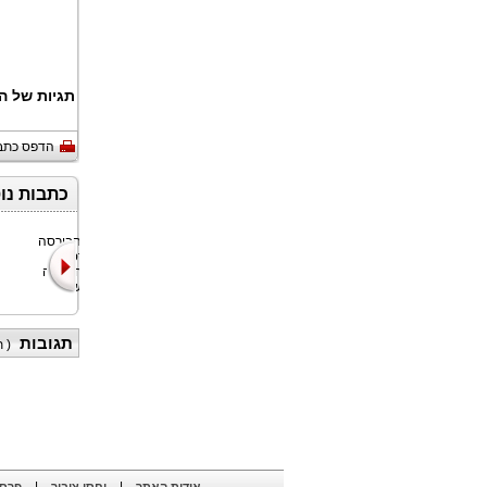
תגיות של ה
הדפס כתב
כתבות נו
חברת Kleen-Hy-
Bitget, הבורסה
Dro-Gen Inc.
האוניברסלית
("החברה")
(UEX) הגדולה
(CSE:KLN) שמח
בעולם, שדר
תגובות
(
ת