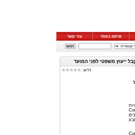
פרסם באתר
צור קשר
רד עורכי דין מדורג מוביל, מעודד את משקיעי CoreWeave, Inc לקבל ייעוץ משפטי לפני המועד
דרוג:
יות
Co
שני התאריכים
בע
Co