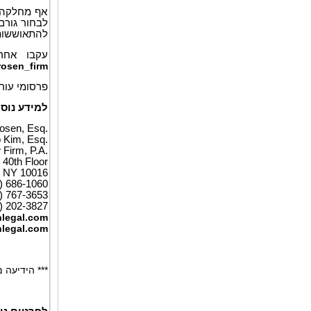
אף מחלקה ל
לבחור גורם
להתאוששות 
עקבו אחרי
/rosen_firm
פרסומי עורכ
למידע נוסף
osen, Esq.
p Kim, Esq.
Firm, P.A.
40th Floor
 NY 10016
2) 686-1060
6) 767-3653
) 202-3827
legal.com
legal.com
*** הידיעה