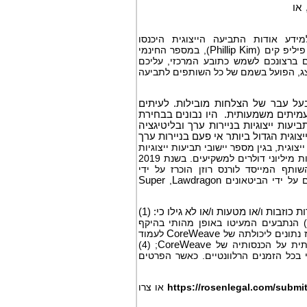
או
מידע אודות התביעה הייצוגית היכנסו
פיליפ קים (
Phillip Kim
), במספר החינמי
ם ברצונכם לשמש כתובע המרכזי, עליכם
צג, הפועל בשמם של כל השותפים לתביעה
בעל עבר של הצלחות מובילות. לעיתים
 עמיתים משמעותית. היו נבונים בבחירת
יעות ייצוגיות בניירות ערך ובליטיגציה
צוגית הגדול ביותר אי פעם בניירות ערך
צוגית, בגין מספר יישובי תביעות ייצוגיות
בשנת 2017. המשרד מדורג בין ארבעת הראשונים מדי שנה מאז שנת 2013, והחזיר מאות מיליוני דולרים למשקיעים. בשנת 2019
רד עורכי הדין החזיר מעל 438 מיליון דולרים למשקיעים. בשנת 2020, השותף המייסד לורנס רוזן הוכרז על ידי
ם על ידי הביטאונים
Lawdragon
,
Super
על פי התביעה, הנתבעים לאורך תקופת התביעה המייצגת מסרו הצהרות כוזבות ו/או מטעות ו/או לא גילו כי: (1)
לעמוד בדרישת הלקוחות לשירותיה; (2) הנתבעים המעיטו באופן מהותי בהיקף
 נתונים ליכולתה של
CoreWeave
לעמוד
; (4)
CoreWeave
 בכל הזמנים הרלוונטיים. כאשר הפרטים
https://rosenlegal.com/submi
או צרו