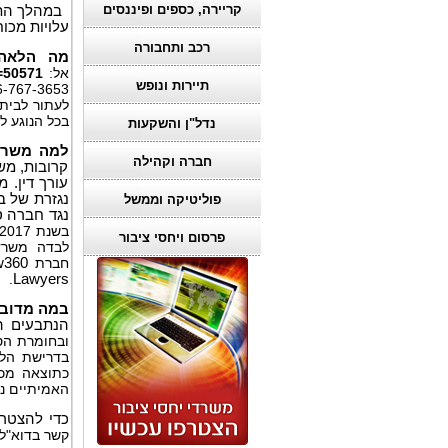
קריירה, כספים ופיננסים
במהלך התק
עלויות מכו
רכב ותחבורה
מה הלאה:
אל:
=50571
תיירות ונופש
866-767-3653, או בד
לעתור לבי
בכל הנוגע ל
נדל"ן והשקעות
למה משרד ר
חברה וקהילה
קרובות, מש
עורך דין. מ
נגזרת של בע
פוליטיקה וממשל
נגד חברה סי
פרסום ויחסי ציבור
חברת
w360
.
Lawyers
במה מדובר
הנתבעים ה
ובחומרת הס
בדרישת הלקוחות לשירותיה; (3) לאמור
כתוצאה מכך
האמיתיים נכ
כדי להצטרף
קשר בדוא"ל