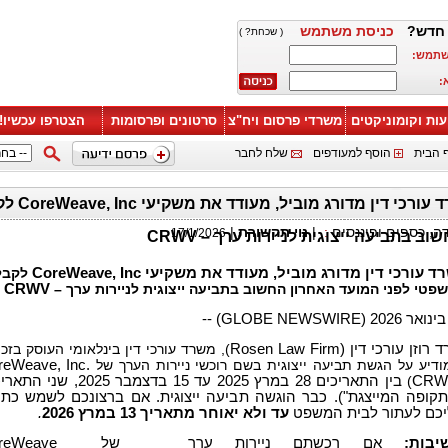
חדש?
כניסת משתמש
( שכחת? )
שתמש:
:
עות וקומוניקטים
משרדי פרסום ויח"צ
סרטונים ופרסומות
הצטרפו עכשיו!
 הבית
הוסף למעודפים
שלח לחבר
רוזן, מש
דה, כספים ופיננסים
:
|
נוי תקשורת
|
17/1/2026
ב בתביעה ייצוגית לניירות ערך – CRWV
רד עורכי דין מדורג מוביל, מעודד את משקיעי
CoreWeave, Inc
לקבל
שפטי לפני המועד האחרון החשוב בתביעה ייצוגית לניירות ערך –
CRWV
 רוזן עורכי דין (
Rosen Law Firm
), משרד עורכי דין בינלאומי העוסק בזכו
ודיע על הגשת תביעה ייצוגית בשם רוכשי ניירות הערך של
reWeave, Inc.
CRW
)
בין התאריכים 28 במרץ 2025 עד 15 בדצמבר 2025, 
תקופה המייצגת"). כבר הוגשה תביעה ייצוגית. אם ברצונכם לשמש כתו
יכם לעתור לבית המשפט
עד ולא יאוחר מתאריך 13
במרץ 2026
.
בות:
אם רכשתם ניירות ערך של
reWeave