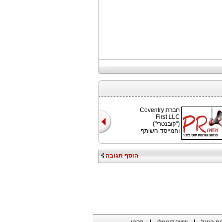
חברת Coventry
First LLC
("קובנטרי")
והמייסד-השותף
הוסף תגובה