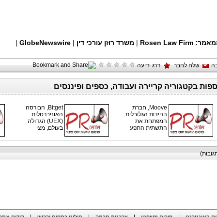
מאמר:
Rosen Law Firm
|
משרד רוזן עורכי דין
|
GlobeNewswire
|
ה
שלח לחבר
דרג ידיעה
ספות בקטגוריה קריירה ועבודה, כספים ופיננסים
Moove, חברת
Bitget, הבורסה
הניידות הגלובלית
האוניברסלית
המפתחת את
(UEX) הגדולה
התשתית התפע
בעולם, מצי
גובות)