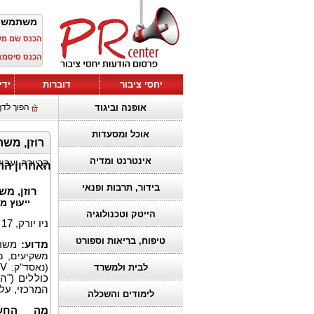
משתמש 
הכנס שם מ
הכנס סיסמא
יחסי ציבור
דוברות
ידי
אופנה וביגוד
הפוך לדף
אוכל ומסעדות
אינטרנט ומדיה
קריירה ועבו
האחרון החשו
בידור, תרבות ופנאי
רוזן, מש
ייעוץ מ
הייטק וטכנולוגיה
ניו יורק, 17 בינואר 2026 (GLOBE NEWSWIRE) --
טיפוח, בריאות וספורט
מדוע:
משרד
משקיעים, מ
(נאסד"ק:
V
לבית ולמשרד
כוללים ("ה
המרכזי, על
לימודים והשכלה
מה החשי