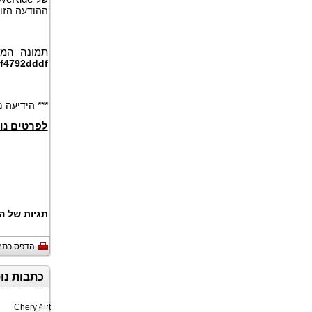
ההודעה הזו
תמונה המצ
af4792dddf
*** הידיעה
לפרטים נו
תגיות של ה
הדפס כתב
כתבות נו
קבוצת CSL
חברת Chery Auto