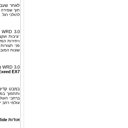
לאחר שעבר
תוך שמירה ע
להולכי רגל.
WRD 3.0
ח
יציבות ועק
ויתירות המע
פני תצורות 
שונות המובנ
WRD 3.0 נמצאת כעת בייצור המוני במספר דגמי רכב, כולל
Exeed EX7
במבט קדימ
ותתמוך במ
ברחבי העול
עולמי רחב י
אודות
ide