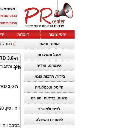
משתמש 
הכנס שם מ
הכנס סיסמא
יחסי ציבור
דוברות
ידי
אופנה וביגוד
הפוך לדף
אוכל ומסעדות
אינטרנט ומדיה
רכב ותחבור
סין.
בידור, תרבות ופנאי
ה-
RD 3.0
הייטק וטכנולוגיה
טיפוח, בריאות וספורט
ווהו, סין, 20 באפריל 2026 (GLOBE NEWSWIRE) –
לבית ולמשרד
לימודים והשכלה
בסבב
ווהו
ש