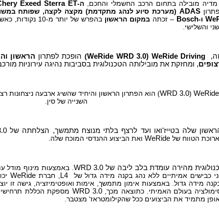
מדיה מובילה בתחום הרכב החשמלי והחכם,
ה-
Chery Exeed Sterra ET
פתרון
ADAS
(מערכת סיוע לנהג מתקדמת) מקצה לקצה, שפותח במשו
WeR
ו-
Bosch
– זכתה
במקום הראשון
בהפרש של יותר מ-10 נקודות, כאשר
י והשלישי.
ה,
WeRide Driving
(
WeRide WRD 3.0
)
הופכת לפתרון
הראשון והי
צופים
, ומחזקת את מובילותה הטכנולוגית בסביבות נהיגה עירוניות מורכב
WeRide 
(
WRD 3.0
) הוא הפתרון הראשון והיחיד שהשיג ארבעה ניצחונות ר
השנייה של סין.
הראשון שלה בטייז'ואו ועד לרצף בלתי מנוצח מתמשך, הצלחתה של
.0
ארוכת הטווח של
WeRide
ואת הביצוע ההנדסי המוכח שלה.
נולוגית מהירה עומדת בלב ליבה של
WRD 3.0
. באמצעות מינוף מודל עו
ני כבישים אמיתיים ללא נהג בקנה מידה גדול של
L4
, חברת
WeRide
יכו
נה מידה גדול. באמצעות אימון מתמשך, אימות ואופטימיזציה, גישה זו יו
סימולציה בעולם האמיתי. כתוצאה מכך,
WRD 3.0
מספקת הכללת תרחישים 
פן מתמיד את הביצועים ככל שהקילומטראז' מצטבר.