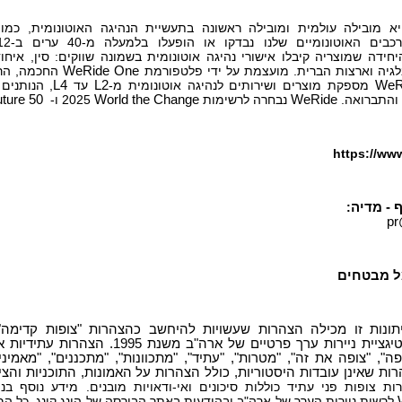
 מובילה עולמית ומובילה ראשונה בתעשיית הנהיגה האוטונומית, כמו
חידה שמוצריה קיבלו אישורי נהיגה אוטונומית בשמונה שווקים: סין, איחוד
לגיה וארצות הברית. מועצמת על ידי פלטפורמת
WeRide One
החכמה, הרב
WeR
מספקת מוצרים ושירותים לנהיגה אוטונומית מ-
L2
עד
L4
, הנותנים
 והתברואה.
WeRide
נבחרה לרשימות
Change
the
World
2025 ו-
uture 50
https://www
 - מדיה
:
pr
ל מבטחים
תונות זו מכילה הצהרות שעשויות להיחשב כהצהרות "צופות קדימה
רפורמת ליטיגציית ניירות ערך פרטיים ש
צפה", "צופה את זה", "מטרות", "עתיד", "מתכוונות", "מתכננים", "מאמינ
רות שאינן עובדות היסטוריות, כולל הצהרות על האמונות, התוכניות והצ
ת צופות פני עתיד כוללות סיכונים ואי-ודאויות מובנים. מידע נוסף בנו
לרשות ניירות הערך של ארה"ב ובהודעות באתר הבורסה של הונג קונג. כל המיד