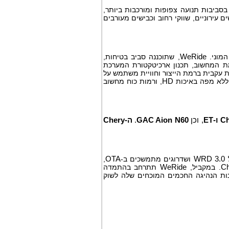
בסביבות תנועה צפופות ומורכבות ביותר,
 עירוניים, שווקי רחוב וכבישים מעורבים
המוני.
WeRide
, שתוכננה סביב בטיחות,
מת המחשוב, תכנון ארכיטקטורת המערכת
 עקבית ברמת הייצור וחוויית משתמש על
ו ללא מפה באיכות
HD
, ורמות כוח מחשוב
C
, וכן
GAC Aion N60
.
ה-Chery
WRD 3.0
ושדרוגים מתמשכים ב-
OTA
,
Ch
. במקביל,
WeRide
תתרחב בהתמדה
נות הנהיגה החכמים המוכחים שלה לשוק