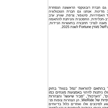
 גם חברת רובוטקסי הראשונה הנסחרת
בבורסה. הרכבים האוטונומיים שלנו נבדקו או הופעלו בלמעלה מ-40 ערים ב-12 מדינות. אנחנו גם חברת הטכנולוגיה
 האמירויות, סינגפור, צרפת, שוויץ, ערב
-תכליתית, החסכונית והניתנת להתאמה
 מענה לצרכי תחבורה בתעשיות הניידות,
F
של מגזין
Fortune
לשנת 2025.
" בהתאם להוראות "נמל בטוח" בחוק
ל ארה"ב משנת 1995. הצהרות עתידיות אלו ניתנות לזיהוי באמצעות מונחים כמו
ים", "הערכות", "סביר שיעשו" והצהרות
יפיות של
WeRide
, הן הצהרות צופות פני
גע לסיכונים אלו ואחרים כלול בדיווחים
ע הניתן בהודעה לעיתונות זו נכון למועד