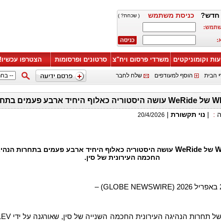
חדש?
כניסת משתמש
( שכחת? )
שתמש:
:
עות וקומוניקטים
משרדי פרסום ויח"צ
סרטונים ופרסומות
הצטרפו עכשיו!
 הבית
הוסף למעודפים
שלח לחבר
ה-WRD 3.0 של WeRide עושה היסטוריה כאלוף היחיד ארבע פע
ה
:
|
נוי תקשורת
|
20/4/2026
W
של
WeRide
עושה היסטוריה כאלוף היחיד ארבע פעמים בתחרות הנהי
החכמה העירונית של סין.
ל תחרות הנהיגה העירונית החכמה השנייה של סין, שאורגנה על ידי
1EV