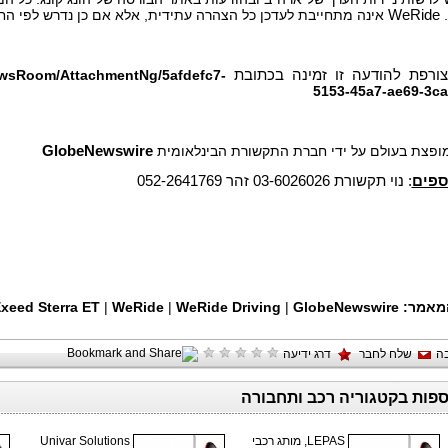
.
WeRide
אינה מתחייבת לעדכן כל הצהרה עתידית, אלא אם כן נדרש לפי הח
ורפת להודעה זו זמינה בכתובת
ewsRoom/AttachmentNg/5afdefc7-
5153-45a7-ae69-3c
 מופצת בעולם על ידי חברת התקשורת הבינלאומית
GlobeNewswire
ספים
: נוי תקשורת 03-6026026 זהר 052-2641769
מאמר:
GlobeNewswire
|
WeRide Driving
|
WeRide
|
xeed Sterra ET
ה
שלח לחבר
דרג ידיעה
ספות בקטגוריה רכב ותחבורה
LEPAS, מותג רכבי
Univar Solutions