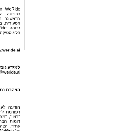
WeRide
היא
הראשונה והי
הסעודית, ב
גבוהה,
ide
הלוגיסטיקה
.weride.ai
למידע נוסף
@weride.ai
הצהרת נמ
הודעה לעי
"רצון", "מ
דומות. הצה
עתיד. הצהרו
של
WeRide