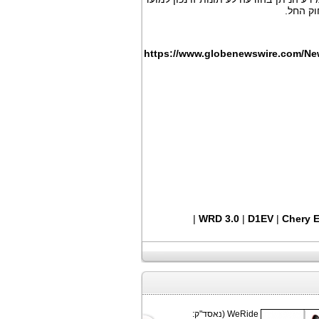
וק החל.
https://www.globenewswire.com/N
|
WRD 3.0
|
D1EV
|
Chery E
WeRide (נאסד"ק: