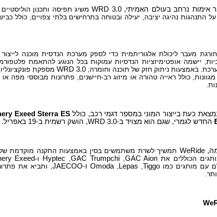
 אימות נרחב בעולם האמיתי,
WRD 3.0
משיג תפיסה ותכנון הוליסטיים 
ל התנהגות נהיגה יציבה, יעילה ובטוחה בתרחישים בלתי צפויים, כולל כבישים
ורגת מעבר ליכולת אלגוריתמית כדי לספק מערכת הנדסית מוכנה לייצור 
ביות, יישמה אופטימיזציות הנדסיות עמוקות בכל הנוגע להתאמת פלטפור
רכת. באמצעות ניתוק חזק של תוכנה וחומרה,
WRD 3.0
מספקת פונקציונליות
מגוונות, כולל ראייה טהורה או מיזוג רב-חיישנים, פתרונות מבוססי מפה א
ות.
Exeed Sterra ES ו-ET
hery
החדש לגמרי, שגם הוא מצויד ב-WRD 3.0, הושק רשמית ב-19 באפריל.
ה,
WeRide
תמשיך לשרת משתמשים בסין באמצעות התקנה מוקדמת של
ותגים הכוללים את
GAC Aion
,
GAC Trumpchi
,
Hyptec
ו-
ery Exeed
ם עם מותגים כמו
Tiggo
,
Lepas
,
Omoda
ו-
JAECOO
, ותביא את פתרו
ותר.
WeR