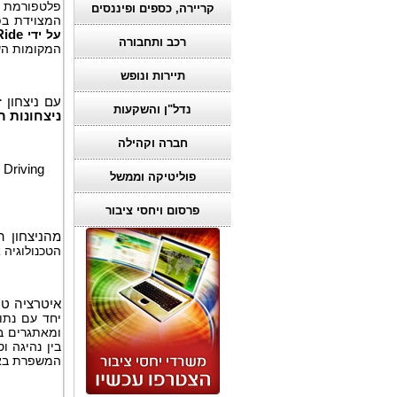
פלטפורמת 
קריירה, כספים ופיננסים
המצוידת ב
על ידי
ide
רכב ותחבורה
המקומות השנ
תיירות ונופש
עם ניצחון ז
נדל"ן והשקעות
ניצחונות ר
חברה וקהילה
Driving
פוליטיקה וממשל
פרסום ויחסי ציבור
מהניצחון 
הטכנולוגיה 
איטרציה טכ
יחד עם נתו
ומאתגרים בק
בין נהיגה ו
המשפרת באו