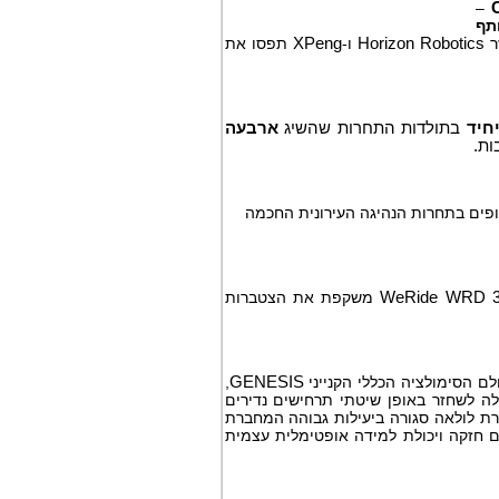
–
תף
Horizon Robotics
ו-
XPeng
תפסו את
חיד
בתולדות התחרות שהשיג
ארבעה
ות.
צופים בתחרות הנהיגה העירונית החכמה
WeRide WRD 3
משקפת את הצטברות
לם הסימולציה הכללי הקנייני
GENESIS
,
לה לשחזר באופן שיטתי תרחישים נדירים
צרת לולאה סגורה ביעילות גבוהה המחברת
חזקה ויכולת למידה אופטימלית עצמית