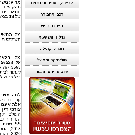
מדוע:
משרד 
קריירה, כספים ופיננסים
משקיעים, 
התאריכים 4 בפברואר 2025 עד 2 בפברואר 2026, שני התאריכים כוללים ("תקופת המחלוקת"),
רכב ותחבורה
של
18 במאי 2026
תיירות ונופש
מה החשיב
נדל"ן והשקעות
השתתפות עצ
חברה וקהילה
מה הלאה:
פוליטיקה וממשל
אל:
=56538
866-767-3653, או בד
פרסום ויחסי ציבור
לעתור לבי
בכל הנוגע ל
למה משרד ר
קרובות, מש
אלה אינם 
עורכי דין
העולם, תוך 
הסדר התביעה
ISS
2020, השותף המייסד לורנס רוזן הוכרז על ידי חברת