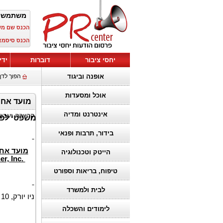
משתמש 
הכנס שם מ
הכנס סיסמא
יחסי ציבור
דוברות
ידי
אופנה וביגוד
הפוך לדף
אוכל ומסעדות
אינטרנט ומדיה
קריירה ועבו
משפטי לפני המועד החשוב
בידור, תרבות ופנאי
מועד אחר
הייטק וטכנולוגיה
er, Inc.
טיפוח, בריאות וספורט
לבית ולמשרד
ניו יורק, 10 במאי 2026,
לימודים והשכלה