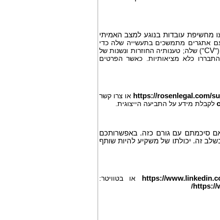
עו מחשיפת עובדות בנוגע למצב האמיתי
עם אתגרים מתמשכים בתעשייה שלה כדי
"
CV
") שלה; טענותיה החוזרות ונשנות של
ביבה מקרו-כלכלית "רגילה" התבררו כלא מציאותיות. כאשר הפרטים
https://rosenlegal.com/s
או צרו קשר
לקבלת מידע על התביעה הייצוגית.
 אם סיכמתם עם גורם כזה. באפשרותכם
שלב זה. יכולתו של משקיע להיות שותף
https://www.linkedin.
או בטוויטר:
/
https:/