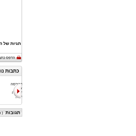
תגיות של ה
הדפס כתב
כתבות נו
Nyxoah SA
Bitget, הבורסה
(נאסד"ק/יורונקסט
האוניברסלית
בריסל: NYXH),
(UEX) הגדולה
חברת טכנו
בעולם, חתמ
תגובות
(
ת