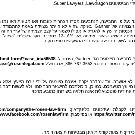
ידי הביטאונים
Lawdragon
,
Super Lawyers
.
ר
:
על פי התביעה, הנתבעים מסרו הצהרות כוזבות ו/או מטעות ו/או נמנ
 הצמיחה של
Gartner
; בעיקר, שהיא לא הייתה מצוידת באמת להתמודד 
 הכנסות הייעוץ או להגדיל או אפילו לשמור על קצב הצמיחה של ערך החוזה (
גרטנר על יכולתה להשיג שיעורי צמיחה של 12-16% בס
נסו לשוק, התביעה טוענת כי המשקיעים ספגו נזקים.
 לתביעה הייצוגית נגד
Gartner
, היכנסו ל-
ubmit-form/?case_id=56538
 במספר החינמי 866-767-3653, או בדוא"ל
case@rosenlegal.com
א אושרה. עד שהדבר יקרה, אינכם מיוצגים על ידי גורם מייעץ, אלא
 מייעץ מטעמכם. כמו כן, ביכולתכם להישאר חבר סמוי ולא לעשות דבר ב
עתידית פוטנציאלית אינה תלויה בשירותו כתובע מרכזי.
נו לקבלת עידכונים בלינקדאין:
com/company/the-rosen-law-firm
https://twitter.com/
או בפייסבוק:
/www.facebook.com/rosenlawfirm
י דין: תוצאות קודמות אינן מבטיחות תוצאה דומה.