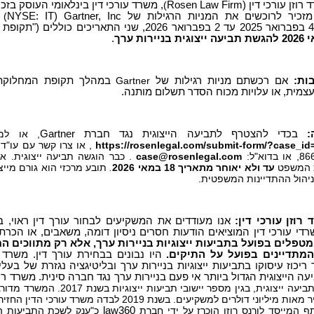
רוזן עורכי דין (
Rosen Law Firm
)
, משרד עורכי דין בינלאומי העוסק בזכו
מזכיר לרוכשים את המניות הרגילות של
Gartner, Inc
(
NYSE: IT
)
להגשת תביעה ייצוגית בניירות ערך
.
ות:
אם רכשתם מניות רגילות של
Gartner
במהלך תקופת המחלוק
מית, או עלויות מכוח הסדר תשלום מותנה.
בכדי להצטרף לתביעה הייצוגית נגד חברת
Gartner
, או למי
https://rosenlegal.com/submit-form/?case_id
, או צרו קשר עם עו"ד 
וא"ל:
case@rosenlegal.com
. כבר הוגשה תביעה ייצוגית. 
ת המשפט
עד ולא יאוחר מתאריך 18 במאי 2026
.
תובע מרכזי הוא גורם מיי
ניהול ההתדיינות המשפטית.
וזן עורכי דין:
אנו מעודדים את המשקיעים לבחור עורך דין ראוי, 
רדי עורכי דין המוציאים הודעות חסרים ניסיון דומה, משאבים, או הכ
מטפלים בפועל בתביעות ייצוגיות בניירות ערך, אלא רק מתווכים ה
 המתדיינים בפועל על התיקים.
היו נבונים בבחירת עורך דין. משרד ע
ריכוז עיסוקו בתביעות ייצוגיות בניירות ערך ובליטיגציה נגזרת של בעלי
 הייצוגית הגדול ביותר אי פעם בניירות ערך נגד חברה סינית. משרד רוזן
שרותי תביעה ייצוגית, בגין מספ
law360
כ"ענק לשכת התביעות הי