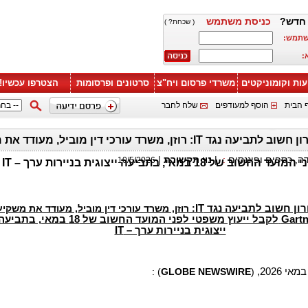
חדש?
כניסת משתמש
( שכחת? )
שתמש:
:
עות וקומוניקטים
משרדי פרסום ויח"צ
סרטונים ופרסומות
הצטרפו עכשיו!
 הבית
הוסף למעודפים
שלח לחבר
דה, כספים ופיננסים
:
|
נוי תקשורת
|
10/5/2026
 של 18 במאי, בתביעה ייצוגית בניירות ערך – IT
ון חשוב לתביעה נגד
IT
: רוזן, משרד עורכי דין מוביל, מעודד את משקיע
Gartn
לקבל ייעוץ משפטי לפני המועד החשוב של 18 במאי, בתביע
ייצוגית בניירות ערך –
IT
) :
GLOBE NEWSWIRE
(