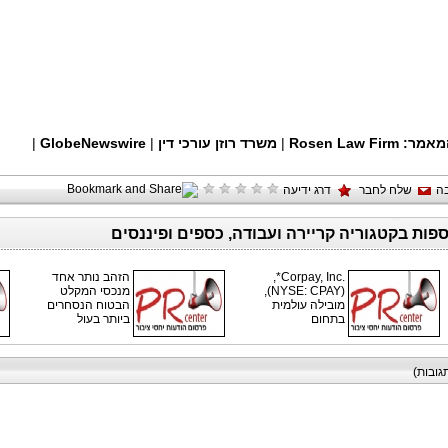
מאמר:
Rosen Law Firm
|
משרד רוזן עורכי דין
|
GlobeNewswire
|
ה
שלח לחבר
דרג ידיעה
ספות בקטגוריה קריירה ועבודה, כספים ופיננסים
Corpay, Inc.‎*,
הזהב נותר אחד
‏(NYSE: CPAY),
מנכסי המקלט
מובילה עולמית
הבטוח הנסחרים
בתחום
ביותר בעול
גובות)