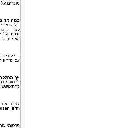
מוכרים על 
במה מדוב
של שיעורי
לעמוד ביעדי
האמיתיים נכ
כדי להצטרף
עם עו"ד פיליפ קים,
אף מחלקה ל
לבחור גורם
להתאוששות 
עקבו אחרי
rosen_firm
פרסומי עורכ