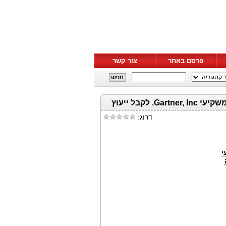
פרסם באתר
צור קשר
מועד אחרון חשוב לתביעה נגד IT: רוזן, משרד עורכי דין מוביל, מעודד את משקיעי Gartner, Inc. לקבל ייעוץ
דרוג:
י
ה