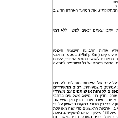
יות
בין
את המועד האחרון החשוב
ת,
ייתכן שאתם זכאים לפיצוי ללא דמי
דע אודות התביעה הייצוגית היכנסו
פיליפ קים (
Phillip Kim
), במספר החינמי
אם ברצונכם לשמש כתובע המרכזי, עליכם
צג, הפועל בשמם של כל השותפים לתביעה
בעל עבר של הצלחות מובילות. לעיתים
רת עמיתים משמעותית.
רבים ממשרדים
מפנים לקוחות או שותפים עם משרדי
ורכי הדין רוזן מייצג משקיעים ברחבי
 מניות. משרד עורכי הדין רוזן השיג את
 עורכי דין מדורג במקום הראשון על ידי
ר יישובי תביעות ייצוגיות בשנת 2017. המשרד מדורג בין ארבעת הראשונים מדי שנה מאז שנת
2013, והחזיר מאות מיליוני דולרים למשקיעים. בשנת 2019 לבדה משרד עורכי הדין החזיר מעל 438 מיליון דולרים למשקיעים. בשנת
יצוגיות". רבים
מעורכי הדין במשרד זה