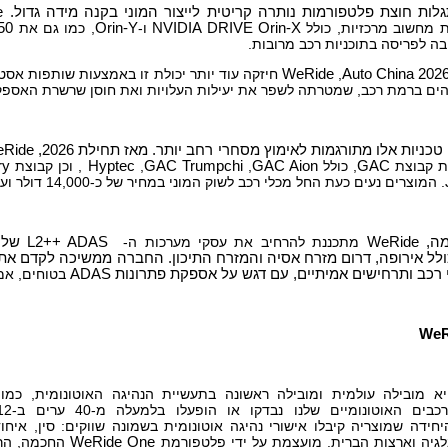
לות חוצת פלטפורמות נותרה קריטית לייצור המוני בקנה מידה גדול.
e
 מחשוב מרכזיות, כולל
NVIDIA DRIVE Orin-X
ו-
Orin-Y
, כמו גם את
50
ה לפריסה בתוכניות רכב מרובות.
Auto China 202
,
WeRide
חיזקה עוד יותר יכולת זו באמצעות שותפות אס
והים ברמת רכב, שמטרתה לשפר את יעילות העלויות ואת חוסן שרשרת האספק
כניות אלו מתורגמות לאימוץ מסחרי רחב יותר. מאז תחילת 2026,
Ride
ת קבוצת
GAC
, כולל
GAC Aion
,
GAC Trumpchi
,
Hyptec
, וכן קבוצת
ry
. המוצרים נעים כעת החל מכלי רכב לשוק המוני במחיר של כ-14,000 דולר ועד דגמי דגל במחיר של כ-44,000 דולר.
מה,
WeRide
מתכננת להרחיב את עסקי מערכות ה-
L2++ ADAS
שלה
כולל אירופה, דרום מזרח אסיה והמזרח התיכון. החברה ממשיכה לקדם א
י רכב ותרחישים אמיתיים, עם דגש על אספקת פתרונות
ADAS
בטוחים, אמי
WeR
 מובילה עולמית ומובילה ראשונה בתעשיית הנהיגה האוטונומית, כמו
חידה שמוצריה קיבלו אישורי נהיגה אוטונומית בשמונה שווקים: סין, איחוד
לגיה וארצות הברית. מועצמת על ידי פלטפורמת
WeRide One
החכמה, הרב