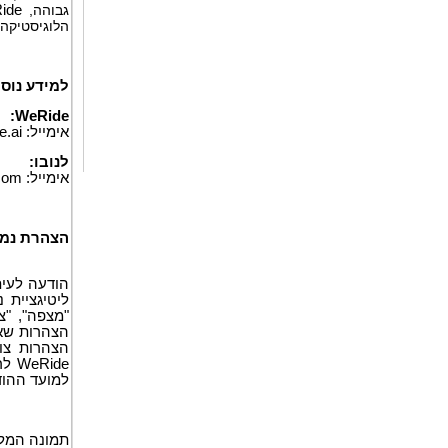
גבוהה,
ide
הלוגיסטיקה
למידע נוסף
WeRide:
אימייל:
.ai
לנובו:
אימייל:
com
הצהרת נמ
הודעה לעית
"מצפה", "צ
הצהרות צופ
ide
למועד ההודעה הזו. WeRide אינה מתחייבת לעדכן כל הצ
תמונה המלו