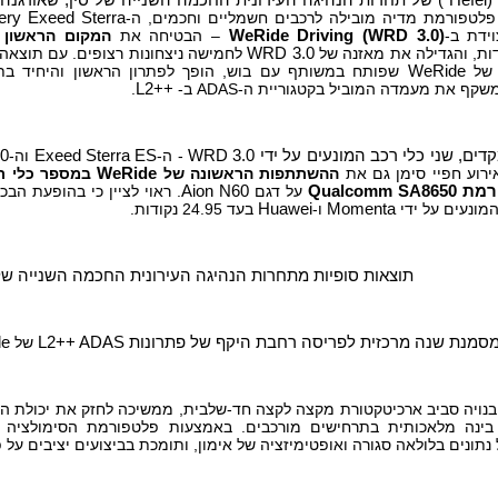
(
Hefei
) של תחרות הנהיגה העירונית החכמה השנייה של סין, שאורגנה 
פלטפורמת מדיה מובילה לרכבים חשמליים וחכמים, ה-
ery Exeed Sterra
דת ב-
WeRide Driving (WRD 3.0)
– הבטיחה את
המקום הראשון
ע
WRD 3.0
לחמישה ניצחונות רצופים. עם תוצאה 
 של
WeRide
שפותח במשותף עם בוש, הופך לפתרון הראשון והיחיד ב
שקף את מעמדה המוביל בקטגוריית ה-ADAS ב-
L2++
.
דים, שני כלי רכב המונעים על ידי
WRD 3.0
- ה-
Exeed Sterra ES
וה-
60
רוע חפיי סימן גם את
ההשתתפות הראשונה של
WeRide
במספר כלי ר
רמת
Qualcomm SA8650
על דגם
Aion N60
. ראוי לציין כי בהופעת הב
מונעים על ידי
Momenta
ו-
Huawei
בעד 24.95 נקודות.
תוצאות סופיות מתחרות הנהיגה העירונית החכמה השנייה של 
L2++ ADAS
של
e
בנויה סביב ארכיטקטורת מקצה לקצה חד-שלבית, ממשיכה לחזק את יכולת ה
בינה מלאכותית בתרחישים מורכבים. באמצעות פלטפורמת הסימולציה
נתונים בלולאה סגורה ואופטימיזציה של אימון, ותומכת בביצועים יציבים על פ