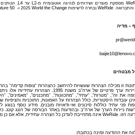
WeR
מספקת מוצרים ושירותים לנהיגה אוטונומית מ-
L2
עד
L4
, הנותנים
 והתברואה.
WeRide
נבחרה לרשימות
Change
the
World
2025 ו-
uture 50
 – מדיה
pr@weride
baijie10@lenovo.
ל מבטחים
ונות זו מכילה הצהרות שעשויות להיחשב כהצהרות "צופות קדימה" בהת
ליטיגציית ניירות ערך פרטיים של ארה"ב משנת 995
ופה את זה", "מטרות", "עתיד", "מתכוונות", "מתכננים", "מאמינים", "ה
ות פני עתיד כוללות סיכונים ואי-ודאויות מובנים. מידע נוסף בנוגע ל
WeR לרשות ניירות הערך של ארה"ב ובהודעות באתר הבורסה של הונג קונג. כ
הרה עתידית, אלא אם כן נדרש לפי החוק החל.
וה את ההודעה זמינה בכתובת: