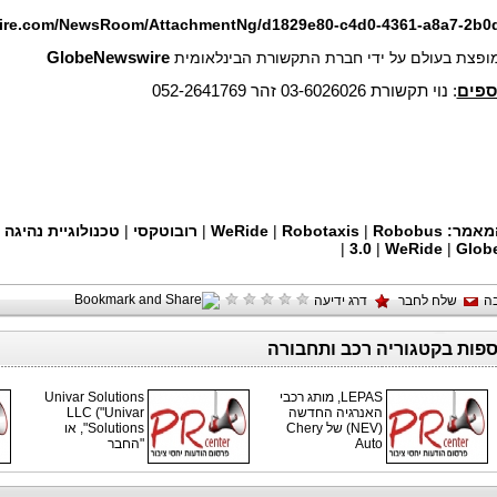
ire.com/NewsRoom/AttachmentNg/d1829e80-c4d0-4361-a8a7-2b0
 מופצת בעולם על ידי חברת התקשורת הבינלאומית
GlobeNewswire
ספים
: נוי תקשורת 03-6026026 זהר 052-2641769
מאמר:
Robobus
|
Robotaxis
|
WeRide
|
רובוטקסי
|
טכנולוגיית נהיגה 
|
3.0
|
WeRide
|
Glob
ה
שלח לחבר
דרג ידיעה
ספות בקטגוריה רכב ותחבורה
LEPAS, מותג רכבי
Univar Solutions
האנרגיה החדשה
LLC ("Univar
(NEV) של Chery
Solutions", או
Auto
"החבר