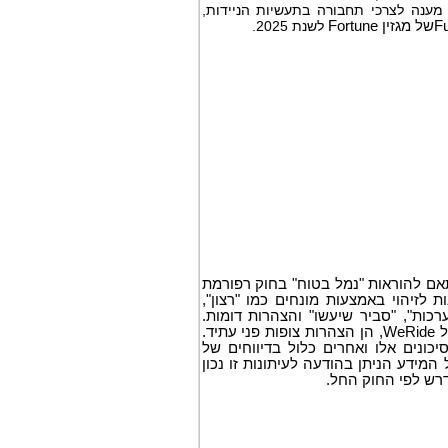
 מענה לצרכי תחבורה בתעשיות הניידות,
F
של מגזין
Fortune
לשנת 2025.
אם להוראות "נמל בטוח" בחוק רפורמת
1. הצהרות עתידיות אלו ניתנות לזיהוי באמצעות מונחים כמו "רצון",
ערכות", "סביר שיעשו" והצהרות דומות.
הצהרות שאינן עובדות היסטוריות, כולל הצהרות על האמונות, התוכניות והציפיות של WeRide, הן הצהרות צופות פני עתיד.
סיכונים אלו ואחרים כלול בדיווחים של
ל המידע הניתן בהודעה לעיתונות זו נכון