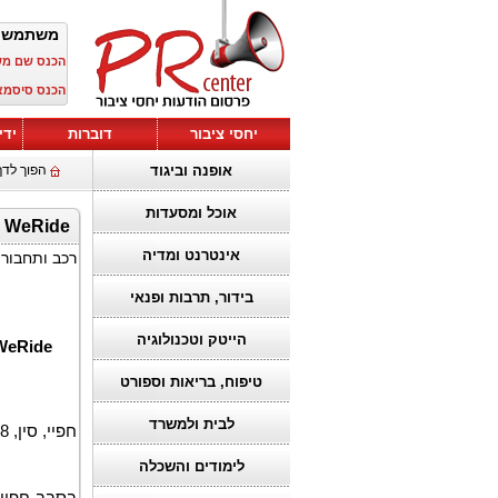
משתמש 
הכנס שם מ
הכנס סיסמא
יחסי ציבור
דוברות
ידי
אופנה וביגוד
הפוך לדף
אוכל ומסעדות
WeRide משיגה שיא של חמישה ניצחונות רצופים בתחרות הנהיגה החכמה העירונית בסין
אינטרנט ומדיה
רכב ותחבור
בידור, תרבות ופנאי
הייטק וטכנולוגיה
טיפוח, בריאות וספורט
לבית ולמשרד
חפיי, סין, 18 במאי 2026 (GLOBE NEWSWIRE) –
לימודים והשכלה