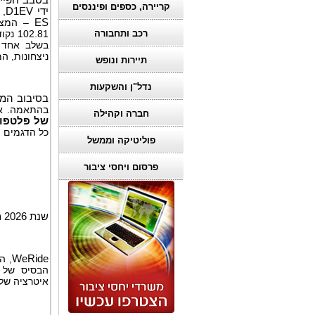
בסבב חפיי 
קריירה, כספים ופיננסים
ידי
D1EV
, 
ES
– המצוי
רכב ותחבורה
102.81 נקודות, והגדילה את מאזנה של
בשלב אחד
ניצחונות, המ
תיירות ונופש
נדל"ן והשקעות
בסיבוב המק
בהתאמה. אי
חברה וקהילה
של
פלטפו
כל הדגמים ה
פוליטיקה וממשל
פרסום ויחסי ציבור
שנת 2026 מסמנת שנה מרכזית לפריסה רחבת היקף של פתרונות
WeRide
, ה
הבסיס של 
איטרציה של 