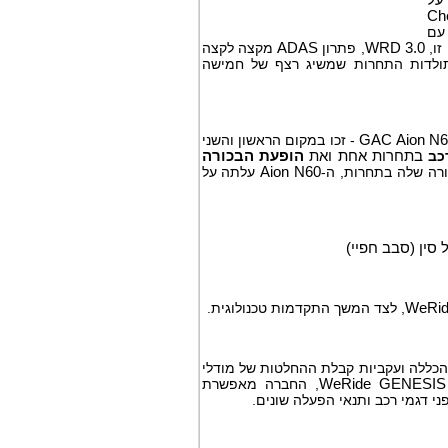
על
Ch
ם
זו,
WRD 3.0
, פתרון
ADAS
מקצה לקצה
תולדות התחרות שמשיג רצף של חמישה
GAC Aion N
- זכו במקום הראשון והשני
כב
בתחרות אחת ואת
הופעת הבכורה
כורה שלה בתחרות, ה-
Aion N60
עלתה על
סין (סבב חפיי)
WeRid
, לצד המשך התקדמות טכנולוגית.
הכללה ועקביות קבלת ההחלטות של מודלי
WeRide GENESIS
, החברה מאפשרת
ני דגמי רכב ותנאי הפעלה שונים.