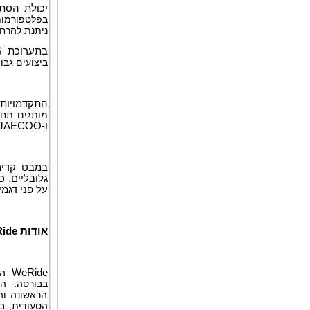
יכולת הסתג
בפלטפורמות
ניתנת להרחב
בתערוכת
6
ביצועים גב
התקדמויות ט
מותגים תח
ו-
JAECOO
במבט קדי
גלובליים, 
על פני דגמ
אודות
ide
WeRide
היא
הראשונה והי
הסעודית, ב