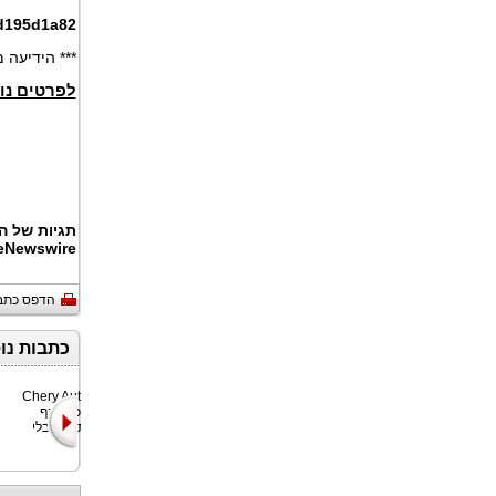
d195d1a82
*** הידיעה
לפרטים נו
תגיות של ה
eNewswire
הדפס כתב
כתבות נו
קבוצת CSL
חברת Chery Auto
("CSL"), מובילה
הודיעה כי היקף
עולמית בשירותי
המכירות הגלובלי
תובלה ימי
המצ