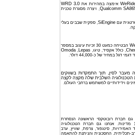
WeRid
אימצה במהירות את
WRD 3.0
Qualcomm SA86
, ויצרה מסגרת טכנית
טרטגית עם
SiEngine
, ספקית שבבים בעלי
ה.
We
הבטיחה כמעט 30 זכיות עיצוב במספר
Che
, כולל אקסיד, טיגו,
Lepas
,
Omoda
 מעבר לסין, תוך התמקדות בשווקים
ת הטכנולוגיה השלבית שלה מקצה לקצה
נים וידידותיים למשתמש ברחבי העולם.
 גם חברת רובוטקסי הראשונה הנסחרת
בבורסה. הרכבים האוטונומיים שלנו נבדקו או הופעלו בלמעלה מ-40 ערים ב-12 מדינות. אנחנו גם חברת הטכנולוגיה
 האמירויות, סינגפור, צרפת, שוויץ, ערב
-תכליתית, החסכונית והניתנת להתאמה