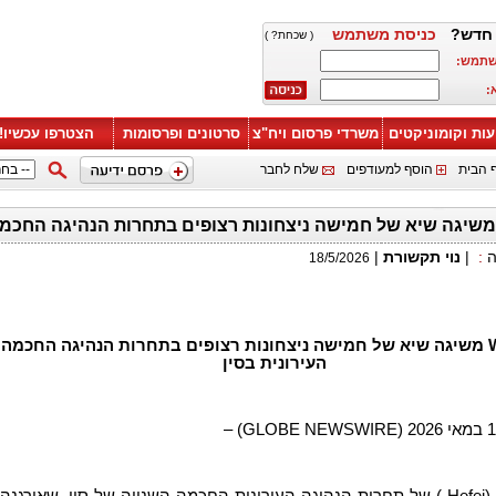
חדש?
כניסת משתמש
( שכחת? )
שתמש:
:
עות וקומוניקטים
משרדי פרסום ויח"צ
סרטונים ופרסומות
הצטרפו עכשיו!
 הבית
הוסף למעודפים
שלח לחבר
ה
:
|
נוי תקשורת
|
18/5/2026
WeRide משיגה שיא של חמישה ניצחונות רצופים בתחרות הנהיגה החכמה
העירונית בסין