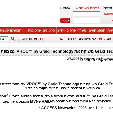
חדש?
כניסת משתמש
( שכחת? )
שתמש:
:
עות וקומוניקטים
משרדי פרסום ויח"צ
סרטונים ופרסומות
הצטרפו עכשיו!
 הבית
הוסף למעודפים
שלח לחבר
וגיה
:
|
נוי תקשורת
|
2/6/2026
וד מקורי ברובד 1
Graid T
משיקה את
VROC™ by Graid Technology
עם מפת דרכים 
24 חודשים ותמיכה ביצרניות ציוד מקורי ברובד 1
®
VROC™ by Graid Te
מביאה פיתוח פעיל, תמיכה בפלטפורמת
6
eon
,
ושדרוגים ללא עלות לבסיס המורכב מ-
MVNe RAID
המבוסס על מעבדי
ה, 1 ביוני 2026,
ACCESS Newswire
: