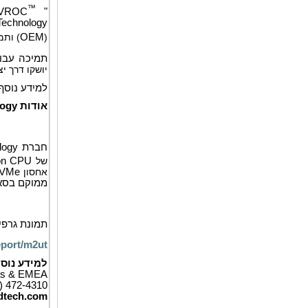
™
VROC
"
Technology
(
OEM
) ות
תמיכה עבו
יושקו דרך יצ
למידע נוסף בקרו ב-Computex טייפ
אודות
logy
חברת
logy
של
 on CPU
אחסון
VMe
ממוקם בסאני
תמונת גרפי
report/m2ut
למידע נוסף
cas & EMEA
) 472-4310
dtech.com