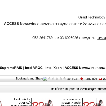
Graid Technology 
 מופצת בעולם על ידי חברת התקשורת הבינלאומית
ACCESS Newswire
ספים
: נוי תקשורת 03-6026026 זהר 052-2641769
מאמר:
ACCESS Newswire
|
Intel Xeon
|
Intel VROC
|
SupremeRAID
ה
שלח לחבר
דרג ידיעה
ספות בקטגוריה הייטק וטכנולוגיה
חברת החדשנות
Lantronix Inc.
Napster, המניעה
לנטרוניקס