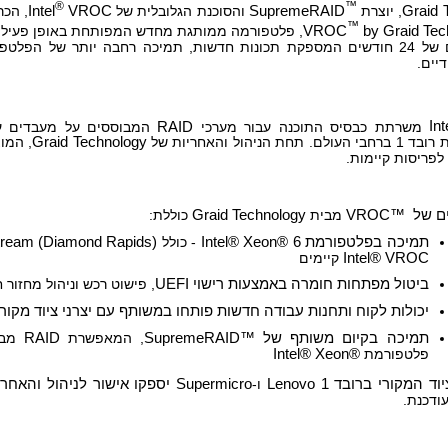
®
™
Graid 
, יוצרת
SupremeRAID
והסוכנת הגלובלית של
VROC
Intel
, הכר
™
by Graid Tec
VROC
, פלטפורמה ממותגת מחדש המפותחת באופן פעיל 
מפת דרכים של 24 חודשים המספקת תכונות חדשות, תמיכה רחבה יותר של ה
דיים.
Int
משרתת כבסיס התוכנה עבור מערכי
RAID
המבוססים על מעבדים עב
ת הניהול והאחריות של
Graid Technology
, המו
פריסות קיימות.
ם של
VROC™
מבית
Graid Technology
כוללת:
תמיכה בפלטפורמת
Intel® Xeon® 6
- כולל
ream (Diamond Rapids)
Intel® VROC
קיימים
ביטול מפתחות חומרה באמצעות רישוי
UEFI
, פישוט רכש וניהול מחזור ח
יכולות לקוח ותחנות עבודה חדשות פותחו במשותף עם יצרני ציוד מקורי 
תמיכה בקיום משותף של
SupremeRAID™
, המאפשרת
RAID
מבו
פלטפורמת
Intel® Xeon®
וד המקורי ברובד 1
Lenovo
ו-
Supermicro
יספקו אישור לניהול והאחר
ודכנת.