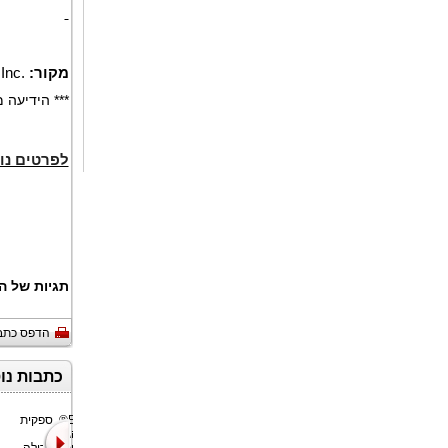
מקור:
Inc.
*** הידיעה
לפרטים נו
תגיות של ה
הדפס כתב
כתבות נו
QualityKiosk
ExaGrid®, ספקית
Technologies,
אחסון הגיבוי