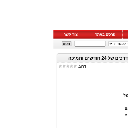
פרסם באתר
צור קשר
Graid Technology משיקה את VROC™ by Graid Technology עם מפת דרכים של 24 חודשים ותמיכה
דרוג:
של
X
ם