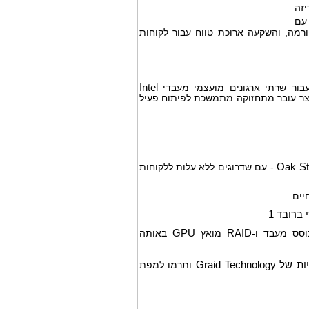
יזה
עם
פלטפורמה, והשקעה ארוכת טווח עבור לקוחות
ור שרתי ארגונים מועצמי מעבדי
Intel
צר עובר מתחזוקה מתמשכת לפיתוח פעיל
Oak St
- עם שדרוגים ללא עלות ללקוחות
יים
ברובד 1
סס מעבד ו-
RAID
מואץ
GPU
באותה
יות של
Graid Technology
ותרמו למפת