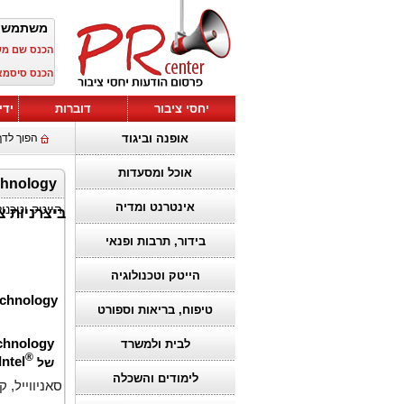
משתמש 
הכנס שם מ
הכנס סיסמא
יחסי ציבור
דוברות
ידי
אופנה וביגוד
הפוך לדף
אוכל ומסעדות
אינטרנט ומדיה
הייטק וטכנול
ביצרניות צי
בידור, תרבות ופנאי
הייטק וטכנולוגיה
echnology
טיפוח, בריאות וספורט
chnology
לבית ולמשרד
®
של
Intel
לימודים והשכלה
סאניווייל, קליפורני