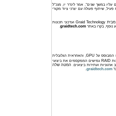
 עליו במשך שנים", אמר לינדר יו, מנכ"ל
עיל, שיתוף פעולה עם יצרני ציוד מקורי
מבית
Graid Technology
ועדכוני תכונות
.
graidtech.com
 המבוסס על
GPU
, והאחראית הגלובלית
ות
RAID
גמישים הממקסמים את ביצועי
ארגוניות ועתירות ביצועים.
המטה שלה
תר
graidtech.com
.