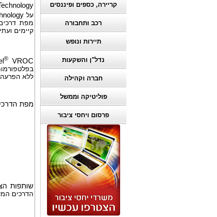
קריירה, כספים ופיננסים
Technology
על
hnology
רכב ותחבורה
קיימים ועתי
תיירות ונופש
®
נדל"ן והשקעות
el
VROC
בפלטפורמות רובד 1 ברחבי העולם. תח
ללא הפרעה ל
חברה וקהילה
פוליטיקה וממשל
מפת הדרכי
פרסום ויחסי ציבור
שותפות הצי
הדרכים המע