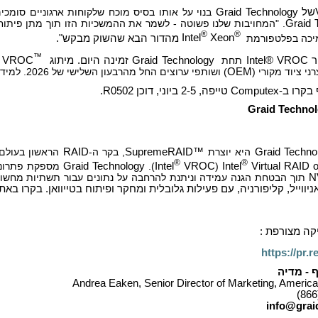
של
Graid Technology
בנוי על אותו בסיס מוכח שלקוחות ארגוניים סומכים
Graid 
. "המחויבות שלנו פשוטה - לשמר את ההמשכיות הזו תוך מתן פיתוח פ
®
®
מיכה בפלטפורמת
Xeon
Intel
מהדור הבא שהשוק מבקש".
™
ר
Intel® VROC
תחת
Graid Technology
זמינה היום. מיתוג
VROC
רני ציוד מקורי (
OEM
) ושותפי ערוצים החל מהרבעון השלישי של 2026. למידע נוסף, בקרו באתר
ה, 2-5 ביוני, דוכן R0502.
Graid Techno
Graid Techno
היא יוצרת
SupremeRAID™
, בקר ה-
RAID
הראשון בעולם
®
®
Virtual RAID
Intel
(
VROC
Intel
).
Graid Technology
מספקת פתרונ
N
תוך הבטחת הגנה עמידה וניתנת להרחבה על נתונים עבור תשתיות מחשוב 
ווייל, קליפורניה, עם פעילות גלובלית ומחקר ופיתוח בטייוואן. בקרו בא
קה מצורפת :
https://pr.
 - מדיה
Andrea Eaken, Senior Director of Marketing, Ameri
(866
info@grai