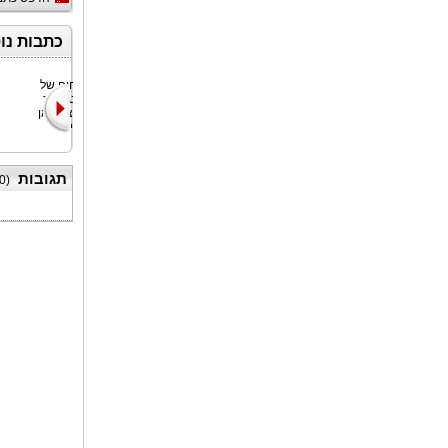
כתבות נו
בתוך ניחוח של
משחה טבעית
וכותנה, צ'ין ראן
יושבת לי
תגובות
0
(