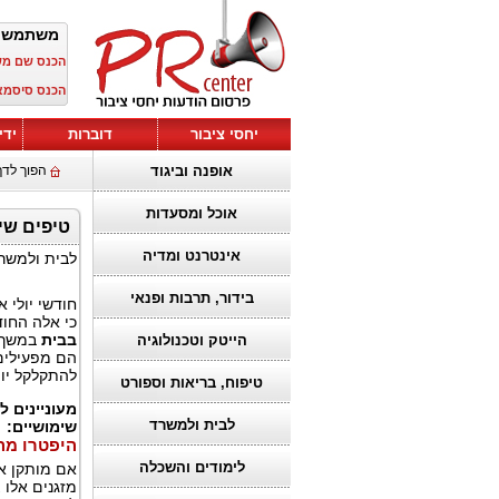
משתמש 
הכנס שם מ
הכנס סיסמא
יחסי ציבור
דוברות
ידי
אופנה וביגוד
הפוך לדף
אוכל ומסעדות
טיפים שימ
אינטרנט ומדיה
לבית ולמשר
בידור, תרבות ופנאי
חודשי יולי
כי אלה החו
בבית
במשך ר
הייטק וטכנולוגיה
הם מפעילים 
להתקלקל יות
טיפוח, בריאות וספורט
מעוניינים 
לבית ולמשרד
שימושיים:
היפטרו מה
לימודים והשכלה
אם מותקן א
מזגנים אלו