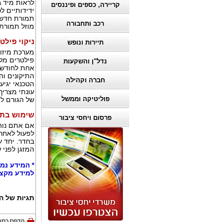
לראות מיד 
קריירה, כספים ופיננסים
ידידותיים ל
תמורת חדש.
רכב ותחבורה
מוזל תמורת 
ניקוי פילט
תיירות ונופש
מערכת מיזוג
פילטרים מלו
נדל"ן והשקעות
אחת לחודש ו
התיקונים וה
חברה וקהילה
הטכנאי יגיע
עונתי מצריך
פוליטיקה וממשל
של הגורם לה
שימוש בתוכ
פרסום ויחסי ציבור
אם אתם נוהג
לפעול לאחר 
בחדר. יחד 
המזגן לפני 
* המידע נמ
למידע מקצועי נוסף הכנסו
תגיות של ה
הדפס כתב