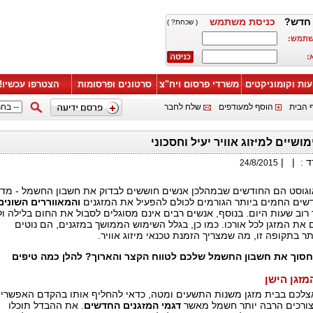
חדש?
כניסת משתמש
( שכחת? )
שתמש:
:
עות וקומוניקטים
משרדי פרסום ויח"צ
סרטונים ופרסומות
הצטרפו עכשיו!
 הבית
הוסף למעודפים
שלח לחבר
ושיים למיזוג אוויר יעיל וחסכוני
ד
:
|
|
24/8/2015
 אוגוסט הם החודשים שבמהלכן אנשים חוששים לבדוק את חשבון החשמל - מדו
דשים החמים ביותר הגורמים לכולם להפעיל את המזגנים
והמאווררים השונים
וב שעות היום. בנוסף, אנשים רבים אינם מסוגלים לסבול את החום בלילה ול
את המזגן לכל אורכו. כמו כן, בגלל השימוש הממושך במזגנים, הם נוטים
ר בתקופה זו, מה שמצריך הזמנת טכנאי מיזוג אוויר.
לחסוך את חשבון החשמל שלכם לטווח הקצר והארוך? להלן כמה טיפים
מזגן הישן
צלכם בבית מזגן משנות התשעים ומטה, כדאי להחליף אותו בהקדם האפשרי.
 צורכים הרבה יותר חשמל מאשר
דגמי המזגנים החדשים
. את ההבדל תוכלו