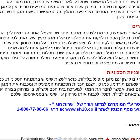
בחשבונית החשמל הראשונה שתקבלו לאחר השימוש. כמו כן, הם מאוד לא
סביבה בעקבות סיבה זו. כמו כן עקבו אחר פרסומים המציעים טרייד אין למזגן 
 משרד האנרגיה מסבסד מידי פעם תהליך זה המאפשר רכישת מזגן חדש במח
גריטת הישן.
רים
 אוויר מאומצת, גורמת לצריכה מרובה יותר של חשמל. אחד הגורמים לכך הו
כלכים. לכן הקפידו לנקות את הפילטרים של המזגן בקיץ. עשו זאת, לכל הפחו
לא רק כאשר נדלקת נורה לביצוע פעולה זו. כמו כן, על מנת לחסוך את עלות
יווצרות תקלות חמורות, כדאי להזמין טיפול עונתי למזגן אחת לכמה שנים.
 לביתכם כדי לטפל במערכת ולבדוק האם ישנם תקלות בהתהוות. אומנם טיפו
 תשלום, אבל הוא עלול להשתלם במקרה ונמנעת תקלה חמורה ע"י גילוי מוקד
. טיפול זה מתבצע לרוב בסתיו או באביב.
ניות חסכוניות
ים לישון עם מזגן מופעל בלילות, כדאי לעשות שימוש בתוכניות חסכוניות. כמ
שאתם תירדמו. כמו כן, ישנם תכניות חסכוניות המפעילות ומכבות את המזגן 
עם זאת, אפשר לחבר את המזגן למערכת בית חכם ולשלוט בו מרחוק בצורה י
שיצאתם לבילוי, תוכלו לכבות אותו מרחוק ע"י שימוש בסמארטפון שלכם.
סר ע"י
המומחים למיזוג אוויר של "שרות הוגן"
-
 לאתר www.sh10.co.il או חייגו 1-800-77-88-66
מאמר:
ה
שלח לחבר
דרג ידיעה