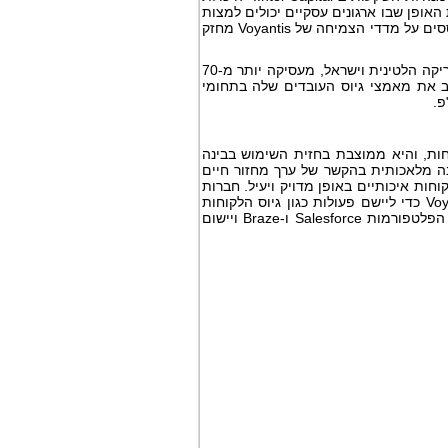
את האופן שבו ארגונים עסקיים יכולים למצות
את ערך הלקוחות. האופן שבו לקוחות של החברה מספקים להנהלות שלהם דוחות שמבוססים על מדדי הצמיחה של Voyantis מחזק
Voyantis מפעילה משרדים בארצות הברית, באזור אירופה, המזרח התיכון ואפריקה, אמריקה הלטינית וישראל, מעסיקה יותר מ-70
ב את מאמצי גיוס העובדים שלה בתחומי
לקוחות, והיא ממוצבת בחזית השימוש בבינה
נה מלאכותית בהקשר של ערך מחזור חיים
ס, לטפח ולשמר לקוחות איכותיים באופן מדויק ויעיל. חברות
כגון Miro, ‏Rappi ו-MoneyLion מסתמכות על פלטפורמת הבינה המלאכותית של Voyantis כדי ליישם פעולות כגון גיוס הלקוחות
הנכונים ב-Google וב-Meta באופן אוטומטי, תוך הקצאת הטבות ללקוחות הנכונות דרך הפלטפורמות Salesforce ו-Braze ויישום