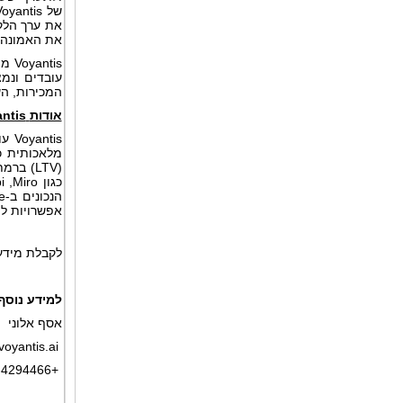
את האמונה ש
עובדים ונמ
המכירות, השיווק וה
אודות
ntis
tis
מלאכותית כ
אפשרויות לה
לקבלת מידע נוסף, בק
למידע נוסף 
אסף אלוני
oyantis.ai
‏+972-54-4294466