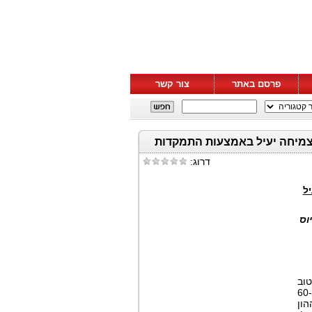
פרסם באתר
צור קשר
 לתהליכי צמיחה יעיל באמצעות התמקדות
דרוג:
יל
וס
טוב
של מחזור חיים, הכריזה על גיוס של 41 מיליון דולר, שמגדיל את סך הגיוסים של החברה ל-60
ות וההון