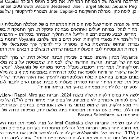
בהשתתפות Square Peg, ‏Target Global, ‏Jibe, ‏Redseed,
Voyan נוסדה על הנחת היסוד שעל פיה היסודות המתפתחים של הכלכלה הגלובלית
ן מחדש, לבצע טרנספורמציה ולייעל את תהליך הצמיחה בכללותו – החברה ה
לגייס, להפעיל ולשמר את 
ודת הניחוש שמיושמת באופן מסורתי כדי להעריך ערך פוטנציאלי של
חיות אוטומטיות לגבי הפעולות הבאות שדרושות בשלבים הבאים ואת התזמון
"הקמנו את Voyantis מכיוון שאנחנו סבורים שבעידן הבינה המלאכותית, יש 
מיחה של חברות. הגישה החדשה שלנו לצמיחה, שמבוססת על בינה מלאכ
בצמיחה ובגיוס לקוחו
יל את שיעורי הרווחיות ולשפר את כלכלית היחידה באמצעות מינוף בינה מלא
כונים עבורם, בהתאם ליכולת הפלטפורמה להעריך את הערך העתידי של לקו
 עסקיים יוכלו ליהנות מצמיחה בת-קיימא, בריאה וחזויה".
משימות של גיוס לקו
רך מסע הלקוח, תוך שימוש בנתוני צד ראשון אנונימיים, בנתונים הצהרתיים
ות הללו, בשילוב עם הנחיות מבוססות בינה מלאכותית, מפיקות סדרה של 
ון Salesforce ו-Braze.
"שיתוף פעולה עם רשימת החברות שלנו ב-l Capital
מה רחבה יותר בשוק: חברות מכל הגדלים מתמקדות בקידום קמפיינים חכ
מחזור החיים (LTV). המיצוב של ‏ Voyantisמעניק לה יכולת לאפש