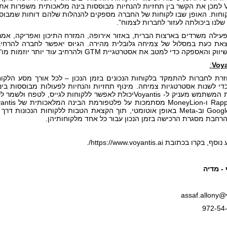
של Voyantis למכן את הקשר בין תחזיות להנחיות מבוססות בינה מלאכותית משפרות 
לנו ביכולתה לעזור לחברות לצמוח".
צאת כעת במסלול של צמיחה גלובלית מהירה. הגיוס יאפשר לחברה להרחי
אספקה כדי למטב את אסטרטגיית GTM ולהרחיב עוד יותר יוזמות מו"פ.
:
Voya
Voyan עוזרת לחברות להתמקד בלקוחות הנכונים בזמן הנכון – לכל אורך מסע ה
די לשנות אסטרטגיות צמיחה. מינוף תחזיות והנחיות לפעולות מבוססות בי
(LTV) ברמת המשתמש מעניק ל- Voyantisיכולת לאפשר ללקוחות לגיי
רחבת מסגרת הרכישה בזמן הנכון עבור כל אחד מלקוחותיהן.
רו בכתובת https://www.voyantis.ai/.
- מדיה
assaf.allony@v