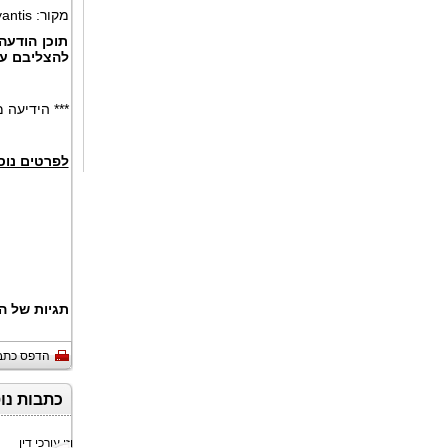
מקור: Voyantis
תוכן הודעה
להצליבם ע
*** הידיעה
לפרטים נוס
תגיות של ה
הדפס כתב
כתבות נו
משרד רוזן עורכי דין
משרד רוזן עורכי דין