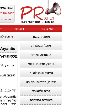
משתמש 
הכנס שם מ
הכנס סיסמא
יחסי ציבור
דוברות
ידי
אופנה וביגוד
הפוך לדף
אוכל ומסעדות
אינטרנט ומדיה
קריירה ועבו
בלקוחות הנ
בידור, תרבות ופנאי
Voyantis
הייטק וטכנולוגיה
סיבוב הגיו
טיפוח, בריאות וספורט
תל אביב, 11 בפברואר 2025, (BUSINESS WIRE):
לבית ולמשרד
tis
לימודים והשכלה