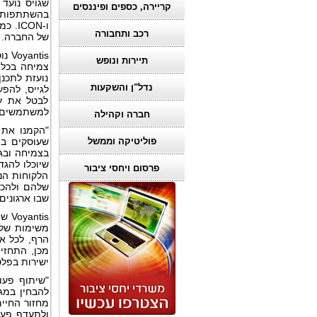
קריירה, כספים ופיננסים
רכב ותחבורה
של החברה.
tis
תיירות ונופש
נועזת לתכנ
נדל"ן והשקעות
לבטל את עב
למשתמשים הנ
חברה וקהילה
פוליטיקה וממשל
שעוסקים בצ
שיוכלו להגד
פרסום ויחסי ציבור
הלקוחות הנ
שבו ארגונים
הרף, לכל או
מכן, התחזי
ישירות בפלטפורמות כג
להבחין במג