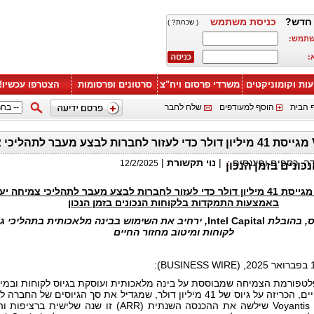
חדש?
כניסת משתמש
( שכחת? )
שתמש:
:
עות וקומוניקטים
משרדי פרסום ויח"צ
סרטונים ופרסומות
הצטרפו עכשיו!
 הבית
הוסף למעודפים
שלח לחבר
Voyantis מגייסת 41 מיליון דולר כדי לעזור לחברות לבצע מעבר
דה, כספים ופיננסים
:
|
נוי תקשורת
|
12/2/2025
כונים בזמן הנכון
מגייסת 41 מיליון דולר כדי לעזור לחברות לבצע מעבר לתהליכי צמיחה יע
באמצעות התמקדות בלקוחות הנכונים בזמן הנכון
ס, בהובלת
Intel Capital
, ירחיב את השימוש בבינה מלאכותית בתהליכי גי
לקוחות ומיטוב מחזור החיים
Voyan, פלטפורמת הצמיחה שמבוססת על בינה מלאכותית ועוסקת בגיוס לקוחות ובמי
מיליון דולר. Voyantis שילשה את ההכנסה השנתית (ARR) זו שנה שלישית ברציפ