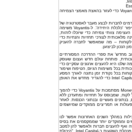
שגויס נועד להרחבה והאצה של הצמיחה המהירה. את סיבוב הגיוס הובילה Intel Capital,
 ‏Alicorn, ‏20Growth, ‏Essential
ו-ICON. כמו כן, ליסה כהן, מנהלת ההשקעות ב-‏Intel Capital, תצטרף לדירקטוריון של Voyantis כדי לעזור בהאצת מאמצי הצמיחה
 גורמים לחברות לבצע מעבר לאסטרטגיה של
צמיחה בכל מחיר לנהלי צמיחה יעילים ואחראים מבחינה פיסקלית, תוך התמקדות בשיפור 'כלכלת היחידה'. ל-Voyantis משימה
עצימה צוותי צמיחה כדי שיוכלו לזהות,
מאגרי הלקוחות האיכותיים ביותר שלהם. Voyantis רותמת בינה מלאכותית לצורכי תחזיות והנחיות כדי
 לקוחות – מה שמאפשר לחברה להעניק
 הנכון לביצוען.
צורך 'לכתוב מחדש' את ספרי ההדרכה המסורתיים
ותית, פותחת עולם חדש ועצום שעוסק
ת", אמר עידו וייסנברג, מנכ"ל ומייסד משותף של Voyantis. "המשימה שלנו היא להעצים ארגונים עסקיים כדי
כותית בכל משימות הגיוס, הטיפוח ושימור
חות בכל נקודת זמן נתונה לאורך המסע
שלהם ולהכפיל את יכולת החיזוי הודות לסדרת פעולות מיטבית. אנחנו גאים לחבור ל-Intel Capital כדי להגדיר מחדש את האופן
Voyantis שילשה את בסיס הלקוחות שלה בשנת 2024. חברות כגון Miro, ‏Rappi ו-MoneyLion מסתמכות על Voyantis כדי להפוך
חות איכותיים לאוטומטיות, על בסיס ערך מחזור חיים (LTV) של כל לקוח, שמבוסס על תחזיות ומתעדכן ללא
, בנתונים מעשיים ובנתוני הכנסות. לאחר
פעולות או תמריצים ממוקדים שמיושמים
Inte על מנת לשפר את רמת היעילות במהלך השנים האחרונות אפשר לנו
מים וממוקדים יותר שממקסמים את בסיס
ר ולמכן את המעבר הזה ואף להעצים חברות ולאפשר להן למטב
ולתעדף פעילויות של גיוס, טיפוח ושימור הלקוחות האיכותיים ביותר", אמרה ליסה כהן, מנהלת השקעות ב-Intel Capital.‏ "היכולת