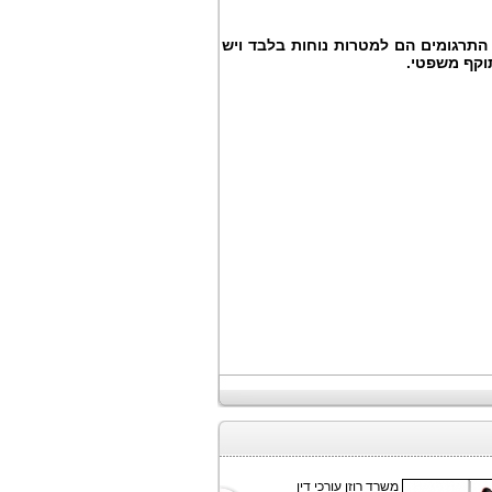
התרגומים הם למטרות נוחות בלבד ויש
וקף משפטי.
משרד רוזן עורכי דין