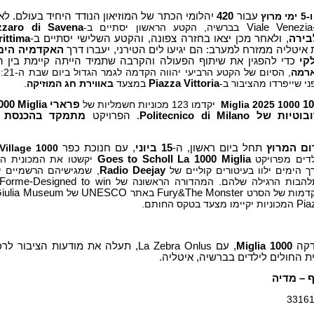
עבור
420
יהלומי הכתר של המוזיאון הנודד היחיד בעולם. ל
Viale Venezia
בברשיה, הקטע הראשון יסתיים ב-
zzaro di Savena
בירה
, ולאחר מכן יצאו בחזרה צפונה, והקטע השלישי יסתיים ב-
ittima
 איטליה ממזרח למערב: הם יגיעו לים הטירני, יעברו דרך
האקדמיה הימי
קי
כדי להפגין את שיתוף הפעולה והקרבה שתמיד הייתה קיימת בין 
רמה
, הסיום של הקטע הרביעי יהווה הקדמה לגמר הגדול ביום שבת ה-21: החל מהצוהריים, יחזרו המכוניות ל-
י שייפרדו מהציבור ב-
Piazza Vittoria
במצעד
באווירת חג המוזיקה
.
10
1000 Miglia 2025
יקדמו 123 מכוניות חשמליות של
פרארי
000 Miglia
ל Politecnico di Milano
. הפרויקט
מתמקד בהכנסת נה
ום המרוץ
תחל ביום ראשון, ה-
15 ביוני
, עם חנוכת כפר
1000 Miglia Village
לדים מפרויקט
La 1000 Miglia
Goes to Scholl
יקשטו את המכונית המ
ך הימים ילוו בעיטורים קוליים של
Radio Deejay
, שמגישיהם הרשמיים ית
להבות הרגילה שלהם. המהדורה הראשונה של
 Forme-Designed to win
קדמות של הסרט
Fury&The Monster
באתר
UNESCO
של
Giulia Museum
Piaz
המכוניות יקיימו מצעד בטקס החותם.
דקה
1000 Miglia
, עם La Zebra Onlus, תעלה את מודעות
ת החולים לילדים בברשיה, איטליה.
 – מדיה