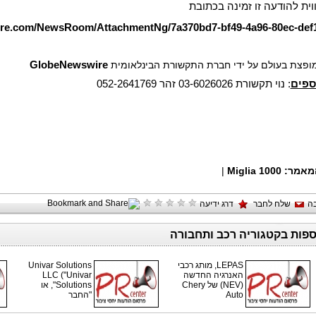
וית להודעה זו זמינה בכתובת
ire.com/NewsRoom/AttachmentNg/7a370bd7-bf49-4a96-80ec-def
 מופצת בעולם על ידי חברת התקשורת הבינלאומית
GlobeNewswire
ספים
: נוי תקשורת 03-6026026 זהר 052-2641769
מאמר:
1000 Miglia
|
ה
שלח לחבר
דרג ידיעה
ספות בקטגוריה רכב ותחבורה
LEPAS, מותג רכבי
Univar Solutions
האנרגיה החדשה
LLC ("Univar
(NEV) של Chery
Solutions", או
Auto
"החבר