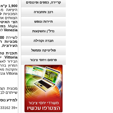
קריירה, כספים ופיננסים
1,900 ק"מ ו-5 ימי מרוץ
היציאה מ-
רכב ותחבורה
המכוניות
ל
הצוותים את
תיירות ונופש
הצי האיטל
Miglia.
בפא
Venezia
לפנ
נדל"ן והשקעות
לשיירת
00
חברה וקהילה
מכוניות רובוטיות ש
העירונית.
פוליטיקה וממשל
תוכנית טר
Vittoria
: י
פרסום ויחסי ציבור
הבידור לאור
המרוץ בהת
והקרנות מו
za Vittoria
מכונית הצ
שייתרם לבי
למידע נוסף
+39 3316133162