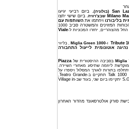
אחר
San La
(בולוניה).
ביום רביעי יגיעו
Milano Mar
שבצ'רוויה
. ביום שישי יחצו
ת בליבורנו
ויחתמו את
השותפות עם
הכוחות המזוינים והמשטרה סביב
1000
Viale
Tribute 1
ו-
1000 Miglia Green
, בליווי
יגה אוטונומית לייעול התחבורה
בסביבה ההיסטורית של
Piazza
וקדשת ליוזמה שתיסע מאחורי השיירה.
חלפו בתורות לאורך המסלול ויספרו על
Talk 1000
תתקיים ב-
Teatro Grande
,
S.
יתקיימו ביום שני, בעוד שב-
Village in
 הציבור לרכישת סורק אולטרסאונד מהדור האחרון