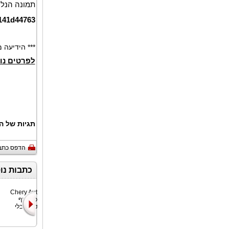
תמונה הנלו
141d44763
*** הידיעה
לפרטים נו
תגיות של ה
הדפס כתב
כתבות נו
קבוצת CSL
חברת Chery Auto
("CSL"), מובילה
הודיעה כי היקף
עולמית בשירותי
המכירות הגלובלי
תובלה ימי
המצ