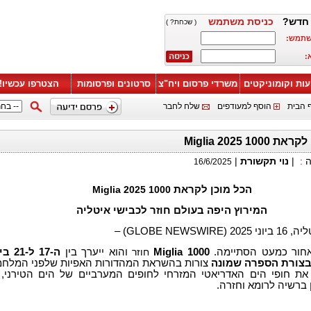
חדש?
כניסת משתמש
( שכחת? )
שתמש:
:
עות וקומוניקטים
משרדי פרסום ויח"צ
סרטונים ופרסומות
הצטרפו עכשיו!
 הבית
הוסף למעודפים
שלח לחבר
100 Miglia 2025
ה
:
|
נוי תקשורת
|
16/6/2025
הכל מוכן לקראת
1000 Miglia 2025
המירוץ היפה בעולם חוזר לכבישי איטליה
GLOBE NEWSWI) –
חור כמעט הסתיימה.
1000
Miglia
חוזר
והוא ייערך
בין
ה-17 ל-21 ביוני
צורת הספרה שמונה
צורות בהשראת המהדורות האפיות שלפני המלחמ
את חופי הים האדריאטי המזרחי לחופים המערביים של הים הטירני, ו
 ברשיה לרומא וחזרה.