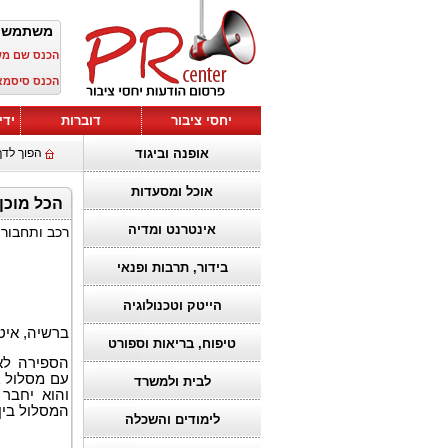
משתמש 
הכנס שם מ
הכנס סיסמא
יחסי ציבור
דוברות
ידי
אופנה וביגוד
הפוך לדף
אוכל ומסעדות
הכל מוכן לקראת 0
אינטרנט ומדיה
רכב ותחבור
בידור, תרבות ופנאי
הייטק וטכנולוגיה
ברשיה, איטליה, 16 ביוני 2025 (RE
טיפוח, בריאות וספורט
הספירה לא
עם מסלול
ב
לבית ולמשרד
והוא יחבר 
המסלול בין
לימודים והשכלה