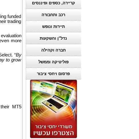
קריירה, כספים ופיננסים
רכב ותחבורה
ding funded
heir trading
תיירות ונופש
 evaluation
נדל"ן והשקעות
o even more
חברה וקהילה
elect. “
By
ay to grow
פוליטיקה וממשל
פרסום ויחסי ציבור
 their MT5