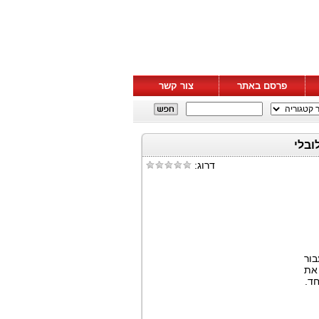
פרסם באתר
צור קשר
דרוג:
בור
. ת
חד