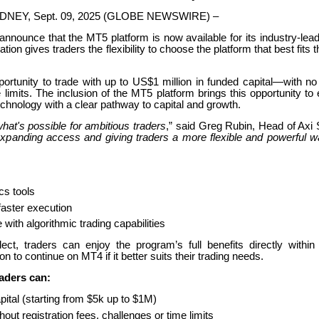
DNEY, Sept. 09, 2025 (GLOBE NEWSWIRE) –
 announce that the MT5 platform is now available for its industry-lea
tion gives traders the flexibility to choose the platform that best fits t
portunity to trade with up to US$1 million in funded capital—with no
limits. The inclusion of the MT5 platform brings this opportunity t
echnology with a clear pathway to capital and growth.
hat's possible for ambitious traders
,” said Greg Rubin, Head of Axi S
expanding access and giving traders a more flexible and powerful w
cs tools
aster execution
e with algorithmic trading capabilities
t, traders can enjoy the program’s full benefits directly within
on to continue on MT4 if it better suits their trading needs.
raders can:
pital (starting from $5k up to $1M)
out registration fees, challenges or time limits