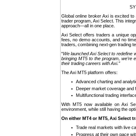
SY
Global online broker Axi is excited to
trader program, Axi Select. This integra
approach—all in one place.
Axi Select offers traders a unique op
fees, no demo accounts, and no time 
traders, combining next-gen trading t
“
We launched Axi Select to redefine w
bringing MT5 to the program, we’re 
their trading careers with Axi.”
The Axi MT5 platform offers:
Advanced charting and analyti
Deeper market coverage and f
Multifunctional trading interfac
With MT5 now available on Axi Selec
environment, while still having the opti
On either MT4 or MT5, Axi Select t
Trade real markets with live ca
Progress at their own pace with