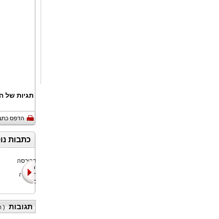
תגיות של :
הדפס כתב
כתבות נו
Moove, חברת
Bitget, הבורסה
הניידות הגלובלית
האוניברסלית
המפתחת את
(UEX) הגדולה
התשתית התפע
בעולם, מצי
תגובות
)
(