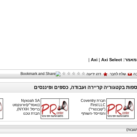
|
Axi
|
Axi Select
המאמר
ה
שלח לחבר
דרג ידיעה
ספות בקטגוריה קריירה ועבודה, כספים ופיננסים
Nyxoah SA
חברת Coventry
(נאסד"ק/יורונקסט
First LLC
("קובנטרי")
בריסל: NYXH),
והמייסד-השותף
חברת טכנו
תגובות