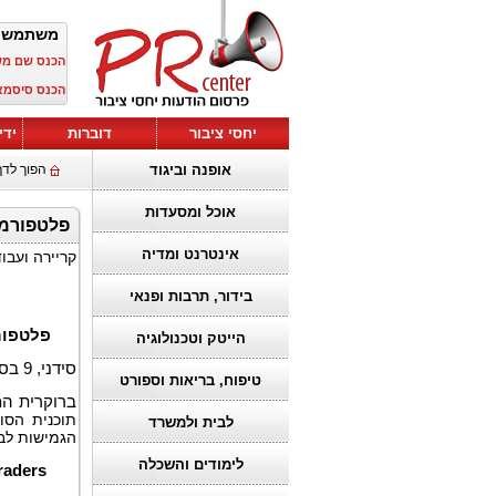
משתמש?
הכנס שם :
הכנס סיסמ:
יחסי ציבור
דוברות
ידי
אופנה וביגוד
הפוך לדף
אוכל ומסעדות
זמינה כעת-Axi Select, ומעצימה יותר סוחרים באופן גלובלי
אינטרנט ומדיה
קריירה ועבו
בידור, תרבות ופנאי
פלטפו
הייטק וטכנולוגיה
סידני, 9 בספטמבר 2025 (GLOBE NEWSWIRE) –
טיפוח, בריאות וספורט
ברוקרית המ
תוכנית הס,
לבית ולמשרד
הגמישות ל.
לימודים והשכלה
raders