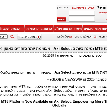
 חדש
כניסת משתמש
( שכחת? )
משתמש
א
עות וקומוניקטים
משרדי פרסום ויח"צ
סרטונים ופרסומות
הצטרפו עכשיו!
 הבית
הוסף למעודפים
שלח לחבר
פלטפורמת MT5  ב
|
נוי תקשורת
|
:
דה, כספים ופיננסים
9/9/2025
, ומעצימה יותר סוחרים באופן גלובלי
Axi Select
זמינה כעת ב-
MT5
רמת
זמינה כעת ע
MT5
כי פלטפורמת
שמחה להודיע ​​
Axi
סחר המקוון הגלובלי
אינטגרציה זו מעניקה לסוחרים א
Axi Select
וחרים מובילת התעשייה שלה
בחור את הפלטפורמה המתאימה ביותר לגישת המסחר שלהם - הכל במקום א
MT5 Platform Now Available on Axi Select, Empowering More T
Globally