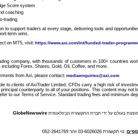
Edge Score system
nd coaching
o-trading
n to support traders at every stage, delivering tools and opportunities
hort-term wins.
ect on MT5, visit:
https://www.axi.com/int/funded-trader-programm
rading company, with thousands of customers in 100+ countries worl
 including Forex, Shares, Gold, Oil, Coffee, and more.
omments from Axi, please contact:
mediaenquiries@axi.com
le to clients of AxiTrader Limited. CFDs carry a high risk of investme
 principal counterparty to all of your positions. This content may not b
 refer to our Terms of Service. Standard trading fees and minimum depo
GlobeNewswire
*** צת בעולם על ידי חברת התקשורת הבינלאומית
ספים
: נוי תקשורת 03-6026026 זהר 052-2641769