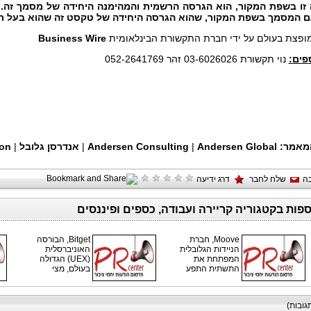
 זו בשפת המקור, הוא הגרסה הרשמית והמהימנה היחידה של מסמך זה. 
ם המסמך בשפת המקור, שהוא הגרסה היחידה של טקסט זה שהוא בעל ת
 מופצת בעולם על ידי חברת התקשורת הבינלאומית
Business Wire
פים:
נוי תקשורת 03-6026026 זהר 052-2641769
מאמר:
Andersen Global
|
Andersen Consulting
|
אנדרסן גלובל
|
eon
ה
שלח לחבר
דרג ידיעה
ספות בקטגוריה קריירה ועבודה, כספים ופיננסים
Moove, חברת
Bitget, הבורסה
הניידות הגלובלית
האוניברסלית
המפתחת את
(UEX) הגדולה
התשתית התפע
בעולם, מצי
גובות)