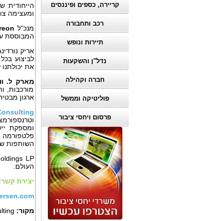
קריירה, כספים ופיננסים
הייחודית ש
ומעצימה צוו
רכב ותחבורה
מנכ"ל
reon
המבוססת על 
תיירות ונופש
אריק נורדינ
לביצוע בכל
נדל"ן והשקעות
את יכולתנו 
חברה וקהילה
מארק ל.
ו
מורכבות, ו
ארגון מבטיח
פוליטיקה וממשל
onsulting
פרסום ויחסי ציבור
וטרנספורמצ
ומספקת ייע
השותפות של
oldings LP
העולם.
יצירת קשר
:
ersen.com
מקור:
lting