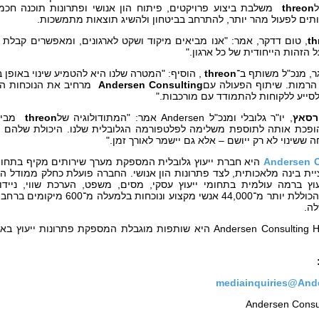
ל
threon
משלבת ביצוע פרויקטים, פיתוח הון אנושי ופתרונות תוכנה חכמ
תים לפעול מהר יותר, להתרחב בביטחון ולהשיג תוצאות מתמשכות.
th
, טום דדקר, אמר: "אנו מביאים מיקוד ושקט לארגונים, ומאפשרים קבלת
הזהות הייחודית של כל ארגון."
גר, מנכ"ל משותף ב־
threon
, הוסיף: "המטרה שלנו היא להטמיע שינוי באופן 
 הרמות. שיתוף הפעולה עם
Andersen Consulting
מרחיב את הנוכחות הגל
לסייע ללקוחות להתמודד עם מורכבות
."
ורסאץ
,
יו
"
ר
גלובלי
ומנכ
"
ל
Andersen
אמר: "המתודולוגיה של
threon
מביא
הופכת אותה לתוספת משלימה לפלטפורמה הגלובלית שלנו. היכולת שלהם 
ה ששינוי לא רק ייושם – אלא גם יישמר לאורך זמן."
Andersen C
היא חברת ייעוץ גלובלית המספקת מערך שירותים מקיף בתחומי
יית בינה מלאכותית, לצד פתרונות הון אנושי. החברה פועלת כחלק ממודל ה
וץ ברמה עולמית בתחומי ייעוץ עסקי, מסים, משפט, הערכת שווי, ניידו
פלטפורמה הכוללת יותר מ־44,000 
ה.
Andersen Consulting H
היא שותפות מוגבלת המספקת פתרונות ייעוץ באמ
mediainquiries@And
Andersen Consu