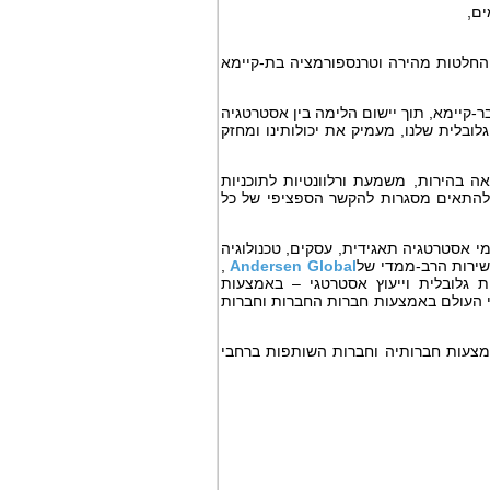
ים,
 החלטות מהירה וטרנספורמציה בת-קיימא
בר-קיימא, תוך יישום הלימה בין אסטרטגיה
ובלית שלנו, מעמיק את יכולותינו ומחזק
ה בהירות, משמעת ורלוונטיות לתוכניות
להתאים מסגרות להקשר הספציפי של כל
 אסטרטגיה תאגידית, עסקים, טכנולוגיה
שירות הרב-ממדי של
Andersen Global
,
ת גלובלית וייעוץ אסטרטגי – באמצעות
אנשי מקצוע ונוכחות בלמעלה מ־600 מיקומים ברחבי העולם באמצעות חברות החברות וחברות
צעות חברותיה וחברות השותפות ברחבי