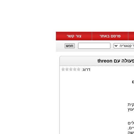
פרסם באתר
צור קשר
דרוג:
ית
עוץ
לים
ם,
ישה