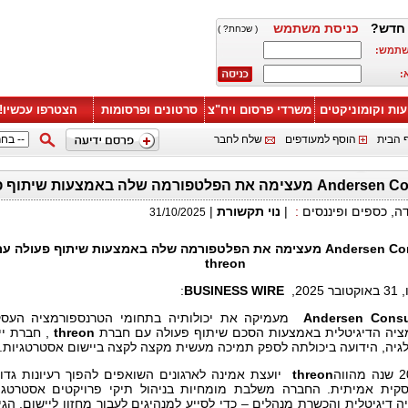
חדש?
כניסת משתמש
( שכחת? )
שתמש:
:
עות וקומוניקטים
משרדי פרסום ויח"צ
סרטונים ופרסומות
הצטרפו עכשיו!
 הבית
הוסף למעודפים
שלח לחבר
ת הפלטפורמה שלה באמצעות שיתוף פעולה עם threon
דה, כספים ופיננסים
:
|
נוי תקשורת
|
31/10/2025
Andersen Co
מעצימה את הפלטפורמה שלה באמצעות שיתוף פעולה עם
threon
202,
BUSINESS WIRE
:
Andersen Consu
מעמיקה את יכולותיה בתחומי הטרנספורמציה העסק
ציה הדיגיטלית באמצעות הסכם שיתוף פעולה עם חברת
threon
, חברת יי
גיה, הידועה ביכולתה לספק תמיכה מעשית מקצה לקצה ביישום אסטרטגיות.
threon
יועצת אמינה לארגונים השואפים להפוך רעיונות גדו
ית אמיתית. החברה משלבת מומחיות בניהול תיקי פרויקטים אסטרטגיי
 דיגיטלית והכשרת מנהלים – כדי לסייע למנהיגים לעבור מחזון ליישום. הג