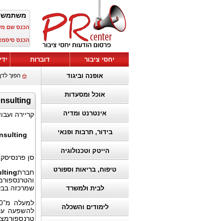
משתמש 
הכנס שם מ
הכנס סיסמא
יחסי ציבור
דוברות
ידי
אופנה וביגוד
הפוך לדף
אוכל ומסעדות
Andersen Consulting מעצימה א
אינטרנט ומדיה
קריירה ועבו
בידור, תרבות ופנאי
nsulting
הייטק וטכנולוגיה
סן פרנסיסקו, 31 באוקטובר 5
טיפוח, בריאות וספורט
חברת
lting
והטרנספורמ
שמרכזה בבל
לבית ולמשרד
למעלה מ־20 שנה מהווה
לימודים והשכלה
להשפעה עסק
טרנספורמציה