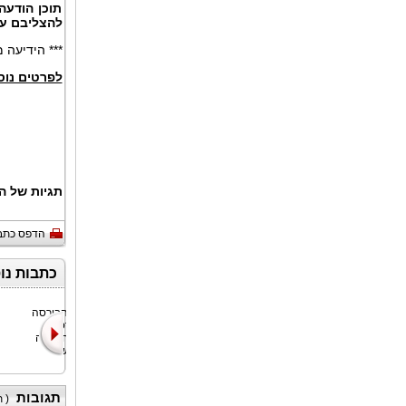
תוכן הודעה
להצליבם ע
*** הידיעה
לפרטים נוס
תגיות של ה
הדפס כתב
כתבות נו
חברת Kleen-Hy-
Bitget, הבורסה
Dro-Gen Inc.
האוניברסלית
("החברה")
(UEX) הגדולה
(CSE:KLN) שמח
בעולם, שדר
תגובות
(
ת