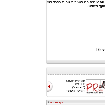
התרגומים הם למטרות נוחות בלבד ויש
וקף משפטי.
|
thr
חברת Coventry
First LLC
("קובנטרי")
והמייסד-השותף
הוסף תגובה