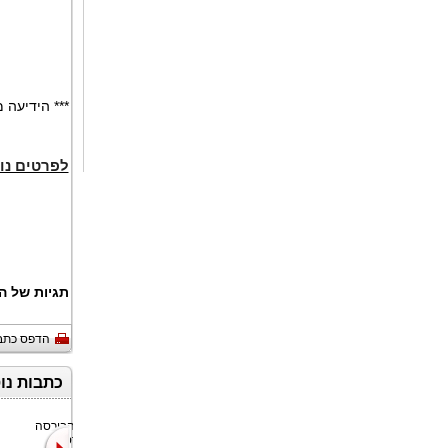
*** הידיעה
לפרטים נו
תגיות של ה
הדפס כתב
כתבות נו
Moove, חברת
Bitget, הבורסה
הניידות הגלובלית
האוניברסלית