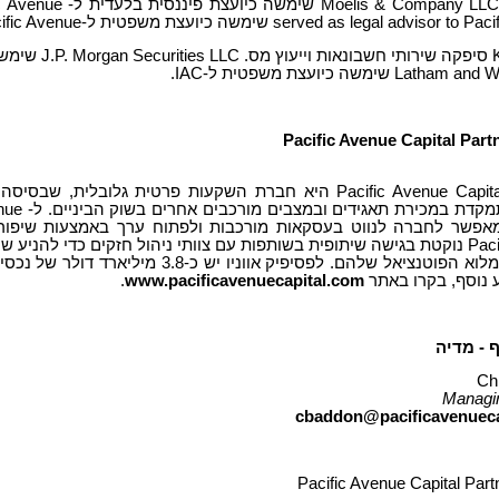
Moelis & Company LL
שימשה כיועצת פיננסית בלעדית ל-
c Avenue
served as legal advisor to Paci
שימשה כיועצת משפטית ל-
ific Avenue
L שימשה כיועצת משפטית ל-IAC.
Pacific Avenue Capital Partners היא חברת השקעות פרטית גלו
מאפשר לחברה לנווט בעסקאות מורכבות ולפתוח ערך באמצעות שיפור 
Pacific Avenue נוקטת בגישה שיתופית בשותפות עם צוותי ניהול חזקים כדי לה
.
www.pacificavenuecapital.com
 - מדיה
Ch
Managin
cbaddon@pacificavenueca
Pacific Avenue Capital Part