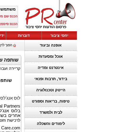
משתמש 
הכנס שם מ
הכנס סיסמא
יחסי ציבור
דוברות
ידי
אופנה וביגוד
הפוך לדף
אוכל ומסעדות
שותפה של Pacific Avenue Capital Partners תרכוש את 
אינטרנט ומדיה
קריירה ועבו
בידור, תרבות ופנאי
שותפה
הייטק וטכנולוגיה
לוס אנג'לס, קליפו
טיפוח, בריאות וספורט
al Partners
בלוס אנג'
לבית ולמשרד
אחרים בשוק
לרכישת
com
לימודים והשכלה
Care.com