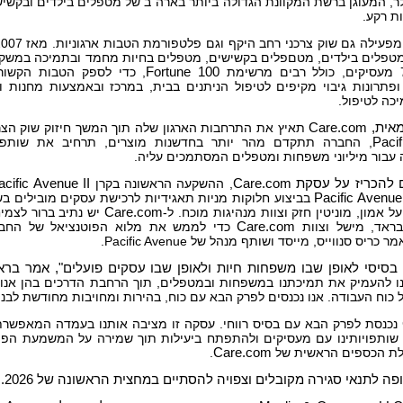
ר, המעוגן ברשת המקוונת הגדולה ביותר בארה"ב של מטפלים בילדים ובקשי
ת רקע.
פעילה גם שוק צרכני רחב היקף וגם פלטפורמת הטבות ארגוניות. מאז 2007, יותר מ-45 מיליון איש פנו ל-
מטפלים בילדים, מטםפלים בקשישים, מטפלים בחיות מחמד ובתמיכה במשק
Fortune 100
, כדי לספק הטבות הקשור
פתרונות גיבוי מקיפים לטיפול הניתנים בבית, במרכז ובאמצעות מחנות ו
כה לטיפול.
אית,
Care.com
תאיץ את התרחבות הארגון שלה תוך המשך חיזוק שוק הצ
Paci
, החברה תתקדם מהר יותר בחדשנות מוצרים, תרחיב את שותפוי
עבור מיליוני משפחות ומטפלים המסתמכים עליה.
ם להכריז על עסקת
Care.com
, ההשקעה הראשונה בקרן
acific Avenue II
Pacific Avenue
בביצוע חלוקות מניות תאגידיות לרכישת עסקים מובילים ב
ל אמון, מוניטין חזק וצוות מנהיגות מוכח. ל-
Care.com
יש נתיב ברור לצמי
ראד, מישל וצוות
Care.com
כדי לממש את מלוא הפוטנציאל של החבר
כריס סנווייס, מייסד ושותף מנהל של Pacific Avenue.
 בסיסי לאופן שבו משפחות חיות ולאופן שבו עסקים פועלים", אמר בראד
 להעמיק את תמיכתנו במשפחות ובמטפלים, תוך הרחבת הדרכים בהן אנו 
 כוח העבודה. אנו נכנסים לפרק הבא עם כוח, בהירות ומחויבות מחודשת לבנ
נכנסת לפרק הבא עם בסיס רווחי. עסקה זו מציבה אותנו בעמדה המאפשרת 
שותפויותינו עם מעסיקים ולהתפתח ביעילות תוך שמירה על המשמעת הפיננ
לת הכספים הראשית של
Care.com
.
ה לתנאי סגירה מקובלים וצפויה להסתיים במחצית הראשונה של 2026.