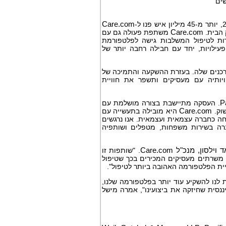
שים
Care.com
 הבית.
Care.com
משתפת פעולה גם עם
ות לטיפול המשלבות גישה לפלטפורמת
פעילויות, יחד עם חבילה רחבה יותר של
רכנים שלה. בעזרת ההשקעה והתמיכה של
ותיה עם מעסיקים ותשפר את חוויית
P
. העסקה מתיישבת בצורה מושלמת עם
שוק.
Care.com
היא מובילה בתעשייה עם
חה כחברה עצמאית ועצמאית. אנו נרגשים
ה בשירות משפחות, מטפלים ושותפיה
 וילסון, מנכ"ל
Care.com
. "שותפות זו
משרתים מעסיקים המכירים בכך שטיפול
יית הפלטפורמה האהובה ביותר לטיפול".
לנו להשקיע עוד יותר בפלטפורמה שלנו,
סית שחיזקה את ביצועינו", אמרה מישל