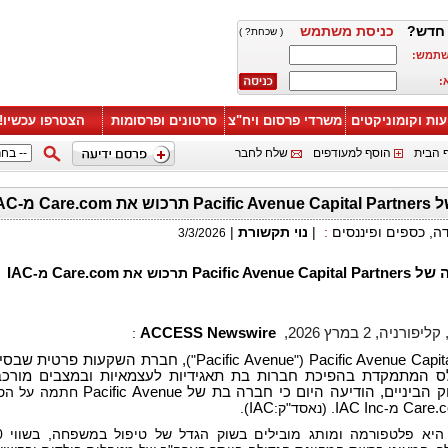
חדש?
כניסת משתמש
( שכחת? )
שתמש:
:
עות וקומוניקטים
משרדי פרסום ויח"צ
סרטונים ופרסומות
הצטרפו עכשיו!
 הבית
הוסף למעודפים
שלח לחבר
Care.com מ-IAC
דה, כספים ופיננסים
:
|
נוי תקשורת
|
3/3/2026
 של
Pacific Avenue Capital Partners
תרכוש את
Care.com
מ-
IAC
רניה, 2 במרץ 2026,
ACCESS Newswire
:
Pacific Avenue Capit
("
Pacific Avenue
")
, חברת השקעות פרטית שבסי
לס המתמקדת בהפיכת חברות בת תאגידיות לעצמאיות ובמצבים מורכב
 הביניים, הודיעה היום כי חברה בת של
Pacific Avenue
חתמה על הס
Care.
מ-
IAC Inc
. (נאסד"ק:
IAC
).
היא פלט