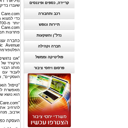
מיליארד דול
קריירה, כספים ופיננסים
שעברו בדיקו
רכב ותחבורה
Care.com
מ
כדי למצוא 
יותר מ-700 מעסיקים, כולל רבים מרשימת
תיירות ונופש
Care.com
ו
פתרונות תמי
נדל"ן והשקעות
כחברה עצמ
fic Avenue
חברה וקהילה
הפלטפורמה 
פוליטיקה וממשל
"אנו נרגשי
הרקורד של
מותג הבנוי ע
פרסום ויחסי ציבור
לעבוד עם ב
העסקיים", אמר 
"טיפול הוא
מאפשרת לנו
הוא נושא של
Care.com
"
להרחיב את 
ארבוב, מנה
העסקה כפופ