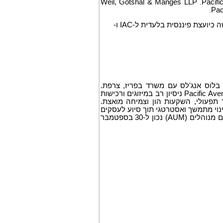
Weil, Gotshal & Manges LLP
.
Pacifi
.
Pac
KPMG LLP סיפקה שירותי חשבונאות וייעוץ מס. J.P. Morgan Securities LLC שימשה כיועצת פיננסית בלעדית ל-IAC ו-
בלית, שבסיסה בלוס אנג'לס עם משרד בפריז, צרפת.
החברה מתמקדת במכירת תאגידים ובמצבים מורכבים אחרים בשוק הביניים. ל- Pacific Avenue ניסיון רב במיזוגים ורכישות
תפעולי, השקעות הון וצמיחה מואצת.
ניע שינוי מתמשך ואסטרטגי תוך סיוע לעסקים
למצות את מלוא הפוטנציאל שלהם. לפסיפיק אווניו יש כ-3.8 מיליארד דולר של נכסים מנוהלים (AUM) נכון ל-30 בספטמבר