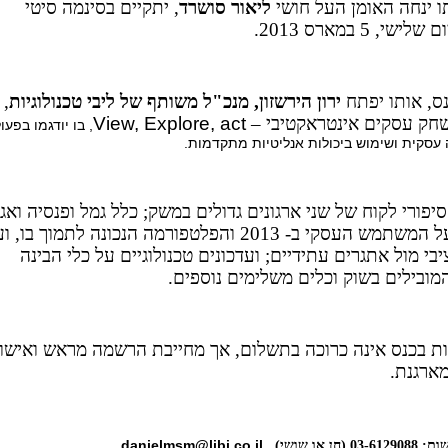
ו ינחה האומן העל חושי
ליאור סושרד
, יתקיים בסינמה סיטי
שי, 5 במארס 2013.
ס, אותו יפתח
ירון הירשזון, מנכ"ל משותף של ליבי טכנולוגיות
,
שחק עסקים אינטראקטיבי –
View, Explore, act
, בו יודגמו בפעו
עסקית ושימוש ביכולות אנליטיות מתקדמות.
סיפורי לקוח של שני ארגונים גדולים במשק; כלל גמל ופנסיה ואגד
הרצאות על המשתמש העסקי ב- 2013 והפלטפורמה הנכונה לתמוך בו, 
יבי מול אתגרים עתידיים; ועדכונים טכנולוגיים על כלי הבינה
ובילים בשוק וכלים משלימים נוספים.
 בכנס אינה כרוכה בתשלום, אך מחייבת הרשמה מראש ואישו
ארגנת.
danielmsm@libi.co.il
חן או שושי),