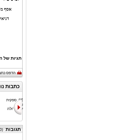
אסף מו
דניאלה ריכטר,
תגיות של ה
הדפס כתב
כתבות נו
QualityKiosk
ExaGrid®, ספקית
Technologies,
אחסון הגיבוי
ספקית מובילה של
העצמאית הגדולה
שירותי
בעולם,
תגובות
0
(