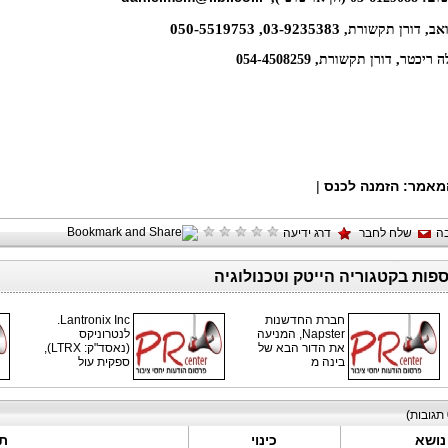
-
5519753
03
-
9235383, 050
אב
,
דורן תקשורת
,
 דורן תקשורת, 054-4508259
מאמר:
הזמנה לכנס
|
ה
שלח לחבר
דרג ידיעה
ספות בקטגוריה הייטק וטכנולוגיה
חברת החדשנות
Lantronix Inc.
Napster, המניעה
לנטרוניקס
את הדור הבא של
(נאסד"ק: LTRX),
בינה מ
ספקית עול
תגובות)
נושא
כינוי
ת