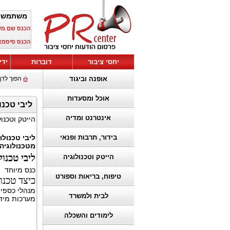
משתמש 
הכנס שם מ
הכנס סיסמא
יחסי ציבור
דוברות
ידי
אופנה וביגוד
הפוך לדף
אוכל ומסעדות
ליבי טכנולו
אינטרנט ומדיה
הייטק וטכנול
בידור, תרבות ופנאי
ליבי טכנולו
מטכנולוגיה
ליבי טכנול
הייטק וטכנולוגיה
כנס מיוחד 
טיפוח, בריאות וספורט
כיצד טכנו
מנהלי כספים
לבית ולמשרד
מערכות מידע
לימודים והשכלה