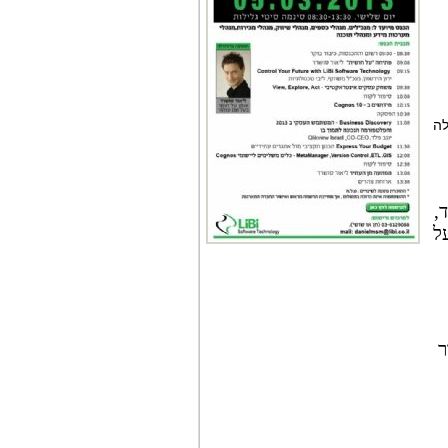
לה
,
ועל
ר