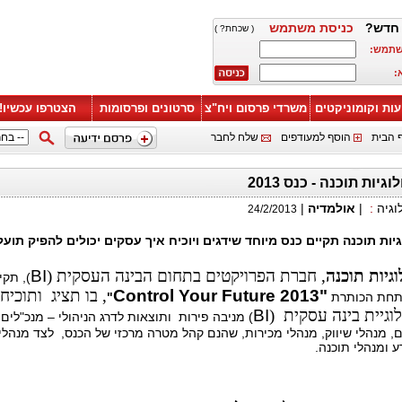
חדש?
כניסת משתמש
( שכחת? )
שתמש:
:
עות וקומוניקטים
משרדי פרסום ויח"צ
סרטונים ופרסומות
הצטרפו עכשיו!
 הבית
הוסף למעודפים
שלח לחבר
גיות תוכנה - כנס 2013
וגיה
:
|
אולמדיה
|
24/2/2013
גיות תוכנה תקיים כנס מיוחד שידגים ויוכיח איך עסקים יכולים להפיק תוע
וגיות תוכנה
, חברת הפרויקטים בתחום הבינה העסקית (
BI
), תקי
Control Your Future 2013"
, בו תציג ותוכיח
תחת הכותרת
"
לוגיית בינה עסקית (
BI
) מניבה פירות ותוצאות לדרג הניהולי – מנכ"לים,
, מנהלי שיווק, מנהלי מכירות, שהנם קהל מטרה מרכזי של הכנס, לצד מנהלי
 ומנהלי תוכנה.