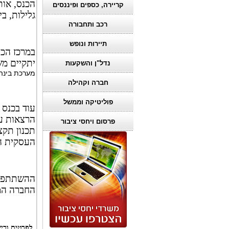
הכנס, אות
קריירה, כספים ופיננסים
גלילות, ביום שלי
רכב ותחבורה
תיירות ונופש
במרכז הכנ
יתקיים מ
נדל"ן והשקעות
מערכת בינה 
חברה וקהילה
פוליטיקה וממשל
עוד בכנס 
פרסום ויחסי ציבור
תכנון תקצ
העסקית המ
ההשתתפות
החברה המ
לפרטים ורישום: 03-6129088 (