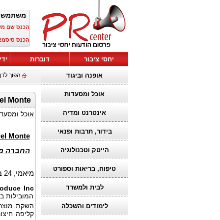
משתמש 
הכנס שם מ
הכנס סיסמא
יחסי ציבור
דוברות
ידי
אופנה וביגוד
הפוך לדף
אוכל ומסעדות
Fresh Del Monte חושפת את  Pineapple
אינטרנט ומדיה
אוכל ומסעד
בידור, תרבות ופנאי
el Monte
הייטק וטכנולוגיה
החברה ממ
טיפוח, בריאות וספורט
מיאמי, 24 בינואר 2024, (
לבית ולמשרד
roduce Inc
המובילות בת
השקת מוצר הא
לימודים והשכלה
קליפה חיצו