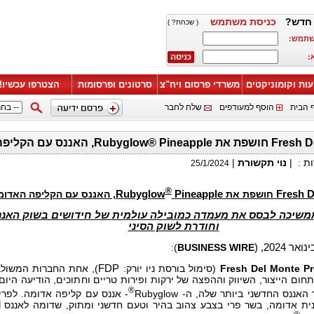
חדש?
כניסת משתמש
( שכחת? )
שתמש:
:
עות וקומוניקטים
משרדי פרסום ויח"צ
סרטונים ופרסומות
הצטרפו עכשיו!
 הבית
הוסף למעודפים
שלח לחבר
Rubyglow®, האננס עם הקליפה האדומה
ות
:
|
נוי תקשורת
|
25/1/2024
®
Fresh D
חושפת את
Pineapple
Rubyglow
, האננס עם הקליפה האדומ
שיכה לבסס את מעמדה כמובילה עולמית של חידושים בשוק האננ
וחודרת לשוק הסיני
):
BUSINESS WIRE
Fresh Del Monte P
(סימול בורסת ניו יורק:
FDP
), אחת החברות המשולב
חום הייצור, השיווק וההפצה של ירקות ופירות טריים וחתוכים, הודיעה היום
®
ננס החדשני ביותר שלה, ה- Rubyglow
- אננס עם קליפה אדומה. לפרי
נית אדומה, בשר פרי בצבע צהוב בהיר וטעם חדשני ומתוק, שדומה לאננס
l