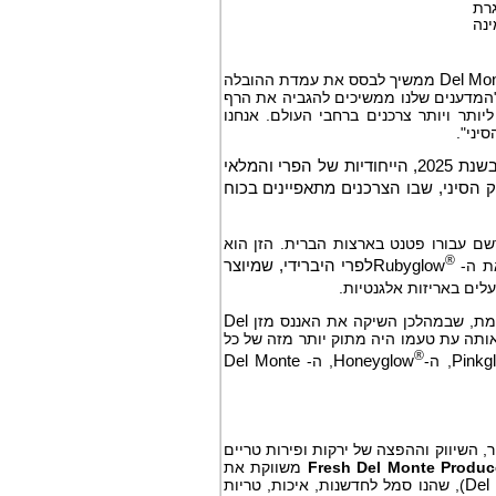
רת
נה
Del Mo
ממשיך לבסס את עמדת ההובלה
"המדענים שלנו ממשיכים להגביה את הרף
יותר ויותר צרכנים ברחבי העולם. אנחנו
יני".
עם זמינות צפויה של 5,000 יחידות אננס ברחבי העולם בשנת 2024 ו-3,000 יחידות בשנת 2025, הייחודיות של הפרי והמלאי
 הסיני, שבו הצרכנים מתאפיינים בכוח
נמשך יותר מ-15 שנה וכבר נרשם עבורו פטנט בארצות הברית. הזן הוא
®
את ה-
Rubyglow
לפרי היברידי, שמיוצר
לים באריזות אלגנטיות.
Del
אותה עת טעמו היה מתוק יותר מזה של כל
®
Pinkg
, ה-
Honeyglow
, ה-
Del Monte
 השיווק וההפצה של ירקות ופירות טריים
Fresh Del Monte Produc
משווקת את
Del
), שהנו סמל לחדשנות, איכות, טריות