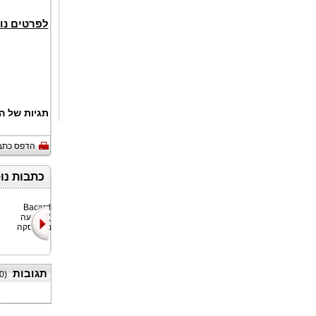
לפרטים נו
תגיות של ה
הדפס כתב
כתבות נו
ArKay
בקרדי (Bacardi
Beverages, יוצרת
Limited) הודיעה
ARKAY Zero
על השלמת עסקה
Proof, גאה להכרי
שהופכ
תגובות
0
(