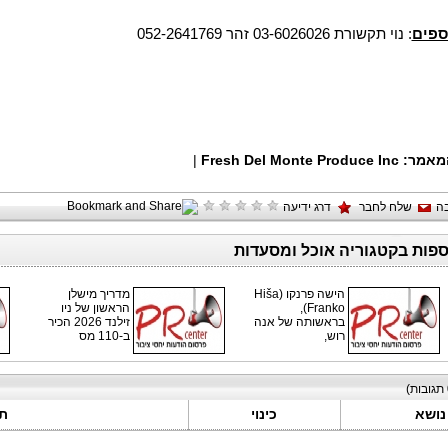
ספים
: נוי תקשורת 03-6026026 זהר 052-2641769
מאמר:
Fresh Del Monte Produce Inc
|
ה
שלח לחבר
דרג ידיעה
ספות בקטגוריה אוכל ומסעדות
הישה פרנקו (Hiša
מדריך מישלן
Franko),
הראשון של ניו
בראשותה של אנה
זילנד 2026 הכיר
רוש,
ב-110 מס
תגובות)
נושא
כינוי
ת