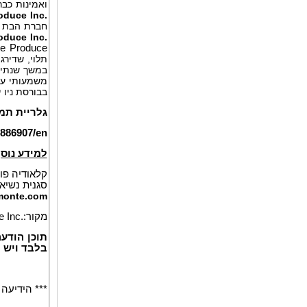
ואמינות כבר יותר מ-135 שנה. בנוסף, החב
oduce Inc.
חברת הבת 
oduce Inc.
te Produce
תלוי, שדירג
במשך שנתיי
משמעותי על 
בבורסת ניו 
גלריית
תמו
886907/en
למידע נוסף
קלאודיה פו
סגנית נשיא
monte.com
מקור:
 Inc.
תוכן הודע
בלבד ויש 
*** הידיעה