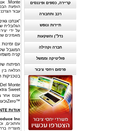
Monte
. אנ
קריירה, כספים ופיננסים
הופעת הבכו
עבור הצרכני
רכב ותחבורה
"אנחנו גאי
תיירות ונופש
הגלובלית של
על ידי יציר
מאמינים שא
נדל"ן והשקעות
חברה וקהילה
המוגבל שלו
קניה משמעו
פוליטיקה וממשל
הפיתוח של 
פרסום ויחסי ציבור
הכלאה בין א
בטכניקות ה
 Del Monte
xtra Sweet
אננס אחר ב
Zero™
וכעת
אודות
FRESH DEL MONTE
roduce Inc
וחתוכים, וכ
מוצריה ברח