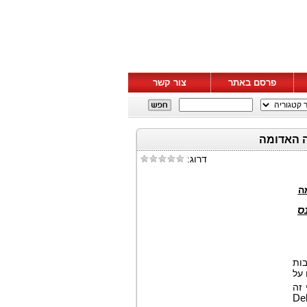
פרסם באתר
צור קשר
דרוג:
ה
ס
ות
 על
 זה
De