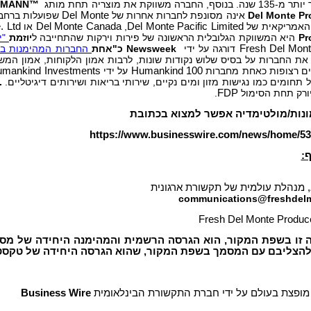
רה משווקת את מוצריה תחת מותג
MANN™
ו
Del Monte Pr
אינה מסונפת לחברות אחרות של
Del Monte
שפועלות ברחבי
האמריקאית של
Del Monte Pacific Limited
,
Del Monte Canada
או
. Ltd
Pr
היא המשווקת הגלובלית הראשונה של פירות וירקות שהתחייבה ל
יוזמת
"י
Fresh Del Mon
דורגה על ידי
Newsweek
כ"אחת
החברות המהימנות בי
 את החברות על בסיס שלוש נקודות שונות, לרבות אמון הלקוחות, אמון המ
ם רצופות כאחת מחברות
Humankind 100
על ידי
mankind Investments
תחומים כמו נגישות מזון ומים נקיים, שירותי בריאות ושירותים דיגיטליים.
.
יורק תחת הסימול
FDP
.
נות/מולטימדיה אפשר למצוא בכתובת
https://www.businesswire.com/news/home/53
:
, מנהלת עולמית של תקשורת ארגונית
communications@freshdel
Fresh Del Monte Produce
ה זו בשפת המקור, הוא הגרסה הרשמית והמהימנה היחידה של מסמ
להצליבם עם המסמך בשפת המקור, שהוא הגרסה היחידה של טקסט 
 מופצת בעולם על ידי חברת התקשורת הבינלאומית
Business Wire