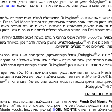
®
נס
Rubyglow
יושק תחילה בסין, לקראת ראש השנה הסיני, וזאת במסג
רה של החברה בשוק המקומי. במדינות אחרות יש כבר
רשימת
המתנה
זמי
ם.
®
ם לחשוף את אננס ה-
Rubyglow
החדש שלנו לעולם. אננס ייחודי זה של
nte
נו בשוק האננס", אומר מוחמד אבו-רזאלש, יו"ר ומנכ"ל
Fresh Del Monte
. 
ת זני אננס חדשים, שמתאפיינים בטעמים ובצבעים מגוונים ונותנים מענה ל
ננס
Del Monte
הוא המוצר המושלם שיצליח לבסס את הנוכחות שלנו בשוק הס
®
 הופכים את ה-
Rubyglow
לפריט נחשק ביותר. הדבר נכון במיוחד בשוק
תי ומעריכים מאוד מוצרים חדשניים.
®
אננס ה-
Rubyglow
, שגדל בקוסטה-ריקה, 
ננס מסורתי לבין אננס המוראדה – שלרוב אינו אכיל – כששילוב זה הופך 
®
כלאה מסורתיות. האננס מזן
Rubyglow
מבשיל בקוסטה ריקה ונמכר ללא ע
Fresh
מובילה את החדשנות בשוק האננס מאז שנות ה-90 של המאה הקודמת, שבמהלכן השיקה את האננס מזן
Monte Gold® E
, שהיה ראשון מסוגו בעולם. האננס היה בעל צבע מוזהב וב
®
שוק. מאז, הושקו במסגרת תוכנית האננס המקיפה של החברה זני ה-
low
®
 ה-
Rubyglow
.
Fresh Del Monte P
.
היא אחת החברות המשולבות המובילות בתחום הייצור,
ן יצרנית ומשווקת מובילה של מזון מוכן באירופה, אפריקה והמזה"ת.
e Inc.
בי העולם תחת המותג
DEL MONTE
®
(ברישיון מאת
 Monte Foods, Inc.