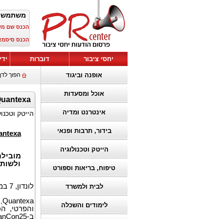
משתמש 
הכנס שם מ
הכנס סיסמא
יחסי ציבור
דוברות
ידי
אופנה וביגוד
הפוך לדף
אוכל ומסעדות
Quantexa משחררת גל של הדור הבא של מודיעין לקבלת החלטות מבוסס בינה מלאכותית
אינטרנט ומדיה
הייטק וטכנול
בידור, תרבות ופנאי
antexa
הייטק וטכנולוגיה
מובילת
ולשותפ
טיפוח, בריאות וספורט
לונדון, 7 במרץ 2025 (GLOBE NEWSWIRE) –
לבית ולמשרד
Quantexa
,
לימודים והשכלה
והפרטי,
הכ
ב-
anCon25