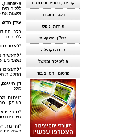
קריירה, כספים ופיננסים
Quantexa
,
ללקוחותיה 
ולשנות את 
רכב ותחבורה
עידן חדש 
תיירות ונופש
בלב החידו
ללקוחות:
נדל"ן והשקעות
*
לאחד נתו
חברה וקהילה
*
להעשיר א
משפיעים על
פוליטיקה וממשל
*
להעצים א
פרסום ויחסי ציבור
החלטות חכמ
דן היגינס
כולל:
*
ניתוח מח
באופק - מה
*
גרפי ידע
סיכונים נסת
*
הזרמת יש
באמצעות הז