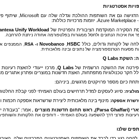
פויות אסטרטגיות
Quantexa הדגישה גם את
וללות:
ת הסקירה המוקדמת הציבורית והפרטית של
antexa Unify Workload
פר את איכות הנתונים ולחסל ממגורות בפלטפורמה אחודה ניתנת להרחבה.
לחה של לקוחות גדולים, כולל
HSBC
,
Novobanco
ו- RSA
ת מסעות הטרנספורמציה של נתונים ובינה מלאכותית.
שקת Q Labs
Q Labs
, מרכז ייעודי להאצת רעיונות 
לל חקר טכנולוגיות מתפתחות, האצת חדשנות במוצרים ופתרון אתגרים מו
ולציה
: סיוע לעסקים למדל תרחישים בעולם האמיתי לפני קבלת החלטות 
שרשרת אספקה
: מינוף בינה מלאכותית ליצירת שרשראות אספקה חכמות וע
רי (
Parsa Ghaffari
)
, ראש תחום חדשנות מוצרים
, אמר: "בעבודה יד
 רעיונות פורצי דרך להשפעה בעולם האמיתי - דוחפים את הלקוחות והשותפי
פים שלנו
לקחה רגע כדי לכבד את השותפים האסטרטגיים המרכזיים שלה. האירו