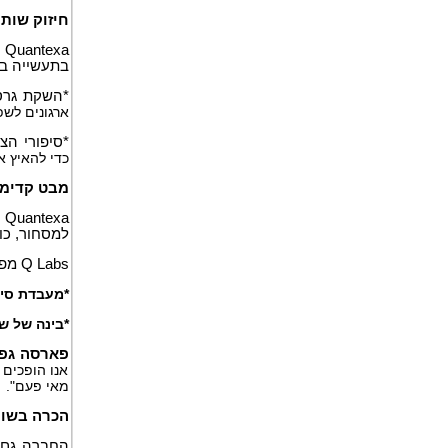
חיזוק שות
בתעשייה ב- Azure Marketplace. יוזמות מרכזיות כ
*השקת גרס
ארגונים לש
*סיפורי הצ
כדי להאיץ א
מבט קדימה: ה
Quantexa פירטה את ההשקה הרשמית של
למסחור, כו
Q Labs מפתחת כיום מספר פרויקטים מרגשים, ביניהם:
*מעבדת סימ
*בינה של 
פארסה גפא
אנו הופכים
מאי פעם".
הכרה בשות
החברה גם 