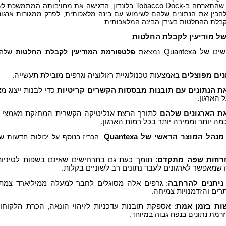
 שהתארחה ב-
Tobacco Dock
בלונדון, הדגישה את מחויבותה המתמשכת לע
להכין את הנתונים שלהם לשימוש עם בינה מלאכותית, לפרק ממגורות ארגונ
קבלת ההחלטות בעידן הבינה המלאכותית.
של מודיעין לקבלת החלטות
שים של
Quantexa
נמצאת
פלטפורמת המודיעין לקבלת החלטות
שלה,
נים מפוצלים
באמצעות טכנולוגיית רזולוציה וגרפים מובילת תעשייה.
ת הנתונים עם תובנות מבססות הקשרים קריטיות
כדי לבנות ייצוג מ
 הארגון.
ת הארגונים שלהם
לתורך הרצת אנליטיקה הקשרית המחזקת מאמצי בי
ה יותר וממירה יותר בכל רמות הארגון.
, מנהל המוצר הראשי של
Quantexa
, הכריז בנוסף על יכולות חדשות 
רוזות שפה מתקדם
: תומך כעת גם בתרחישים שאינם בשפות לטיניות כ
 שמאפשר לארגונים לעבד נתונים רב לשוניים בקלות.
 ניתנים להרחבה
: גרפים אלה מסוגלים לחבר למעלה ממיליארד צמתי
רים והזדמנויות צמיחה.
ות בזמן אמת
: אספקת תובנות עדכניות לזיהוי הונאה, הכרת הלקוחו
רמת נתונים בנפח גבוה במיוחד.