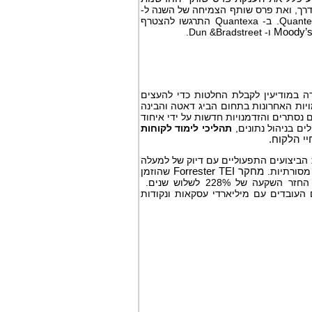
ה פתרונות AI גנרטיביים פורצי דרך, ואת פרס שותף הצמיחה של השנה ל-
KPMG, שמאמציה המשותפים הרחיבו משמעותית את טביעת הרגל הגלובלית של Quantexa. ב- Quantexa התרגשו להצטרף
Moody’
ו- Dun &Bradstreet.
ה במודיעין לקבלת החלטות כדי להעצים
יות האחרונות בתחום הביג דאטה והבינה
 נסתרים והזדמנויות חדשות על ידי איחוד
ם בניהול נתונים,
תהליכי לימוד לקוחות
יי הלקוח.
ביצועים התפעוליים עם דיוק של למעלה
מחקר
Forrester TEI
שהוזמן
עה של 228% לשלוש שנים.
-800 עובדים ואלפי משתמשים העובדים עם מיליארדי עסקאות ונקודות