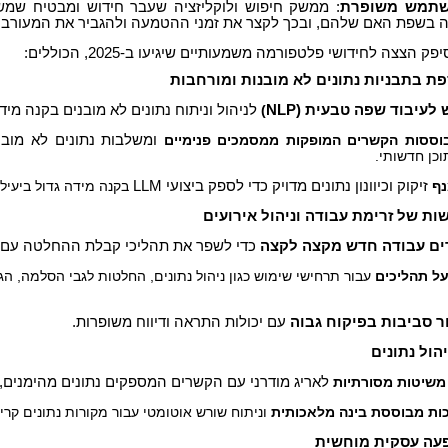
משתמש משופרת
: ממשק חיפוש ולוקליזציה שעבר חידוש ומבטיח שמש
 בשפת האם שלהם, ובכך לקצר את זמני ההטמעה ולהגביר את המעורבו
ק הצצה לחידושי פלטפורמה משמעותיים שיגיעו ב-2025, הכוללים:
פת בתבניות נתונים לא מובנות ומורחבות
 לעיבוד שפה טבעית (
NLP
)
לניהול וניתוח נתונים לא מובנים בקנה מי
בוססות הקשרים המופקות ממסמכים פנימיים
ומשלבות נתונים לא מובנים
תוכן חדשותי.
נף
זיקוק וכיוונון נתונים מדויק כדי לספק ביצועי
LLM
בקנה מידה גדול ביעיל
ות של זרימת עבודה וניהול אירועים
רים עבודה חדש מקצה לקצה
כדי לשפר את תהליכי קבלת ההחלטה עם עק
על תהליכים
עבור תרחישי שימוש כגון ניהול נתונים, החלטות לגבי הסלמה, ה
ר סביבות בפיקוח גבוה
עם יכולות התראה ודיווח משופרות.
הול נתונים
משיטות מסורתיות
לאריג מודרני עם הקשרים המספקים נתונים מהימנים, עד
ות מבוססת בינה מלאכותית
וניתוח שורש אוטומטי עבור מקורות נתונים קריט
עה עסקית מוחשית