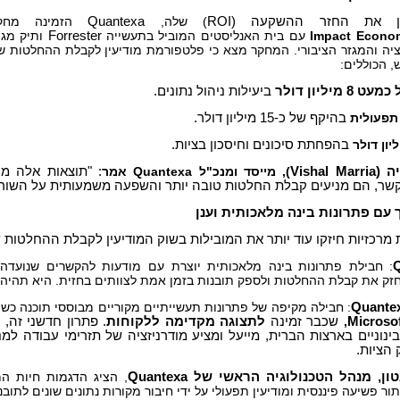
ין את החזר ההשקעה (
ROI
) שלה,
Quantexa
הזמינה מחק
Econo
Impact
עם בית האנליסטים המוביל בתעשייה
Forrester
ותיק מגו
ציה והמגזר הציבורי. המחקר מצא כי פלטפורמת מודיעין לקבלת ההחלטות 
 הכוללים:
 מיליון דולר
ביעילות ניהול נתונים.
 תפעולית
בהיקף של כ-15 מיליון דולר.
בהפחתת סיכונים וחיסכון בציות.
ה (
Vishal Marria
), מייסד ומנכ"ל Quantexa אמר
: "תוצאות אלה מ
קשר, הם מניעים קבלת החלטות טובה יותר והשפעה משמעותית על השור
 עם פתרונות בינה מלאכותית וענן
 מרכזיות חיזקו עוד יותר את המובילות בשוק המודיעין לקבלת ההחלטות
: חבילת פתרונות בינה מלאכותית יוצרת עם מודעות להקשרים שנועדה 
חזק את קבלת ההחלטות ולספק תובנות בזמן אמת לצוותים בחזית. היא תהיה
Quante
: חבילה מקיפה של פתרונות תעשייתיים מקוריים מבוססי תוכנה כ
Microso
,
שכבר זמינה
לתצוגה מקדימה ללקוחות
. פתרון חדשני זה,
בינוניים בארצות הברית, מייעל ומציע מודרניזציה של תזרימי עבודה למ
 הציות.
אטון, מנהל הטכנולוגיה הראשי של
Quantexa
, הציג הדגמות חיות ה
ר פשיעה פיננסית ומודיעין תפעולי על ידי חיבור מקורות נתונים שונים לתוב