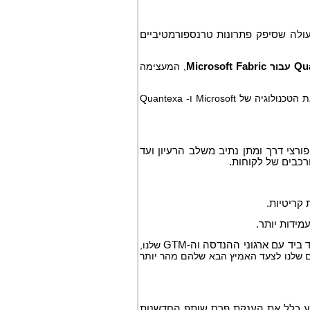
 השותפות ההולכת וגדלה שלה עם Microsoft, שיתוף פעולה שסיפק פתרונות טרנספורמטיביים
Qu
עבור
Microsoft Fabric
, המעצימה
, הממנפים את הטכנולוגיה של Microsoft ו- Quantexa
פורצי דרך ומתן נתיב משלב הרעיון ועד
רכבים של לקוחות.
קריטיות.
מידות יותר.
 ביד עם ארגוני ההנדסה וה-
GTM
שלנו,
ם שלנו לצעד האמיץ הבא שלהם מהר יותר
ע כלל את הענקת פרס שותף החדשנות