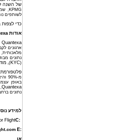
של השנה ל
לשותפים נותני הח
כדי לצפות ב
אודות
exa
Quantexa
ה
ארגונים לק
מלאכותית, 
נתונים מבוד
(
KYC
)
, מוד
פלטפורמת 
מ-90% והיא מציעה מהירות של עד פי 60 במודל ברזולוציה גבוהה יותר מאשר בגישות מסורתיות.
באופן עצמ
Quantexa
נתונים ברחב
למידע נוסף
r Flight
C:
ght.com
E:
או