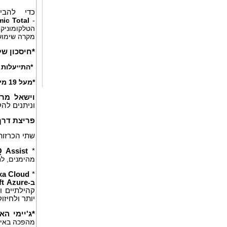
כדי להב
mic
Total
-
הטלקומוניק
מקרה שימוש,
*חיסכון של כמעט 8
*התייעלות
*מעל 19 מיליון דולר
וישאל מרי
וניתנים לה
פריצת דרך
שתי הכרזות
Q Assist
*
מהימנים, ל
xa Cloud
*
ב-
ft Azure
קהילתיים ו
יותר ולחיזוק
*ג'יימי ה
מהפכה באיתו