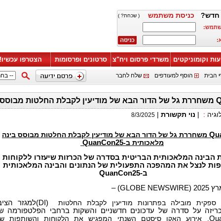
חדש?
כניסת משתמש
( שכחת? )
שתמש:
:
עות וקומוניקטים
משרדי פרסום ויח"צ
סרטונים ופרסומות
הצטרפו עכשיו!
 הבית
הוסף למעודפים
שלח לחבר
 ב-QuanCon25
וגיה
:
|
נוי תקשורת
|
8/3/2025
Qu
משחררת גל של הדור הבא של מודיעין לקבלת החלטות מבוסס בינה
מלאכותית ב-
QuanCon25
 הבינה המלאכותית הבריטית בסדרה של הכרזות שיעזרו ללקוחות
ות לנצל את המהפכה התפעולית של הנתונים והבינה המלאכותית
ב-
QuanCon25
 ספקית מובילה בפתרונות מודיעין לקבלת החלטות
(DI)
למגזר הציבו
ריזה על סדרה של עדכונים חדשניים והשקות ברחבי הפלטפורמה ש
Qu
, אירוע האקו סיסטם השנתי המפגיש את הלקוחות והשותפות של