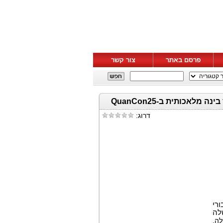
פרסם באתר
צור קשר
דרוג:
רי
לה
ה.