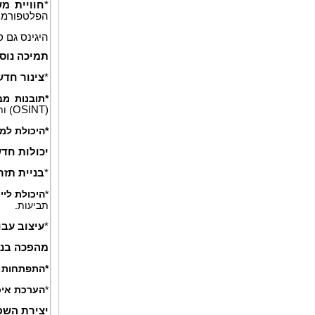
*
חוויית 
הפלטפורמה
היגינס גם סיפ
תמיכה נוס
*
צינור חדש
*תובנות מ
(
OSINT
) ו
*היכולת למ
יכולות חדש
*
בניית תז
*
היכולת ליי
תביעות.
*
עיצוב עבו
מהפכה בני
*התפתחות 
*
הערכת איכ
יצירת השפ