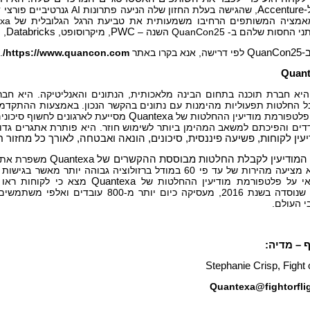
-
Accenture
, שהגישה בעלת החזון שלה הניע
סות שלהם ב- QuanCon25 השנה –
PWC
, מיקרוסופט,
Databricks
,
s
-
QuanCon25
לפי דרישה, אנא בקרו באתר
https://www.quancon.com
/
.
Quant
יא חברת תוכנה בתחום הבינה מלאכותית, הנתונים והאנליטיקה. היא חבר
בל החלטות תפעוליות מהימנות עם נתונים בהקשר הנכון. באמצעות ההתקדמו
פלטפורמת מודיעין ההחלטות של
Quantexa
מסייעת לארגונים לחשוף סיכונים
דים והפיכתם למשאב המהימן ביותר לשימוש חוזר. היא פותרת אתגרים גדולי
יעין לקוחות, פשיעה פיננסית, סיכונים, הונאה ואבטחה, לאורך כל מחזור ח
המודיעין לקבלת החלטות מבוססת ההקשרים של
Quantexa
משפרת את ה
אי על פלטפורמת מודיעין ההחלטות של
Quantexa
מצא כי לקוחות ראו החזר השק
, שנוסדה בשנת 2016, מעסיקה כיום יותר מ
י העולם.
 – מדיה:
Stephanie Crisp, Fight o
Quantexa@fightorfli