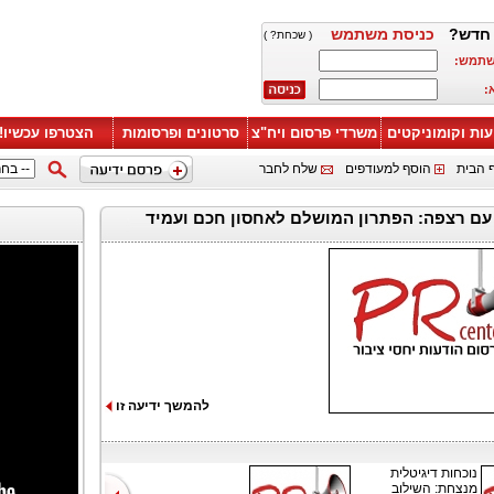
חדש?
כניסת משתמש
( שכחת? )
שתמש:
:
עות וקומוניקטים
משרדי פרסום ויח"צ
סרטונים ופרסומות
הצטרפו עכשיו!
 הבית
הוסף למעודפים
שלח לחבר
 עם רצפה: הפתרון המושלם לאחסון חכם ועמיד
להמשך ידיעה זו
נוכחות דיגיטלית
מנצחת: השילוב