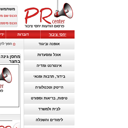
משתמש 
הכנס שם מ
הכנס סיסמא
יחסי ציבור
דוברות
ידי
אופנה וביגוד
הפוך לדף
אוכל ומסעדות
מחסן גינה
בחצר
אינטרנט ומדיה
בידור, תרבות ופנאי
הייטק וטכנולוגיה
טיפוח, בריאות וספורט
לבית ולמשרד
לימודים והשכלה
הבחירה הנכונה
להפוך חזון
ברגעים רגישים:
למציאות: איך