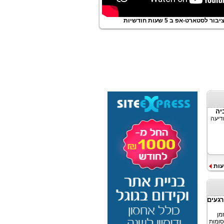
ור לסטארט-אפ ב 5 שעות חודשיות
ודיעה
עות
-MediaScience מצא כי רגעים
בזמן
Me, המראה כי פרסומות