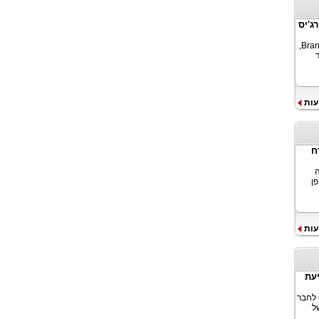
רג'יס
U.S. Polo Assn®, מותג הספורט הגלובלי, בשיתוף פעולה עם Brand Machine Group,
עות
ח
ה
ן
עות
תי מניעת
במסגרת הכנס הבינלאומי לאיידס לשנת 2026, התחייב ארגון Grindr for Equality לחבר