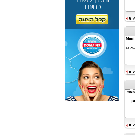
עות
ס הסיום של Media Master
שארג'ה
עות
פעול
CGT מאמר הבוחן
עות