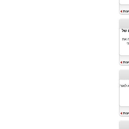
עות
עתידם של
ה את
י
עות
 לאור:
עות