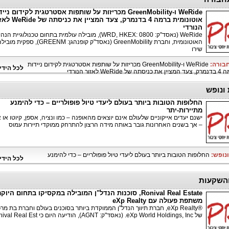
WeRide ו-GreenMobility מכריזות על שותפות אסטרטגית לקידום ניי
אוטונומית ברמה 4 בדנמרק, צעד המציין את 
הנורדי
WeRide (נאסד"ק: WRD, HKEX: 0800), מובילה עולמית בתחום טכנולוגיית ה
האוטונומית, וחברת GreenMobility (נאסד"ק קופנהגן: GREENM),
שירו
חבורה:
WeRide ו-GreenMobility מכריזות על שותפות אסטרטגית לקידום ניידות
לכל הידי
לאזור הנורדי
 ונופש
החלופות הטובות ביותר בעולם ליעדי טיול פופולריים – כדי להימנע
מתיירות-יתר
ישנם יעדים אייקוניים שלעולם אינם יוצאים מהאופנה – כמו ונציה, אספן, קיוטו או א
– אך בשנים האחרונות גובר באותה מידה הרצון להתרחק ממוקדי תיירות עמוס
ונופש:
החלופות הטובות ביותר בעולם ליעדי טיול פופולריים – כדי להימנע
לכל הידי
והשקעות
Ronival Real Estate, סוכנות הנדל"ן המובילה במקסיקו בתחום היוק
משתפת פעולה עם eXp Realty
®eXp Realty, חברת תיווך הנדל"ן הממוקדת ביותר בסוכנים בעולם וחברת בת מר
של eXp World Holdings, Inc. (נאסד"ק: AGNT), הודיעה היום כי Ronival Real Est