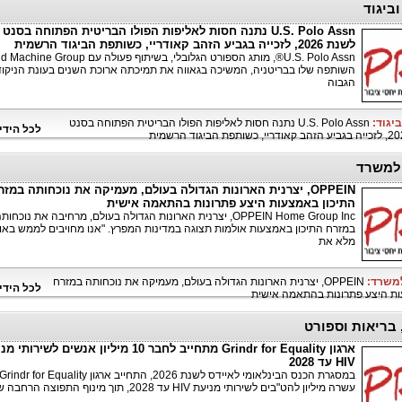
וביגוד
U.S. Polo Assn נתנה חסות לאליפות הפולו הבריטית הפתוחה בסנט 
לשנת 2026, לזכייה בגביע הזהב קאודריי, כשותפת הביגוד הרשמית
השותפה שלו בבריטניה, המשיכה בגאווה את תמיכתה ארוכת השנים בעונת הניקוד
הגבוה
ביגוד:
U.S. Polo Assn נתנה חסות לאליפות הפולו הבריטית הפתוחה בסנט
לכל הידי
למשרד
OPPEIN, יצרנית הארונות הגדולה בעולם, מעמיקה את נוכחותה במזר
התיכון באמצעות היצע פתרונות בהתאמה אישית
OPPEIN Home Group Inc, יצרנית הארונות הגדולה בעולם, מרחיבה את נוכחות
במזרח התיכון באמצעות אולמות תצוגה במדינות המפרץ. "אנו מחויבים לממש באופ
מלא את
למשרד:
OPPEIN, יצרנית הארונות הגדולה בעולם, מעמיקה את נוכחותה במזרח
לכל הידי
ות היצע פתרונות בהתאמה אישית
 בריאות וספורט
ארגון Grindr for Equality מתחייב לחבר 10 מיליון אנשים לשירו
HIV עד 2028
עשרה מיליון להט"בים לשירותי מניעת HIV עד 2028, תוך מינוף התפוצה הרחבה של