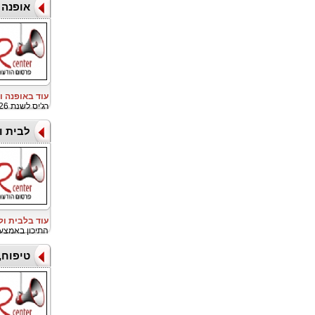
אופנה 
עוד באופנה ו
רג'יס לשנת 2026, לזכייה בגביע הזהב קאודריי, כשותפת הביגוד הרשמית
לבית ו
עוד בלבית ו
התיכון באמצע
טיפוח,