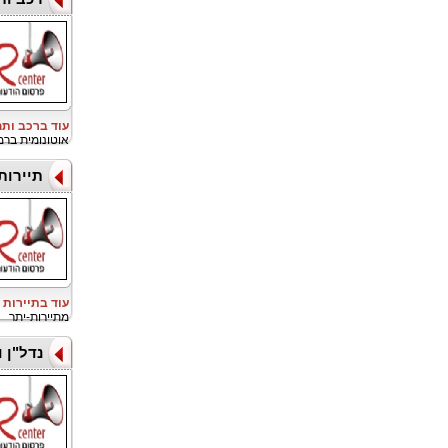
עוד ברכב ות
אוטונומית ברמה 4 בדנמרק, צעד המציין את כניסתה של WeRide 
תיירות
עוד בתיירות 
מתיירות-יתר
נדל"ן 