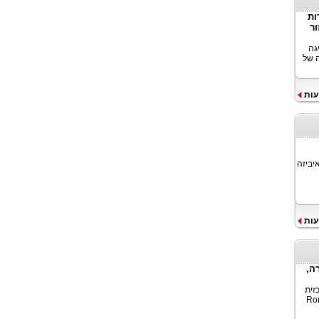
דות
כניסתה של WeRide לאזור
נהיגה
 ספקית מובילה של
עות
יביזה
עות
רה,
כזית