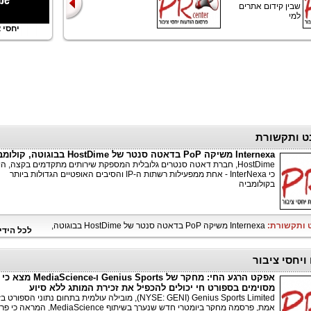
שבין קידום אתרים
למי
יחסי ציב
ט ותקשורת
Internexa משיקה PoP בדאטה סנטר של HostDime בבוגוטה, קולומביה
HostDime, חברת דאטה סנטרים גלובלית המספקת שירותים מתקדמים בקצה, ה
כי InterNexa - אחת ממפעילות רשתות ה-IP והסיבים האופטיים הגדולות ביותר
בקולומביה
ט ותקשורת:
Internexa משיקה PoP בדאטה סנטר של HostDime בבוגוטה,
לכל הידי
ויחסי ציבור
אפקט הרגע החי: מחקר של Genius Sports ו
מסוימים בספורט חי יכולים להכפיל את זכירת המותג ללא סיוע
Genius Sports Limited ‏(NYSE: GENI), מובילה עולמית בתחום נתוני הספורט 
אמת, פרסמה מחקר ביומטרי חדש שנערך בשיתוף diaScience