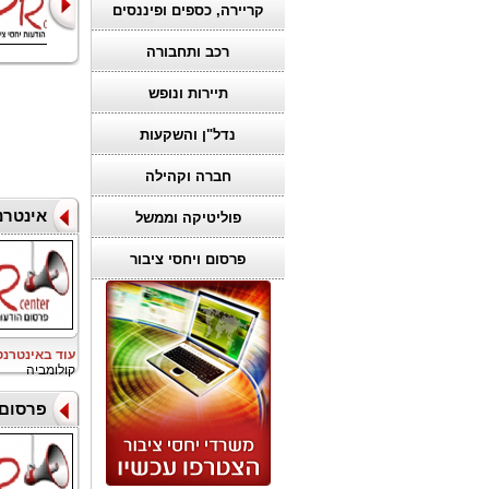
איך מנווטים
מתכננים אירוע
קריירה, כספים ופיננסים
בהצלחה בב
שבאמת מרגש א
רכב ותחבורה
תיירות ונופש
נדל"ן והשקעות
חברה וקהילה
אינטרנ
פוליטיקה וממשל
פרסום ויחסי ציבור
עוד באינטרנ
קולומביה
פרסום 