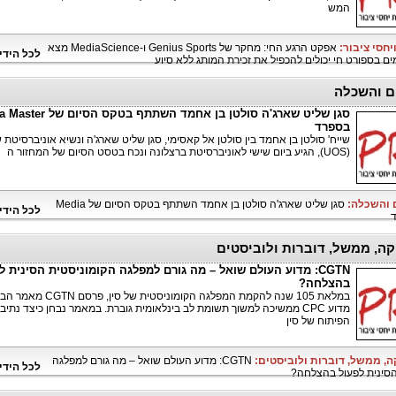
המש
יחסי ציבור:
אפקט הרגע החי: מחקר של Genius Sports ו-MediaScience מצא
לכל הידי
מים בספורט חי יכולים להכפיל את זכירת המותג ללא סיוע
ם והשכלה
סגן שליט שארג'ה סולטן בן אחמד השתתף בטק
בספרד
שייח' סולטן בן אחמד בין סולטן אל קאסימי, סגן שליט שארג'ה ונשיא אוניברסיטת 
(UOS), הגיע ביום שישי לאוניברסיטת ברצלונה ונכח בטסט הסיום של המחזור ה
ם והשכלה:
סגן שליט שארג'ה סולטן בן אחמד השתתף בטקס הסיום של Media
לכל הידי
קה, ממשל, דוברות ולוביסטים
CGTN: מדוע העולם שואל – מה גורם למפלגה הקומוניסטית הסינית ל
בהצלחה?
במלאת 105 שנה להקמת המפלגה הקומוניסטית של סין, פרסם N
מדוע CPC ממשיכה למשוך תשומת לב בינלאומית גוברת. במאמר נבחן כיצד נתיב
הפיתוח של סין
ה, ממשל, דוברות ולוביסטים:
CGTN: מדוע העולם שואל – מה גורם למפלגה
לכל הידי
הסינית לפעול בהצלחה?