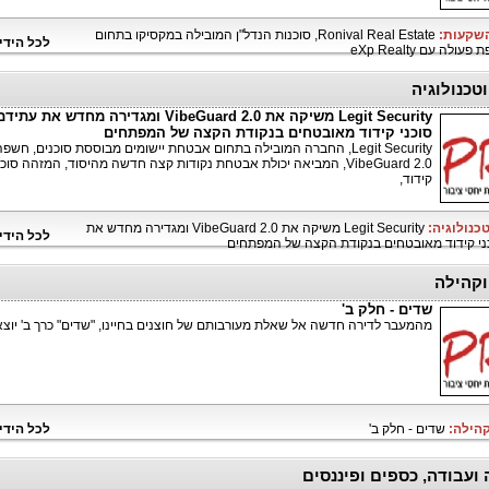
השקעות:
Ronival Real Estate, סוכנות הנדל"ן המובילה במקסיקו בתחום
לכל הידי
לה עם eXp Realty
טכנולוגיה
Legit Security משיקה את VibeGuard 2.0 ומגדירה מחדש את 
סוכני קידוד מאובטחים בנקודת הקצה של המפתחים
Legit Security, החברה המובילה בתחום אבטחת יישומים מבוססת סוכנים, חשפ
VibeGuard 2.0, המביאה יכולת אבטחת נקודות קצה חדשה מהיסוד, המזהה סוכנ
קידוד,
טכנולוגיה:
Legit Security משיקה את VibeGuard 2.0 ומגדירה מחדש את
לכל הידי
ני קידוד מאובטחים בנקודת הקצה של המפתחים
קהילה
שדים - חלק ב'
מהמעבר לדירה חדשה אל שאלת מעורבותם של חוצנים בחיינו, "שדים" כרך ב' יוצא
קהילה:
שדים - חלק ב'
לכל הידי
 ועבודה, כספים ופיננסים