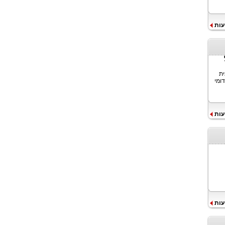
עות
ית
ומי
עות
עות